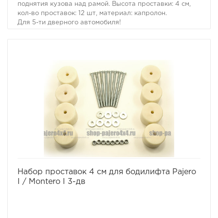
поднятия кузова над рамой. Высота проставки: 4 см,
кол-во проставок: 12 шт, материал: капролон.
Для 5-ти дверного автомобиля!
Комплект проставок для бодилифта Pajero I / Montero I
предназначен для поднятия кузова над рамой, с целью
улучшения проходимости и для возможности
установки больших колес, что особенно важно в
условиях офф-роуд.
В комплект проставок для бодилифта Pajero I / Montero
I входят сами проставки, а также болты, гайки и шайбы
для крепления.
Характеристики Комплекта проставок для бодилифта
Pajero I / Montero I:
· Высота проставки: 4 см
· Кол-во проставок: 12 шт
·
Материал: капролон
избранное
сравнить
Набор проставок 4 см для бодилифта Pajero
I / Montero I 3-дв