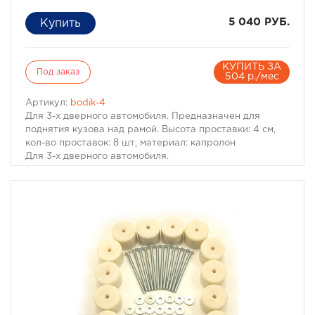
5 040 РУБ.
КУПИТЬ ЗА
Под заказ
504 р./мес
Артикул:
bodik-4
Для 3-х дверного автомобиля. Предназначен для
поднятия кузова над рамой. Высота проставки: 4 см,
кол-во проставок: 8 шт, материал: капролон
Для 3-х дверного автомобиля.
Комплект проставок для бодилифта Pajero II / Montero
II предназначен для поднятия кузова над рамой, с
целью улучшения проходимости и для возможности
установки больших колес, что особенно важно в
условиях офф-роуд.
В комплект проставок для бодилифта Pajero II /
Montero II входят сами проставки, а также болты, гайки
и шайбы для крепления.
Характеристики Комплекта проставок для бодилифта
Pajero II / Montero II:
· Высота проставки: 4 см