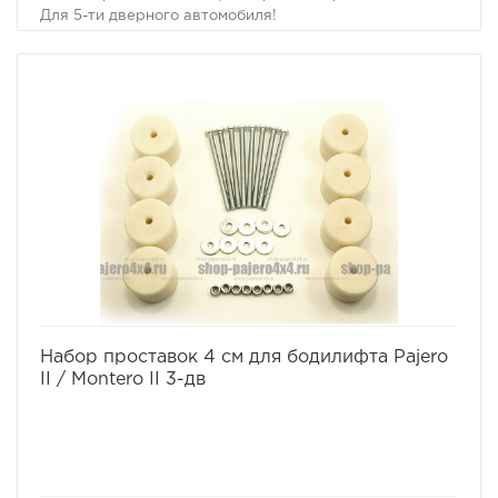
Для 5-ти дверного автомобиля!
Комплект проставок для бодилифта Pajero II / Montero
II предназначен для поднятия кузова над рамой, с
целью улучшения проходимости и для возможности
установки больших колес, что особенно важно в
условиях офф-роуд.
В комплект проставок для бодилифта Pajero II /
Montero II входят сами проставки, а также болты, гайки
и шайбы для крепления.
Характеристики Комплекта проставок для бодилифта
Pajero II / Montero II:
· Высота проставки: 4 см
· Кол-во проставок: 12 шт
· Материал: капролон
Комплект проставок для бодилифта Pajero II / Montero
II предназначен для 5-ти дверного автомобиля.
избранное
сравнить
Набор проставок 4 см для бодилифта Pajero
II / Montero II 3-дв