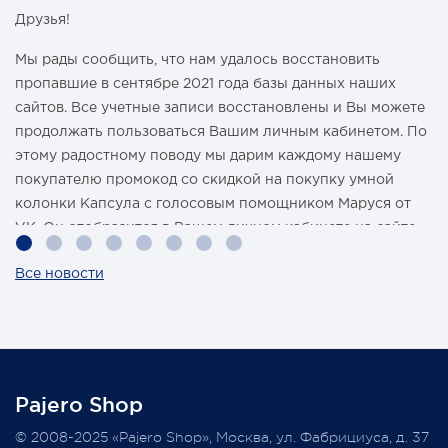
Друзья!
Мы рады сообщить, что нам удалось восстановить
пропавшие в сентябре 2021 года базы данных наших
сайтов. Все учетные записи восстановлены и Вы можете
продолжать пользоваться Вашим личным кабинетом. По
этому радостному поводу мы дарим каждому нашему
покупателю промокод со скидкой на покупку умной
колонки Капсула с голосовым помощником Маруся от
VK. Он отобразится в Вашем личном кабинете на сайте
магазина Pajero Shop 14 февраля.
Все новости
Также 1 марта 2022 года мы разыграем одну умную
колонку среди наших покупателей, оплативших свой
заказ в феврале этого года.
Pajero Shop
Всегда Ваш, Pajero Shop
© 2008-2025 «Pajero Shop», Москва, ул. Фабрициуса, д. 37
3 февраля 2022