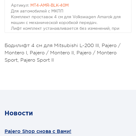
Артикул:
MT4-AMR-BLK-40M
Для автомобилей с МКПП
Комплект проставок 4 см для Volkswagen Amarok для
машин с механической коробкой передач.
Лифт комплект устанавливается без изменений, при
необходимости демонтируется с восстановлением
исходного состояния машины.
Бодилифт 4 см для Mitsubishi L-200 III, Pajero /
Инструкциия позволяет установить данный комплект
Montero I, Pajero / Montero II, Pajero / Montero
самостоятельно при помощи доступного инструмента.
Комплект "для МКПП" отличается от комплекта "для
Sport, Pajero Sport II
АКПП" наличием удлинителей кулис.
Вес: 7 кг
Новости
Pajero Shop снова с Вами!