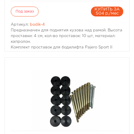
КУПИТЬ ЗА
Под заказ
504 р./мес
Артикул:
bodik-4
Предназначен для поднятия кузова над рамой. Высота
проставки: 4 см, кол-во проставок: 10 шт, материал:
капролон.
Комплект проставок для бодилифта Pajero Sport II
предназначен для поднятия кузова над рамой, с целью
улучшения проходимости и для возможности
установки больших колес, что особенно важно в
условиях офф-роуд.
В комплект проставок для бодилифта Pajero Sport II
входят сами проставки, а также болты, гайки и шайбы
для крепления.
Характеристики Комплекта проставок для бодилифта
Pajero Sport II.
· Высота проставки: 4 см
· Кол-во проставок: 10 шт
· Материал: капролон
избранное
сравнить