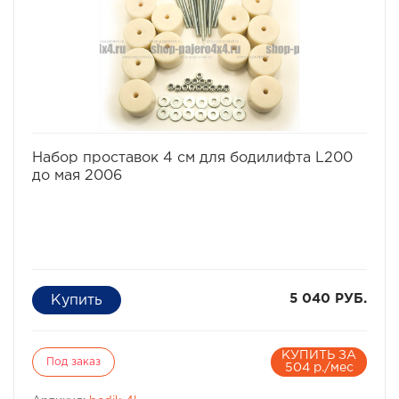
для крепления.
Характеристики Комплекта проставок для бодилифта
L-200 с мая 2006:
Высота проставки: 4 см
Кол-во проставок: 14 шт
Материал: капролон
избранное
сравнить
Набор проставок 4 см для бодилифта L200
до мая 2006
5 040 РУБ.
КУПИТЬ ЗА
Под заказ
504 р./мес