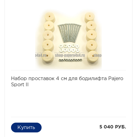
возможности установки больших колес, что особенно
важно в условиях офф-роуд.
В комплект проставок для бодилифта Pajero Sport /
Montero Sport входят сами проставки, а также болты,
гайки и шайбы для крепления.
Характеристики Комплекта проставок для бодилифта
Pajero Sport / Montero Sport:
· Высота проставки: 4 см
· Кол-во проставок: 10 шт
· Материал: капролон
избранное
сравнить
Набор проставок 4 см для бодилифта Pajero
Sport II
5 040 РУБ.