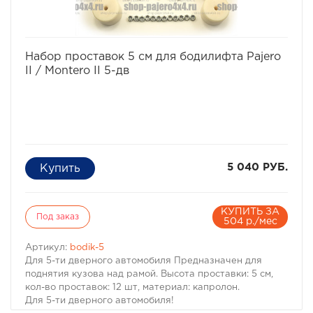
· Кол-во проставок: 8 шт
· Материал: капролон
Комплект проставок для бодилифта Pajero II / Montero
II предназначен для 3-х дверного автомобиля.
избранное
сравнить
Набор проставок 5 см для бодилифта Pajero
II / Montero II 5-дв
5 040 РУБ.
КУПИТЬ ЗА
Под заказ
504 р./мес
Артикул:
bodik-5
Для 5-ти дверного автомобиля Предназначен для
поднятия кузова над рамой. Высота проставки: 5 см,
кол-во проставок: 12 шт, материал: капролон.
Для 5-ти дверного автомобиля!