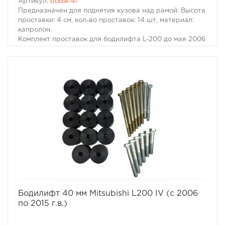
Артикул:
bodik-4l
Предназначен для поднятия кузова над рамой. Высота
проставки: 4 см, кол-во проставок: 14 шт, материал:
капролон.
Комплект проставок для бодилифта L-200 до мая 2006
предназначен для поднятия кузова над рамой, с целью
улучшения проходимости и для возможности
установки больших колес, что особенно важно в
условиях офф-роуд.
В комплект проставок для бодилифта L-200 до мая
2006 входят сами проставки, а также болты, гайки и
шайбы для крепления.
Характеристики комплекта проставок для бодилифта
L-200 до мая 2006:
Высота проставки: 4 см
Кол-во проставок: 14 шт
Материал: капролон
избранное
сравнить
Бодилифт 40 мм Mitsubishi L200 IV (с 2006
по 2015 г.в.)