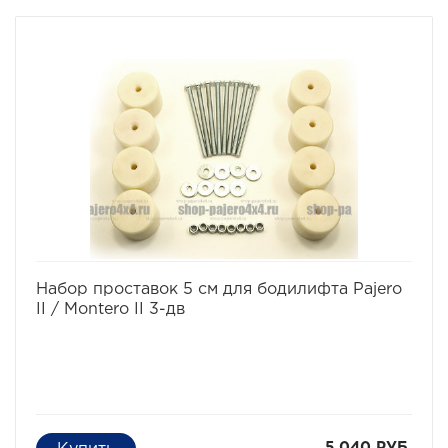
Комплект проставок для бодилифта Pajero II / Montero
II предназначен для поднятия кузова над рамой, с
целью улучшения проходимости и для возможности
установки больших колес, что особенно важно в
условиях офф-роуд.
В комплект проставок для бодилифта Pajero II /
Montero II входят сами проставки, а также болты, гайки
и шайбы для крепления.
Характеристики Комплекта проставок для бодилифта
Pajero II / Montero II:
· Высота проставки: 5 см
· Кол-во проставок: 12 шт
· Материал: капролон
Комплект проставок для бодилифта Pajero II / Montero
II предназначен для 5-ти дверного автомобиля.
избранное
сравнить
Набор проставок 5 см для бодилифта Pajero
II / Montero II 3-дв
5 040 РУБ.