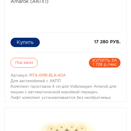
Amarok (АКПП)
17 280 РУБ.
КУПИТЬ ЗА
Под заказ
1 728 р./мес
Артикул:
MT4-AMR-BLK-40A
Для автомобилей с АКПП
Комплект проставок 4 см для Volkswagen Amarok для
машин с автоматической коробкой передач.
Лифт комплект устанавливается без необратимых
изменений, при необходимости демонтируется с
восстановлением исходного состояния машины.
Инструкциия позволяет установить данный комплект
самостоятельно при помощи доступного инструмента.
Вес: 7 кг