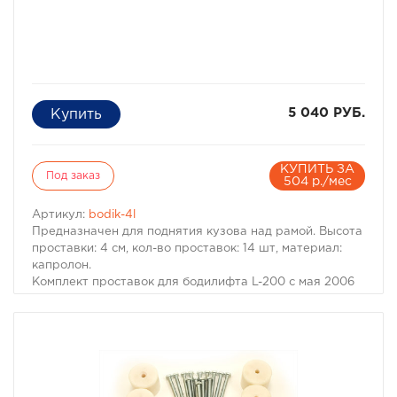
5 040 РУБ.
КУПИТЬ ЗА
Под заказ
504 р./мес
Артикул:
bodik-4l
Предназначен для поднятия кузова над рамой. Высота
проставки: 4 см, кол-во проставок: 14 шт, материал:
капролон.
Комплект проставок для бодилифта L-200 с мая 2006
предназначен для поднятия кузова над рамой, с целью
улучшения проходимости и для возможности
установки больших колес, что особенно важно в
условиях офф-роуд.
В комплект проставок для бодилифта L-200 с мая 2006
входят сами проставки, а также болты, гайки и шайбы