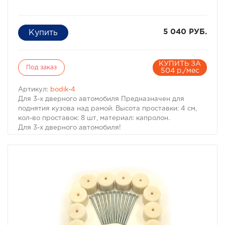
5 040 РУБ.
КУПИТЬ ЗА
Под заказ
504 р./мес
Артикул:
bodik-4
Для 3-х дверного автомобиля Предназначен для
поднятия кузова над рамой. Высота проставки: 4 см,
кол-во проставок: 8 шт, материал: капролон.
Для 3-х дверного автомобиля!
Комплект проставок для бодилифта Pajero I / Montero I
предназначен для поднятия кузова над рамой, с целью
улучшения проходимости и для возможности
установки больших колес, что особенно важно в
условиях офф-роуд.
В комплект проставок для бодилифта Pajero I / Montero
I входят сами проставки, а также болты, гайки и шайбы
для крепления.
Характеристики Комплекта проставок для бодилифта
Pajero I / Montero I: