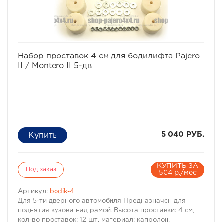
· Высота проставки: 4 см
· >Кол-во проставок: 8 шт
·
Материал: капролон
избранное
сравнить
Набор проставок 4 см для бодилифта Pajero
II / Montero II 5-дв
5 040 РУБ.
КУПИТЬ ЗА
Под заказ
504 р./мес
Артикул:
bodik-4
Для 5-ти дверного автомобиля Предназначен для
поднятия кузова над рамой. Высота проставки: 4 см,
кол-во проставок: 12 шт, материал: капролон.