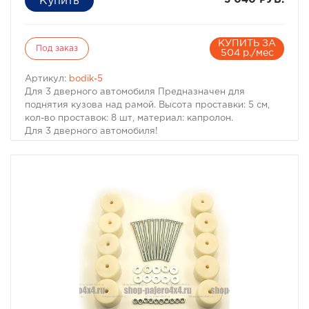
КУПИТЬ ЗА
Под заказ
504 р./мес
Артикул:
bodik-5
Для 3 дверного автомобиля Предназначен для
поднятия кузова над рамой. Высота проставки: 5 см,
кол-во проставок: 8 шт, материал: капролон.
Для 3 дверного автомобиля!
Комплект проставок для бодилифта Pajero II / Montero
II предназначен для поднятия кузова над рамой, с
целью улучшения проходимости и для возможности
установки больших колес, что особенно важно в
условиях офф-роуд.
В комплект проставок для бодилифта Pajero II /
Montero II входят сами проставки, а также болты, гайки
и шайбы для крепления.
Характеристики Комплекта проставок для бодилифта
Pajero II / Montero II:
· Высота проставки: 5 см
· Кол-во проставок: 8 шт
· Материал: капролон