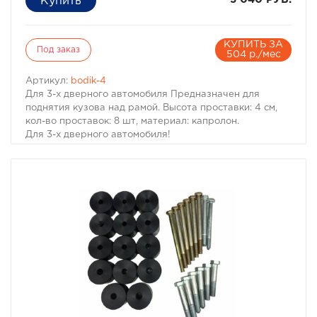
КУПИТЬ ЗА
Под заказ
504 р./мес
Артикул:
bodik-4
Для 3-х дверного автомобиля Предназначен для
поднятия кузова над рамой. Высота проставки: 4 см,
кол-во проставок: 8 шт, материал: капролон.
Для 3-х дверного автомобиля!
Комплект проставок для бодилифта Pajero I / Montero I
предназначен для поднятия кузова над рамой, с целью
улучшения проходимости и для возможности
установки больших колес, что особенно важно в
условиях офф-роуд.
В комплект проставок для бодилифта Pajero I / Montero
I входят сами проставки, а также болты, гайки и шайбы
для крепления.
Характеристики Комплекта проставок для бодилифта
Pajero I / Montero I:
· Высота проставки: 4 см
· >Кол-во проставок: 8 шт
·