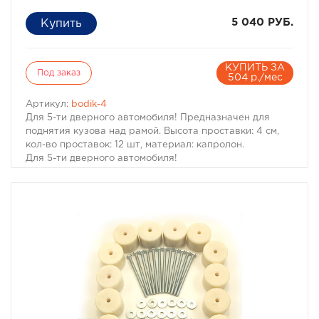
5 040 РУБ.
КУПИТЬ ЗА
Под заказ
504 р./мес
Артикул:
bodik-4
Для 5-ти дверного автомобиля! Предназначен для
поднятия кузова над рамой. Высота проставки: 4 см,
кол-во проставок: 12 шт, материал: капролон.
Для 5-ти дверного автомобиля!
Комплект проставок для бодилифта Pajero I / Montero I
предназначен для поднятия кузова над рамой, с целью
улучшения проходимости и для возможности
установки больших колес, что особенно важно в
условиях офф-роуд.
В комплект проставок для бодилифта Pajero I / Montero
I входят сами проставки, а также болты, гайки и шайбы
для крепления.
Характеристики Комплекта проставок для бодилифта
Pajero I / Montero I:
· Высота проставки: 4 см