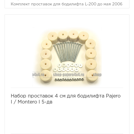
Комплект проставок для бодилифта L-200 до мая 2006
предназначен для поднятия кузова над рамой, с целью
улучшения проходимости и для возможности
установки больших колес, что особенно важно в
условиях офф-роуд.
В комплект проставок для бодилифта L-200 до мая
2006 входят сами проставки, а также болты, гайки и
шайбы для крепления.
Характеристики комплекта проставок для бодилифта
L-200 до мая 2006:
Высота проставки: 4 см
Кол-во проставок: 14 шт
Материал: капролон
избранное
сравнить
Набор проставок 4 см для бодилифта Pajero
I / Montero I 5-дв