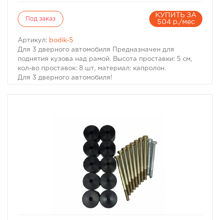
КУПИТЬ ЗА
Под заказ
504 р./мес
Артикул:
bodik-5
Для 3 дверного автомобиля Предназначен для
поднятия кузова над рамой. Высота проставки: 5 см,
кол-во проставок: 8 шт, материал: капролон.
Для 3 дверного автомобиля!
Комплект проставок для бодилифта Pajero II / Montero
II предназначен для поднятия кузова над рамой, с
целью улучшения проходимости и для возможности
установки больших колес, что особенно важно в
условиях офф-роуд.
В комплект проставок для бодилифта Pajero II /
Montero II входят сами проставки, а также болты, гайки
и шайбы для крепления.
Характеристики Комплекта проставок для бодилифта
Pajero II / Montero II:
· Высота проставки: 5 см
· Кол-во проставок: 8 шт
· Материал: капролон
Комплект проставок для бодилифта Pajero II / Montero
II предназначен для 3 дверного автомобиля.
избранное
сравнить