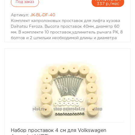
Под заказ
337 р./мес
Артикул:
JK-BL-DF-40
Комплект капролоновых проставок для лифта кузова
Daihatsu Feroza. Высота проставок 40мм, диаметр 60
мм. В комплекте 10 проставок,удлинитель рычага РК, 8
болтов и 2 шпильки необходимой длины и диаметра
для замены штатных болтов крепления, шайби и
гровер-шайбы.
избранное
сравнить
Набор проставок 4 см для Volkswagen