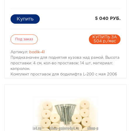
5 040 РУБ.
КУПИТЬ ЗА
Под заказ
504 р./мес
Артикул:
bodik-4l
Предназначен для поднятия кузова над рамой. Высота
проставки: 4 см, кол-во проставок: 14 шт, материал:
капролон.
Комплект проставок для бодилифта L-200 с мая 2006
предназначен для поднятия кузова над рамой, с целью
улучшения проходимости и для возможности
установки больших колес, что особенно важно в
условиях офф-роуд.
В комплект проставок для бодилифта L-200 с мая 2006
входят сами проставки, а также болты, гайки и шайбы
для крепления.
Характеристики Комплекта проставок для бодилифта
L-200 с мая 2006:
Высота проставки: 4 см