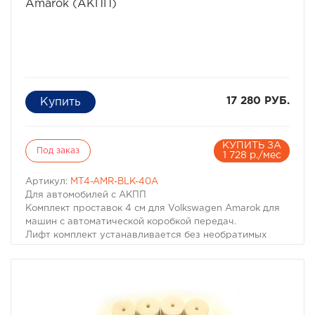
Amarok (АКПП)
17 280 РУБ.
КУПИТЬ ЗА
Под заказ
1 728 р./мес
Артикул:
MT4-AMR-BLK-40A
Для автомобилей с АКПП
Комплект проставок 4 см для Volkswagen Amarok для
машин с автоматической коробкой передач.
Лифт комплект устанавливается без необратимых
изменений, при необходимости демонтируется с
восстановлением исходного состояния машины.
Инструкциия позволяет установить данный комплект
самостоятельно при помощи доступного инструмента.
Вес: 7 кг