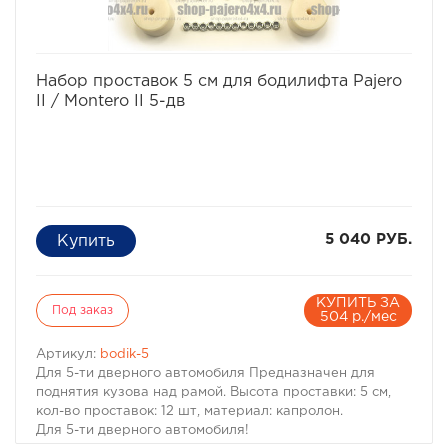
· Кол-во проставок: 12 шт
·
Материал: капролон
избранное
сравнить
Набор проставок 5 см для бодилифта Pajero
II / Montero II 5-дв
5 040 РУБ.
КУПИТЬ ЗА
Под заказ
504 р./мес
Артикул:
bodik-5
Для 5-ти дверного автомобиля Предназначен для
поднятия кузова над рамой. Высота проставки: 5 см,
кол-во проставок: 12 шт, материал: капролон.
Для 5-ти дверного автомобиля!