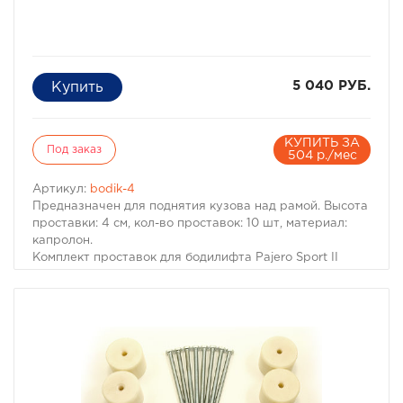
5 040 РУБ.
КУПИТЬ ЗА
Под заказ
504 р./мес
Артикул:
bodik-4
Предназначен для поднятия кузова над рамой. Высота
проставки: 4 см, кол-во проставок: 10 шт, материал:
капролон.
Комплект проставок для бодилифта Pajero Sport II
предназначен для поднятия кузова над рамой, с целью
улучшения проходимости и для возможности
установки больших колес, что особенно важно в
условиях офф-роуд.
В комплект проставок для бодилифта Pajero Sport II
входят сами проставки, а также болты, гайки и шайбы
для крепления.
Характеристики Комплекта проставок для бодилифта