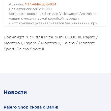
Артикул:
MT4-AMR-BLK-40M
Для автомобилей с МКПП
Комплект проставок 4 см для Volkswagen Amarok для
машин с механической коробкой передач.
Лифт комплект устанавливается без изменений, при
необходимости демонтируется с восстановлением
исходного состояния машины.
Бодилифт 4 см для Mitsubishi L-200 III, Pajero /
Инструкциия позволяет установить данный комплект
Montero I, Pajero / Montero II, Pajero / Montero
самостоятельно при помощи доступного инструмента.
Комплект "для МКПП" отличается от комплекта "для
Sport, Pajero Sport II
АКПП" наличием удлинителей кулис.
Вес: 7 кг
Новости
Pajero Shop снова с Вами!