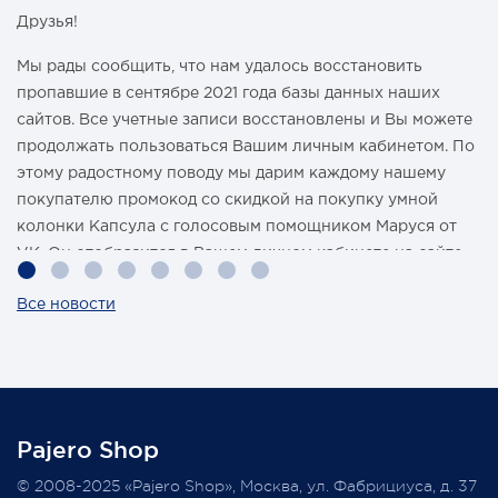
Друзья!
Мы рады сообщить, что нам удалось восстановить
пропавшие в сентябре 2021 года базы данных наших
сайтов. Все учетные записи восстановлены и Вы можете
продолжать пользоваться Вашим личным кабинетом. По
этому радостному поводу мы дарим каждому нашему
покупателю промокод со скидкой на покупку умной
колонки Капсула с голосовым помощником Маруся от
VK. Он отобразится в Вашем личном кабинете на сайте
магазина Pajero Shop 14 февраля.
Все новости
Также 1 марта 2022 года мы разыграем одну умную
колонку среди наших покупателей, оплативших свой
заказ в феврале этого года.
Pajero Shop
Всегда Ваш, Pajero Shop
© 2008-2025 «Pajero Shop», Москва, ул. Фабрициуса, д. 37
3 февраля 2022