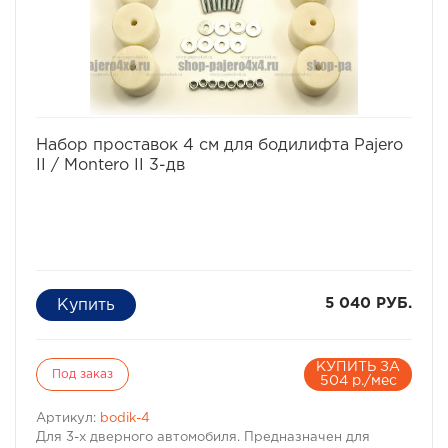
Pajero Sport II.
· Высота проставки: 4 см
· Кол-во проставок: 10 шт
· Материал: капролон
избранное
сравнить
Набор проставок 4 см для бодилифта Pajero
II / Montero II 3-дв
5 040 РУБ.
КУПИТЬ ЗА
Под заказ
504 р./мес
Артикул:
bodik-4
Для 3-х дверного автомобиля. Предназначен для