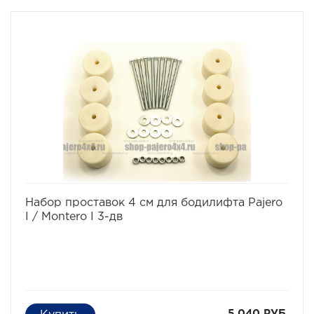
Комплект проставок для бодилифта Pajero II / Montero
II предназначен для поднятия кузова над рамой, с
целью улучшения проходимости и для возможности
установки больших колес, что особенно важно в
условиях офф-роуд.
В комплект проставок для бодилифта Pajero II /
Montero II входят сами проставки, а также болты, гайки
и шайбы для крепления.
Характеристики Комплекта проставок для бодилифта
Pajero II / Montero II:
· Высота проставки: 5 см
· Кол-во проставок: 12 шт
· Материал: капролон
Комплект проставок для бодилифта Pajero II / Montero
II предназначен для 5-ти дверного автомобиля.
избранное
сравнить
Набор проставок 4 см для бодилифта Pajero
I / Montero I 3-дв
5 040 РУБ.