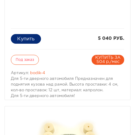
5 040 РУБ.
КУПИТЬ ЗА
Под заказ
504 р./мес
Артикул:
bodik-4
Для 5-ти дверного автомобиля Предназначен для
поднятия кузова над рамой. Высота проставки: 4 см,
кол-во проставок: 12 шт, материал: капролон.
Для 5-ти дверного автомобиля!
Комплект проставок для бодилифта Pajero II / Montero
II предназначен для поднятия кузова над рамой, с
целью улучшения проходимости и для возможности
установки больших колес, что особенно важно в
условиях офф-роуд.
В комплект проставок для бодилифта Pajero II /