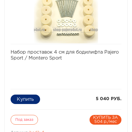
Montero II входят сами проставки, а также болты, гайки
и шайбы для крепления.
Характеристики Комплекта проставок для бодилифта
Pajero II / Montero II:
· Высота проставки: 4 см
· Кол-во проставок: 12 шт
· Материал: капролон
Комплект проставок для бодилифта Pajero II / Montero
II предназначен для 5-ти дверного автомобиля.
избранное
сравнить
Набор проставок 4 см для бодилифта Pajero
Sport / Montero Sport
5 040 РУБ.
КУПИТЬ ЗА
Под заказ
504 р./мес