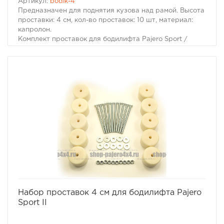
Артикул:
bodik-4
Предназначен для поднятия кузова над рамой. Высота
проставки: 4 см, кол-во проставок: 10 шт, материал:
капролон.
Комплект проставок для бодилифта Pajero Sport /
Montero Sport предназначен для поднятия кузова над
рамой, с целью улучшения проходимости и для
возможности установки больших колес, что особенно
важно в условиях офф-роуд.
В комплект проставок для бодилифта Pajero Sport /
Montero Sport входят сами проставки, а также болты,
гайки и шайбы для крепления.
Характеристики Комплекта проставок для бодилифта
Pajero Sport / Montero Sport:
· Высота проставки: 4 см
· Кол-во проставок: 10 шт
· Материал: капролон
избранное
сравнить
Набор проставок 4 см для бодилифта Pajero
Sport II