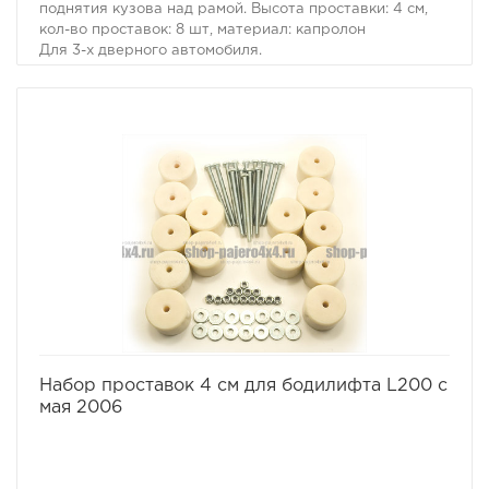
поднятия кузова над рамой. Высота проставки: 4 см,
кол-во проставок: 8 шт, материал: капролон
Для 3-х дверного автомобиля.
Комплект проставок для бодилифта Pajero II / Montero
II предназначен для поднятия кузова над рамой, с
целью улучшения проходимости и для возможности
установки больших колес, что особенно важно в
условиях офф-роуд.
В комплект проставок для бодилифта Pajero II /
Montero II входят сами проставки, а также болты, гайки
и шайбы для крепления.
Характеристики Комплекта проставок для бодилифта
Pajero II / Montero II:
· Высота проставки: 4 см
· Кол-во проставок: 8 шт
· Материал: капролон
Комплект проставок для бодилифта Pajero II / Montero
II предназначен для 3-х дверного автомобиля.
избранное
сравнить
Набор проставок 4 см для бодилифта L200 с
мая 2006