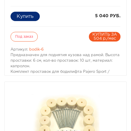
5 040 РУБ.
КУПИТЬ ЗА
Под заказ
504 р./мес
Артикул:
bodik-6
Предназначен для поднятия кузова над рамой. Высота
проставки: 6 см, кол-во проставок: 10 шт, материал:
капролон.
Комплект проставок для бодилифта Pajero Sport /
Montero Sport предназначен для поднятия кузова над
рамой, с целью улучшения проходимости и для
возможности установки больших колес, что особенно
важно в условиях офф-роуд.
В комплект проставок для бодилифта Pajero Sport /
Montero Sport входят сами проставки, а также болты,
гайки и шайбы для крепления.
Характеристики Комплекта проставок для бодилифта
Pajero Sport / Montero Sport:
· Высота проставки: 6 см