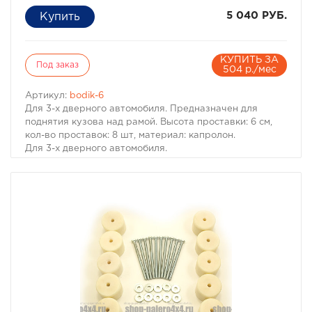
5 040 РУБ.
КУПИТЬ ЗА
Под заказ
504 р./мес
Артикул:
bodik-6
Для 3-х дверного автомобиля. Предназначен для
поднятия кузова над рамой. Высота проставки: 6 см,
кол-во проставок: 8 шт, материал: капролон.
Для 3-х дверного автомобиля.
Комплект проставок для бодилифта Pajero I / Montero I
предназначен для поднятия кузова над рамой, с целью
улучшения проходимости и для возможности
установки больших колес, что особенно важно в
условиях офф-роуд.
В комплект проставок для бодилифта Pajero I / Montero
I входят сами проставки, а также болты, гайки и шайбы
для крепления.
Характеристики Комплекта проставок для бодилифта
Pajero I / Montero I:
· Высота проставки: 6 см
· Кол-во проставок: 8 шт