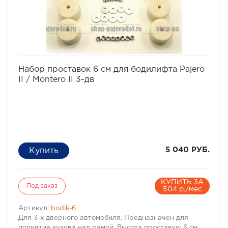
Характеристики Комплекта проставок для бодилифта
Pajero II / Montero II:
· Высота проставки: 6 см
· Кол-во проставок: 12 шт
· Материал: капролон
Комплект проставок для бодилифта Pajero II / Montero
II предназначен для 5-ти дверного автомобиля.
избранное
сравнить
Набор проставок 6 см для бодилифта Pajero
II / Montero II 3-дв
5 040 РУБ.
КУПИТЬ ЗА
Под заказ
504 р./мес
Артикул:
bodik-6
Для 3-х дверного автомобиля. Предназначен для
поднятия кузова над рамой. Высота проставки: 6 см,