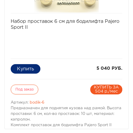
· Материал: капролон
Комплект проставок для бодилифта Pajero I / Montero I
предназначен для 3-х дверного автомобиля.
избранное
сравнить
Набор проставок 6 см для бодилифта Pajero
Sport II
5 040 РУБ.
КУПИТЬ ЗА
Под заказ
504 р./мес
Артикул:
bodik-6
Предназначен для поднятия кузова над рамой. Высота
проставки: 6 см, кол-во проставок: 10 шт, материал:
капролон.
Комплект проставок для бодилифта Pajero Sport II
предназначен для поднятия кузова над рамой, с целью