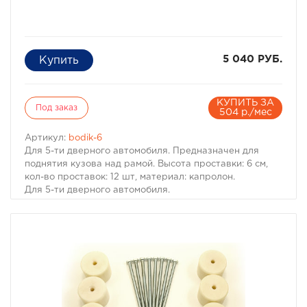
5 040 РУБ.
КУПИТЬ ЗА
Под заказ
504 р./мес
Артикул:
bodik-6
Для 5-ти дверного автомобиля. Предназначен для
поднятия кузова над рамой. Высота проставки: 6 см,
кол-во проставок: 12 шт, материал: капролон.
Для 5-ти дверного автомобиля.
Комплект проставок для бодилифта Pajero II / Montero
II предназначен для поднятия кузова над рамой, с
целью улучшения проходимости и для возможности
установки больших колес, что особенно важно в
условиях офф-роуд.
В комплект проставок для бодилифта Pajero II /
Montero II входят сами проставки, а также болты, гайки
и шайбы для крепления.