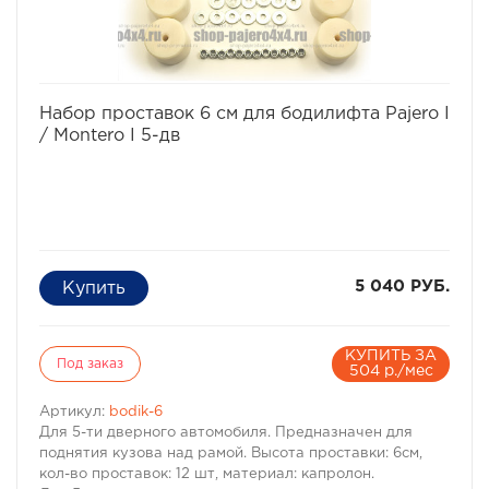
· Кол-во проставок: 10 шт
· Материал: капролон
избранное
сравнить
Набор проставок 6 см для бодилифта Pajero I
/ Montero I 5-дв
5 040 РУБ.
КУПИТЬ ЗА
Под заказ
504 р./мес
Артикул:
bodik-6
Для 5-ти дверного автомобиля. Предназначен для
поднятия кузова над рамой. Высота проставки: 6см,
кол-во проставок: 12 шт, материал: капролон.