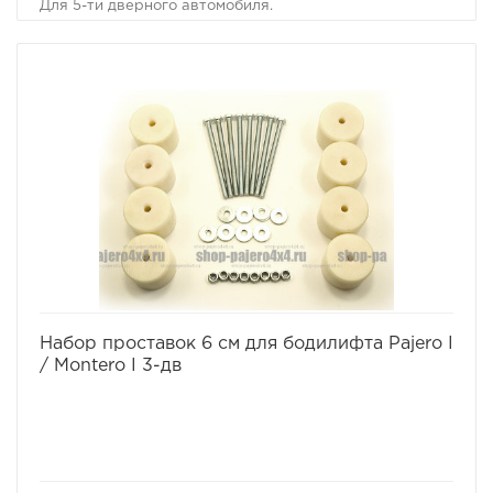
Для 5-ти дверного автомобиля.
Комплект проставок для бодилифта Pajero I / Montero I
предназначен для поднятия кузова над рамой, с целью
улучшения проходимости и для возможности
установки больших колес, что особенно важно в
условиях офф-роуд.
В комплект проставок для бодилифта Pajero I / Montero
I входят сами проставки, а также болты, гайки и шайбы
для крепления.
Характеристики Комплекта проставок для бодилифта
Pajero I / Montero I:
· Высота проставки: 6 см
· Кол-во проставок: 12 шт
· Материал: капролон
Комплект проставок для бодилифта Pajero I / Montero I
предназначен для 5-ти дверного автомобиля.
избранное
сравнить
Набор проставок 6 см для бодилифта Pajero I
/ Montero I 3-дв