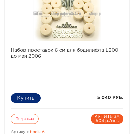
Характеристики Комплекта проставок для бодилифта
L-200 с мая 2006:
· Высота проставки: 6 см
· Кол-во проставок: 14 шт
· Материал: капролон
избранное
сравнить
Набор проставок 6 см для бодилифта L200
до мая 2006
5 040 РУБ.
КУПИТЬ ЗА
Под заказ
504 р./мес
Артикул:
bodik-6