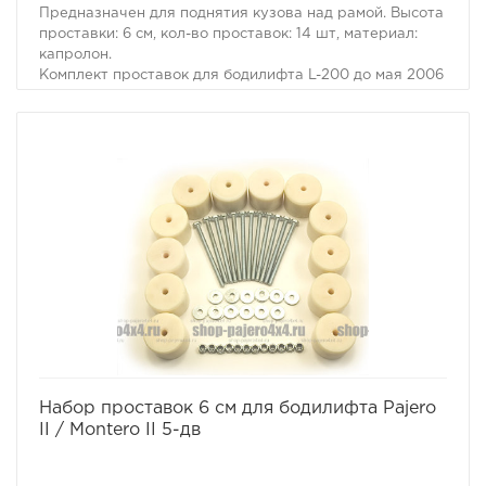
Предназначен для поднятия кузова над рамой. Высота
проставки: 6 см, кол-во проставок: 14 шт, материал:
капролон.
Комплект проставок для бодилифта L-200 до мая 2006
предназначен для поднятия кузова над рамой, с целью
улучшения проходимости и для возможности
установки больших колес, что особенно важно в
условиях офф-роуд.
В комплект проставок для бодилифта L-200 до мая
2006 входят сами проставки, а также а также болты,
гайки и шайбы для крепления.
Характеристики Комплекта проставок для бодилифта
L-200 до мая 2006:
· Высота проставки: 6 см
· Кол-во проставок: 14 шт
· Материал: капролон
избранное
сравнить
Набор проставок 6 см для бодилифта Pajero
II / Montero II 5-дв