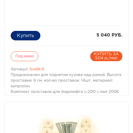
5 040 РУБ.
КУПИТЬ ЗА
Под заказ
504 р./мес
Артикул:
bodik-6
Предназначен для поднятия кузова над рамой. Высота
проставки: 6 см, кол-во проставок: 14шт, материал:
капролон.
Комплект проставок для бодилифта L-200 с мая 2006
предназначен для поднятия кузова над рамой, с целью
улучшения проходимости и для возможности
установки больших колес, что особенно важно в
условиях офф-роуд.
В комплект проставок для бодилифта L-200 с мая 2006
входят сами проставки, а также болты, гайки и шайбы
для крепления.