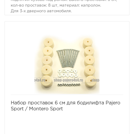
кол-во проставок: 8 шт, материал: капролон.
Для 3-х дверного автомобиля.
Комплект проставок для бодилифта Pajero II / Montero
II предназначен для поднятия кузова над рамой, с
целью улучшения проходимости и для возможности
установки больших колес, что особенно важно в
условиях офф-роуд.
В комплект проставок для бодилифта Pajero II /
Montero II входят сами проставки, а также болты, гайки
и шайбы для крепления.
Характеристики Комплекта проставок для бодилифта
Pajero II / Montero II:
· Высота проставки: 6 см
· Кол-во проставок: 8 шт
· Материал: капролон
Комплект проставок для бодилифта Pajero II / Montero
II предназначен для 3-х дверного автомобиля.
избранное
сравнить
Набор проставок 6 см для бодилифта Pajero
Sport / Montero Sport