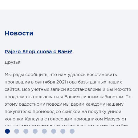
Материал - капролон
Подходит для Toyota Landcruiser 70-й, 80-й серий. Для
установки на другие модели может потребоваться
замена болтов.
Новости
Pajero Shop снова с Вами!
Друзья!
Мы рады сообщить, что нам удалось восстановить
пропавшие в сентябре 2021 года базы данных наших
сайтов. Все учетные записи восстановлены и Вы можете
продолжать пользоваться Вашим личным кабинетом. По
этому радостному поводу мы дарим каждому нашему
покупателю промокод со скидкой на покупку умной
колонки Капсула с голосовым помощником Маруся от
VK. Он отобразится в Вашем личном кабинете на сайте
магазина Pajero Shop 14 февраля.