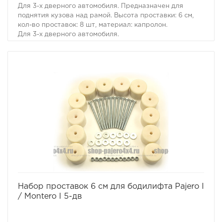
Для 3-х дверного автомобиля. Предназначен для
поднятия кузова над рамой. Высота проставки: 6 см,
кол-во проставок: 8 шт, материал: капролон.
Для 3-х дверного автомобиля.
Комплект проставок для бодилифта Pajero II / Montero
II предназначен для поднятия кузова над рамой, с
целью улучшения проходимости и для возможности
установки больших колес, что особенно важно в
условиях офф-роуд.
В комплект проставок для бодилифта Pajero II /
Montero II входят сами проставки, а также болты, гайки
и шайбы для крепления.
Характеристики Комплекта проставок для бодилифта
Pajero II / Montero II:
· Высота проставки: 6 см
· Кол-во проставок: 8 шт
· Материал: капролон
Комплект проставок для бодилифта Pajero II / Montero
II предназначен для 3-х дверного автомобиля.
избранное
сравнить
Набор проставок 6 см для бодилифта Pajero I
/ Montero I 5-дв