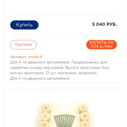
5 040 РУБ.
КУПИТЬ ЗА
Под заказ
504 р./мес
Артикул:
bodik-6
Для 5-ти дверного автомобиля. Предназначен для
поднятия кузова над рамой. Высота проставки: 6см,
кол-во проставок: 12 шт, материал: капролон.
Для 5-ти дверного автомобиля.
Комплект проставок для бодилифта Pajero I / Montero I
предназначен для поднятия кузова над рамой, с целью
улучшения проходимости и для возможности
установки больших колес, что особенно важно в
условиях офф-роуд.
В комплект проставок для бодилифта Pajero I / Montero
I входят сами проставки, а также болты, гайки и шайбы
для крепления.