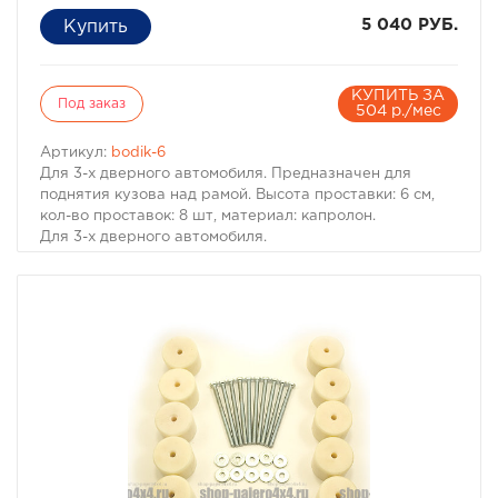
5 040 РУБ.
КУПИТЬ ЗА
Под заказ
504 р./мес
Артикул:
bodik-6
Для 3-х дверного автомобиля. Предназначен для
поднятия кузова над рамой. Высота проставки: 6 см,
кол-во проставок: 8 шт, материал: капролон.
Для 3-х дверного автомобиля.
Комплект проставок для бодилифта Pajero I / Montero I
предназначен для поднятия кузова над рамой, с целью
улучшения проходимости и для возможности
установки больших колес, что особенно важно в
условиях офф-роуд.
В комплект проставок для бодилифта Pajero I / Montero
I входят сами проставки, а также болты, гайки и шайбы
для крепления.
Характеристики Комплекта проставок для бодилифта
Pajero I / Montero I:
· Высота проставки: 6 см
· Кол-во проставок: 8 шт