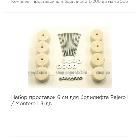
Комплект проставок для бодилифта L-200 до мая 2006
предназначен для поднятия кузова над рамой, с целью
улучшения проходимости и для возможности
установки больших колес, что особенно важно в
условиях офф-роуд.
В комплект проставок для бодилифта L-200 до мая
2006 входят сами проставки, а также а также болты,
гайки и шайбы для крепления.
Характеристики Комплекта проставок для бодилифта
L-200 до мая 2006:
· Высота проставки: 6 см
· Кол-во проставок: 14 шт
· Материал: капролон
избранное
сравнить
Набор проставок 6 см для бодилифта Pajero I
/ Montero I 3-дв