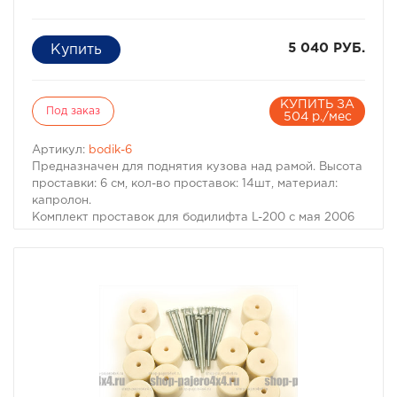
5 040 РУБ.
КУПИТЬ ЗА
Под заказ
504 р./мес
Артикул:
bodik-6
Предназначен для поднятия кузова над рамой. Высота
проставки: 6 см, кол-во проставок: 14шт, материал:
капролон.
Комплект проставок для бодилифта L-200 с мая 2006
предназначен для поднятия кузова над рамой, с целью
улучшения проходимости и для возможности
установки больших колес, что особенно важно в
условиях офф-роуд.
В комплект проставок для бодилифта L-200 с мая 2006
входят сами проставки, а также болты, гайки и шайбы
для крепления.
Характеристики Комплекта проставок для бодилифта
L-200 с мая 2006:
· Высота проставки: 6 см