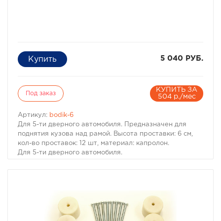
5 040 РУБ.
КУПИТЬ ЗА
Под заказ
504 р./мес
Артикул:
bodik-6
Для 5-ти дверного автомобиля. Предназначен для
поднятия кузова над рамой. Высота проставки: 6 см,
кол-во проставок: 12 шт, материал: капролон.
Для 5-ти дверного автомобиля.
Комплект проставок для бодилифта Pajero II / Montero
II предназначен для поднятия кузова над рамой, с
целью улучшения проходимости и для возможности
установки больших колес, что особенно важно в
условиях офф-роуд.
В комплект проставок для бодилифта Pajero II /
Montero II входят сами проставки, а также болты, гайки