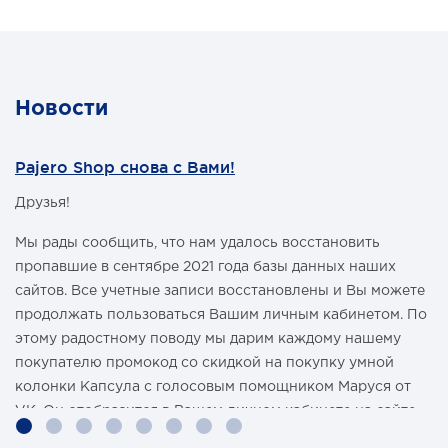
Материал - капролон
Подходит для Toyota Landcruiser 70-й, 80-й серий. Для
установки на другие модели может потребоваться
замена болтов.
Новости
Pajero Shop снова с Вами!
Друзья!
Мы рады сообщить, что нам удалось восстановить
пропавшие в сентябре 2021 года базы данных наших
сайтов. Все учетные записи восстановлены и Вы можете
продолжать пользоваться Вашим личным кабинетом. По
этому радостному поводу мы дарим каждому нашему
покупателю промокод со скидкой на покупку умной
колонки Капсула с голосовым помощником Маруся от
VK. Он отобразится в Вашем личном кабинете на сайте
магазина Pajero Shop 14 февраля.