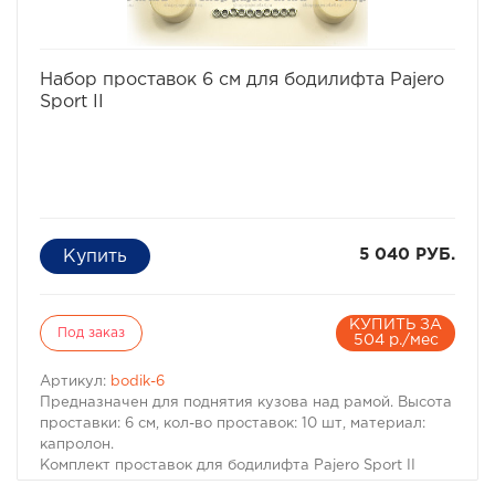
· Материал: капролон
Комплект проставок для бодилифта Pajero I / Montero I
предназначен для 3-х дверного автомобиля.
избранное
сравнить
Набор проставок 6 см для бодилифта Pajero
Sport II
5 040 РУБ.
КУПИТЬ ЗА
Под заказ
504 р./мес
Артикул:
bodik-6
Предназначен для поднятия кузова над рамой. Высота
проставки: 6 см, кол-во проставок: 10 шт, материал:
капролон.
Комплект проставок для бодилифта Pajero Sport II
предназначен для поднятия кузова над рамой, с целью