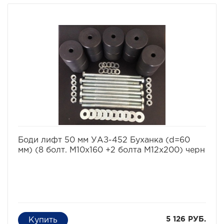
улучшения проходимости и для возможности
установки больших колес, что особенно важно в
условиях офф-роуд.
В комплект проставок для бодилифта Pajero Sport II
входят сами проставки, а также болты, гайки и шайбы
для крепления.
Характеристики Комплекта проставок для бодилифта
Pajero Sport II.
· Высота проставки: 6 см
· Кол-во проставок: 10 шт
· Материал: капролон
избранное
сравнить
Боди лифт 50 мм УАЗ-452 Буханка (d=60
мм) (8 болт. М10х160 +2 болта М12х200) черн
5 126 РУБ.