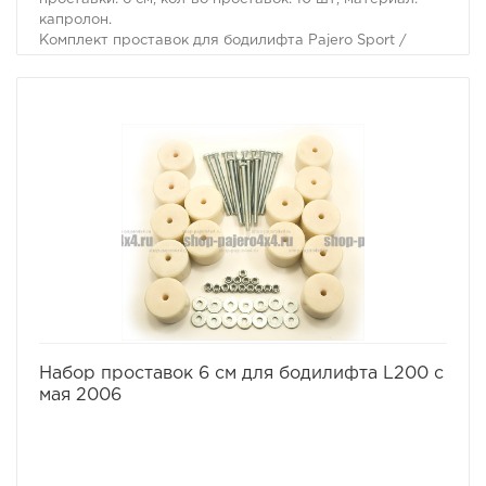
капролон.
Комплект проставок для бодилифта Pajero Sport /
Montero Sport предназначен для поднятия кузова над
рамой, с целью улучшения проходимости и для
возможности установки больших колес, что особенно
важно в условиях офф-роуд.
В комплект проставок для бодилифта Pajero Sport /
Montero Sport входят сами проставки, а также болты,
гайки и шайбы для крепления.
Характеристики Комплекта проставок для бодилифта
Pajero Sport / Montero Sport:
· Высота проставки: 6 см
· Кол-во проставок: 10 шт
· Материал: капролон
избранное
сравнить
Набор проставок 6 см для бодилифта L200 с
мая 2006