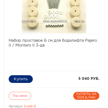
и шайбы для крепления.
Характеристики Комплекта проставок для бодилифта
Pajero II / Montero II:
· Высота проставки: 6 см
· Кол-во проставок: 12 шт
· Материал: капролон
Комплект проставок для бодилифта Pajero II / Montero
II предназначен для 5-ти дверного автомобиля.
избранное
сравнить
Набор проставок 6 см для бодилифта Pajero
II / Montero II 3-дв
5 040 РУБ.
КУПИТЬ ЗА
Под заказ
504 р./мес
Артикул:
bodik-6