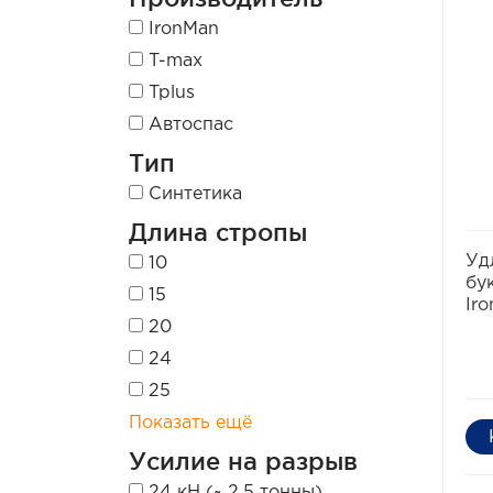
IronMan
T-max
Tplus
Автоспас
Тип
Синтетика
Длина стропы
Уд
10
бу
15
Ir
20
24
25
Показать ещё
Усилие на разрыв
24 кН (~ 2.5 тонны)