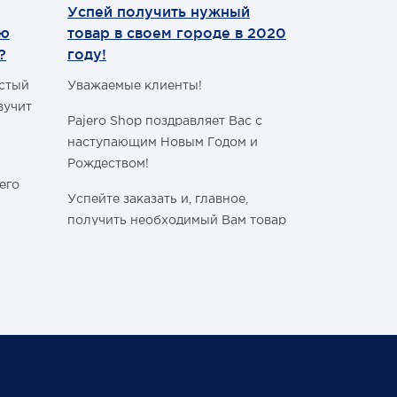
Успей получить нужный
Теперь мы
ию
товар в своем городе в 2020
WhatsApp
?
году!
Уважаемые 
астый
Уважаемые клиенты!
С сегодняш
вучит
Pajero Shop поздравляет Вас с
WhatsApp
!
наступающим Новым Годом и
Наш номер 
Рождеством!
+7 (495) 77
его
Успейте заказать и, главное,
получить необходимый Вам товар
в своём городе, ознакомившись с
графиком работы Транспортных
ли
Компаний в новогодние и
праздничные дни:
Спасибо, чт
становитьс
График последних отправок
ться
"Деловыми линиями"
Ваш Pajero 