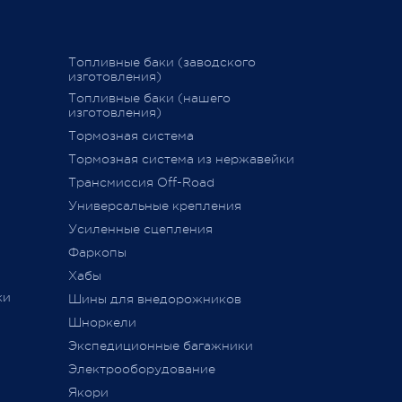
График последних отправок
25 февраля 
"Желдорэкспедицией"
вие
График последних отправок "ПЭК"
Топливные баки (заводского
изготовления)
15 декабря 2020
Топливные баки (нашего
изготовления)
Тормозная система
дств»
,
Тормозная система из нержавейки
сии
011 г.
Трансмиссия Off-Road
ется
Универсальные крепления
ного
Усиленные сцепления
Фаркопы
Хабы
ки
Шины для внедорожников
Шноркели
ТС
Экспедиционные багажники
Электрооборудование
Якори