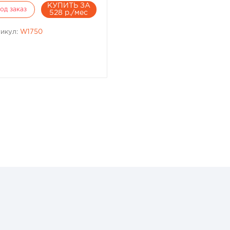
КУПИТЬ ЗА
од заказ
528 р./мес
икул:
W1750