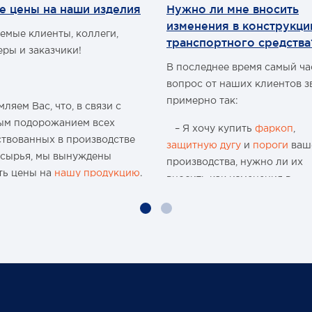
е цены на наши изделия
Нужно ли мне вносить
изменения в конструкц
емые клиенты, коллеги,
транспортного средства
еры и заказчики!
В последнее время самый ч
вопрос от наших клиентов з
примерно так:
ляем Вас, что, в связи с
ым подорожанием всех
– Я хочу купить
фаркоп
,
ствованных в производстве
защитную дугу
и
пороги
ваш
 сырья, мы вынуждены
производства, нужно ли их
ть цены на
нашу продукцию
.
вносить как изменения в
конструкцию транспортного
ю 15-и летнюю историю
средства и что мне будет, ес
 организации и
меня остановят сотрудники
водства мы поднимали цены
ГИБДД?
аз, но с учётом
чайшей экономической
Давайте попробуем разобра
новки, разрыва бизнес-
нужно или нет?
в международного