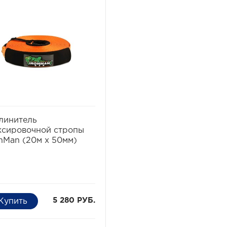
избранное
сравнить
линитель
ксировочной стропы
onMan (20м х 50мм)
5 280 РУБ.