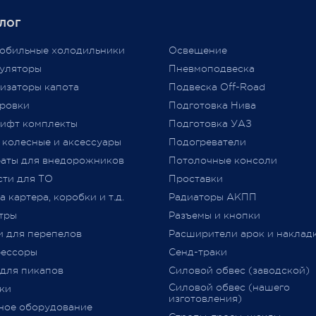
аба, нам приходится
Единственным документом,
лог
ть цены вновь...
подтверждающим соответст
аем признательность за то,
автомобиля требованиям
обильные холодильники
Освещение
ы выбираете нас и надежду
технического регламента
уляторы
Пневмоподвеска
льнейшее плодотворное
Таможенного союза (
ТР
ТС
изаторы капота
Подвеска Off-Road
дничество.
018/2011) «О безопасности
ровки
Подготовка Нива
колесных транспортных сре
ифт комплекты
Подготовка УАЗ
принятого Решением Комис
 колесные и аксессуары
Подогреватели
Таможенного союза от 09.12.2
jero Shop.
аты для внедорожников
№ 877 (с изменениями)
Потолочные консоли
явля
 2021
«
Одобрение Типа Транспорт
сти для ТО
Проставки
Средства
»
(
далее –
ОТТС).
 картера, коробки и т.д.
Радиаторы АКПП
тры
Разъемы и кнопки
После прохождения всех
и для перепелов
Расширители арок и наклад
испытаний и проверок на
ессоры
Сенд-траки
соответствие требований
ТР
 для пикапов
Силовой обвес (заводской)
018/2011
,
аккредитованным
Силовой обвес (нашего
ки
органом сертификации
изготовления)
ное оборудование
оформляется
ОТТС
на