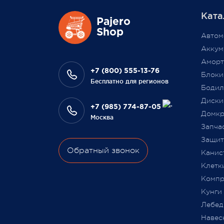
масшт
Ката
повыси
Также 1 марта 2022 года мы
Pajero
Выраж
Shop
разыграем одну умную колонку
Автом
что В
среди наших покупателей,
Аккум
на да
оплативших свой заказ в феврале
Аморт
сотру
этого года.
+7 (800) 555-13-76
Блоки
Бесплатно для регионов
Бодил
Всегда Ваш, Pajero Shop
Диски
Ваш Pa
+7 (985) 774-87-05
3 февраля 2022
Домкр
Москва
9 июля
Запча
Защита
Обратный звонок
Канис
Клетк
Компр
Кунги
Лебед
Навес