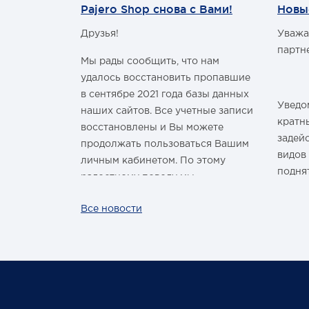
Pajero Shop снова с Вами!
Новы
Друзья!
Уважа
м Годом и
партн
Мы рады сообщить, что нам
удалось восстановить пропавшие
в сентябре 2021 года базы данных
Уведом
наших сайтов. Все учетные записи
здравить
кратн
восстановлены и Вы можете
овым Годом
задей
продолжать пользоваться Вашим
видов
личным кабинетом. По этому
подня
радостному поводу мы
ины,
дарим каждому нашему
За вс
Все новости
ных троп!
покупателю промокод со скидкой
нашей
 шины
на покупку умной колонки
произ
Капсула с голосовым помощником
лишь р
Маруся от VK. Он отобразится в
жесто
Вашем личном кабинете на сайте
обста
магазина Pajero Shop 14 февраля.
цикло