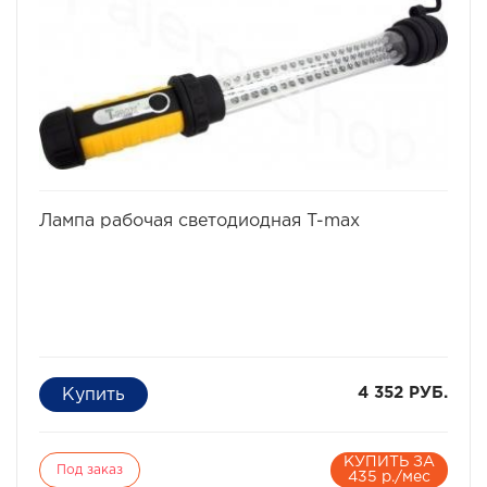
освещения и подсветки.
Срок службы - до 100 тысяч часов или до 25 лет
работы
Питание: 3xAAA батарейки или аккумулятора (в
комплект не входят)
Крепление: Удобный крючок и сверхмощный магнит
Время работы: До 12 часов в зависимости от условий
эксплуатации
избранное
сравнить
Лампа рабочая светодиодная T-max
4 352 РУБ.
КУПИТЬ ЗА
Под заказ
435 р./мес