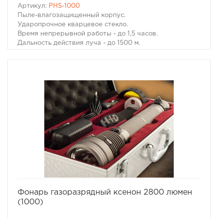
Артикул:
PHS-1000
Пыле-влагозащищенный корпус.
Ударопрочное кварцевое стекло.
Время непрерывной работы - до 1,5 часов.
Дальность действия луча - до 1500 м.
В комплект входят: ударопрочный кейс, зарядное
устройство для аккумулятора, ремень.
Гарантия 6 месяцев.
избранное
сравнить
Фонарь газоразрядный ксенон 2800 люмен
(1000)