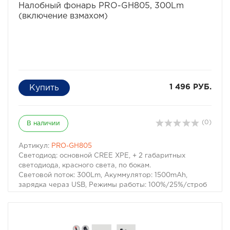
Налобный фонарь PRO-GH805, 300Lm
(включение взмахом)
1 496 РУБ.
(0)
В наличии
Артикул:
PRO-GH805
Светодиод: основной CREE XPE, + 2 габаритных
светодиода, красного света, по бокам.
Световой поток: 300Lm, Акуммулятор: 1500mAh,
зарядка чераз USB, Режимы работы: 100%/25%/строб
Без контактное включение "Взмахом руки" - поднести
ладонь к фонарю для включения или выключения.
Класс защиты: IP65
Материал корпуса: пластик.