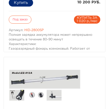
Корпус сделан из алюминиевого сплава Т9
10 200 РУБ.
Питание: 1 аккумулятор
Габариты: диаметр отражателя 79 мм, диаметрм
рукоятки 47 мм, длина корпуса фонаря 304 мм.
КУПИТЬ ЗА
Под заказ
1 020 р./мес
Артикул:
HID-2800SP
Полная зарядка аккумулятора может непрерывно
освещать в течение 80~90 минут
Характеристики:
Газоразрядный фонарь ксеноновый. Работает от
аккумулятора. Корпус: Алюминий Особенности:
Чрезвычайная высокая яркость, низкий расход
энергии Регулируемая фокусировка пучка света Два
уровня яркости Металлический корпус Зарядное
устройство от сети 220В и автомобильное зарядное
устройство от сети 12В в комплекте Влагозащищенный
корпус, может использоваться в различных условиях,
в комплект входит желтый светофильтр и удобный
кейс для хранения и перевозки.
Технические характеристики ксенонового фонаря
Xvisual 1000: Количество циклов зарядки: 500 раз
Первое нажатие кнопки включения - 35 Вт; Второе - 28
Вт Цвет: 5000 К (белый) Яркость: Первое нажатие