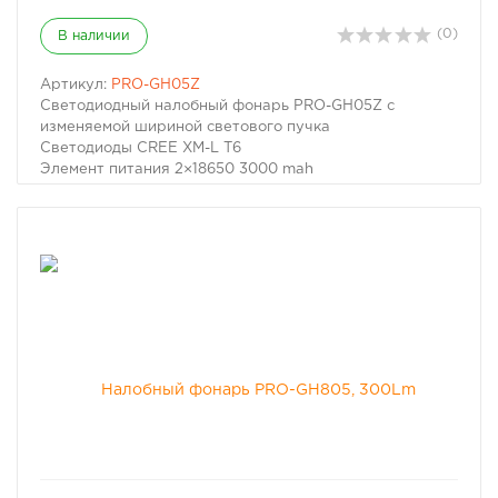
(0)
В наличии
Артикул:
PRO-GH05Z
Светодиодный налобный фонарь PRO-GH05Z с
изменяемой шириной светового пучка
Светодиоды CREE XM-L T6
Элемент питания 2×18650 3000 mah
Яркость: 1200Lm
Дальность свечения: 300-500м
Режимы работы: High(1200Lm)/ Low(200Lm)/
Strobe(1200Lm)
Время работы: 2-8 ч
Время зарядки: 3-8 часов
Материал корпуса: авиационный алюминий / ABS
пластик
Влагозащита: IP65
Размеры: диаметр корпуса фонаря 40мм; длина 75мм
Вес: 195 гр без АКБ Комплект поставки:
- фонарь: 1шт.
- аккумуляторы: 18650 3000mah - 2 шт. - зарядное
устройство
- Упаковка
избранное
сравнить