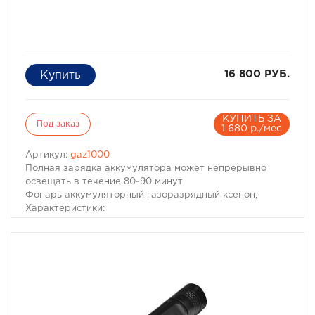
16 800 РУБ.
КУПИТЬ ЗА
Под заказ
1 680 р./мес
Артикул:
gaz1000
Полная зарядка аккумулятора может непрерывно
освещать в течение 80~90 минут
Фонарь аккумуляторный газоразрядный ксенон,
Характеристики:
Особенности: чрезвычайная высокая яркость, низкий
расход энергии
Регулируемая фокусировка пучка света
Два уровня яркости
Металлический алюминиевый корпус
Зарядное устройство от сети 220В и автомобильное
зарядное устройство от сети 12В в комплекте