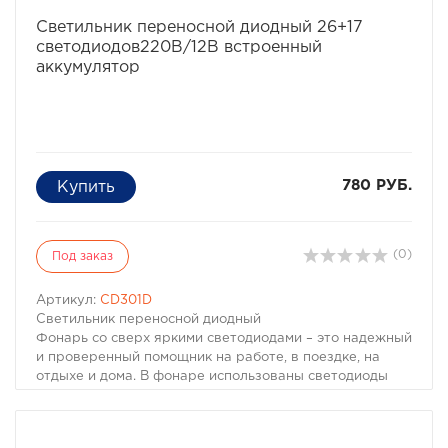
воздействиям;
избранное
сравнить
• Высокая экономичность энергопотребления
Светильник переносной диодный 26+17
светодиодов
светодиодов220В/12В встроенный
• Экологическая безопасность и отсутствие
аккумулятор
необходимости специальной утилизации светодиодных
светильников
• Отсутствие сильного нагрева светильника
• Коэффициент использования светового потока
светодиодных светильников близок к 100%
• Полное отсутствие опасности перегрузки
780 РУБ.
электросетей в момент включения светодиодных
светильников
• Светодиодное освещение – это энергосберегающее
освещение.
(0)
Под заказ
*(срок службы светодиодов при соблюдении правил
эксплуатации)
Артикул:
CD301D
Светильник переносной диодный
Фонарь со сверх яркими светодиодами – это надежный
и проверенный помощник на работе, в поездке, на
отдыхе и дома. В фонаре использованы светодиоды
длительного времени свечения и мощный
аккумулятор.
Светодиодные светильники имеют значительные