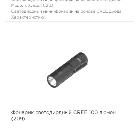
Модель Xvisual С203
Светодиодный мини-фонарик на основе CREE диода.
Характеристики:
Габариты : 35x35x110мм.
алюминиевый корпус
алюминиевый отражатель
сила светового потока 70 Люмен
питание 1 батарейки типа АА
влагозащищенная виброустойчивая конструкция
шнурок для ношения на руке
Включение/выключение с торца фонарика
Вес 41 гр.
избранное
сравнить
Фонарик светодиодный CREE 100 люмен
(209)