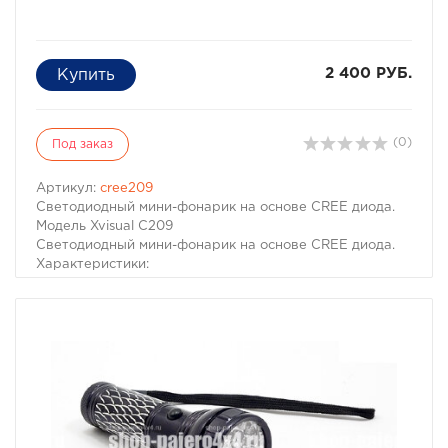
2 400 РУБ.
(0)
Под заказ
Артикул:
cree209
Светодиодный мини-фонарик на основе CREE диода.
Модель Xvisual С209
Светодиодный мини-фонарик на основе CREE диода.
Характеристики:
Габариты : 21 x 21 x 74мм.
Алюминиевый корпус
Алюминиевый отражатель
Сила светового потока 100 Люмен
Питание 1 батарейки типа CR123A (650mah)
Влагозащищенная виброустойчивая конструкция
Включение/выключение путем вращения корпуса
Вес 32 гр.