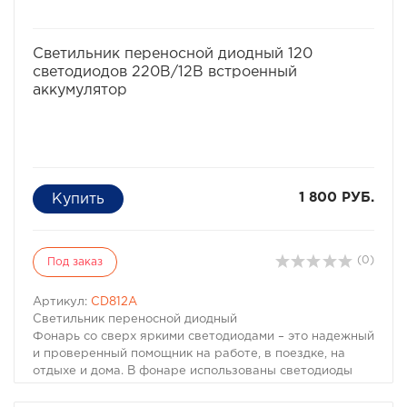
кнопки - 2700 люменов; Второе - 2000 люменов
Дальность: до нескольких километров Входное
избранное
сравнить
напряжение: 12 В Необходимое время для зарядки: 4 -
Светильник переносной диодный 120
6 часов Батарея литиевая Полная зарядка
светодиодов 220В/12В встроенный
аккумулятора может непрерывно освещать в течение
аккумулятор
80~90 минут Два типа зарядного устройства от
розетки, от прикуривателя Корпус сделан из
алюминиевого сплава Питание: 1 Акумулятор
Габариты: (ВxШ) мм. 35x4.5
1 800 РУБ.
(0)
Под заказ
Артикул:
CD812A
Светильник переносной диодный
Фонарь со сверх яркими светодиодами – это надежный
и проверенный помощник на работе, в поездке, на
отдыхе и дома. В фонаре использованы светодиоды
длительного времени свечения и мощный
аккумулятор.