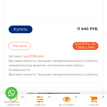
11 640 РУБ.
КУПИТЬ ЗА
Под заказ
1 164 р./мес
Артикул:
gaz100hvlob
Высокая яркость, большая продолжительность работы,
низкий расход энергии, металлический корпус.
Особенности:
Высокая яркость, большая продолжительность работы,
низкий расход энергии
Металлический корпус
Зарядное устройство от сети 220В и автомобильное
зарядное устройство от сети 12В в комплекте
Влагозащищенный корпус, может использоваться в
0
0
0
0
различных условиях
избранное
сравнить
вы смотрели
корзина
В фонаре применен литиевый аккумулятор