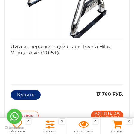
избранное
сравнить
Дуга из нержавеющей стали Toyota Hilux
Vigo / Revo (2015+)
17 760 РУБ.
КУПИТЬ ЗА
Под заказ
1 776 р./мес
0
0
0
0
Артикул:
RBH-RV15
избранное
сравнить
вы смотрели
корзина