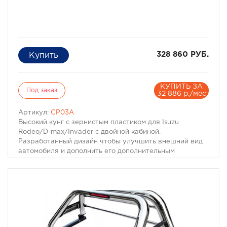
328 860 РУБ.
КУПИТЬ ЗА
Под заказ
32 886 р./мес
Артикул:
CP03A
Высокий кунг с зернистым пластиком для Isuzu
Rodeo/D-max/Invader с двойной кабиной.
Разработанный дизайн чтобы улучшить внешний вид
автомобиля и дополнить его дополнительным
функционалом. Изготовлен из прочных и легких ABS
материалов. Этот кунг выполнен с высокой крышей
для увеличения внутреннего объема. С возможностью
использовать дополнительные элементы для
улучшения стиля и расширения функций. Внешняя
сторона кунга зернистая и может быть окрашена по
вашему выбору или остаться белой.