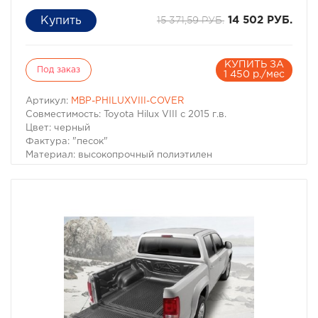
15 371,59 РУБ.
14 502 РУБ.
КУПИТЬ ЗА
Под заказ
1 450 р./мес
Артикул:
MBP-PHILUXVIII-COVER
Совместимость: Toyota Hilux VIII с 2015 г.в.
Цвет: черный
Фактура: "песок"
Материал: высокопрочный полиэтилен
Внешние габариты (мм): 155 x 163 x 48
Вес (кг): 16,8
Рекомендованная температура эксплуатации (°С):
-50…+80