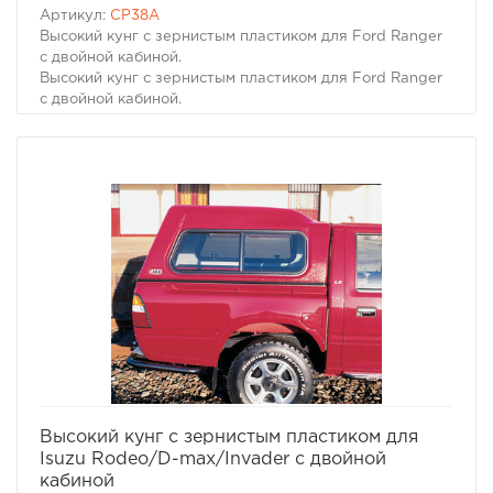
Артикул:
CP38A
Высокий кунг с зернистым пластиком для Ford Ranger
с двойной кабиной.
Высокий кунг с зернистым пластиком для Ford Ranger
с двойной кабиной.
Разработанный дизайн чтобы улучшить внешний вид
автомобиля и дополнить его дополнительным
функционалом. Изготовлен из прочных и легких ABS
материалов. Этот кунг выполнен с высокой крышей
для увеличения внутреннего объема. С возможностью
использовать дополнительные элементы для
улучшения стиля и расширения функций. Внешняя
сторона кунга зернистая и может быть окрашена по
вашему выбору или остаться белой.
избранное
сравнить
Высокий кунг с зернистым пластиком для
Isuzu Rodeo/D-max/Invader с двойной
кабиной