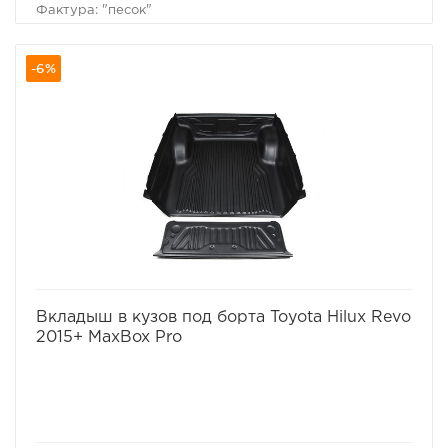
Фактура: "песок"
Материал: высокопрочный полиэтилен
Внешние габариты (мм): 147 x 150 x 50
-6%
Вес (кг): 14
Рекомендованная температура эксплуатации (°С):
-50…+80
избранное
сравнить
Вкладыш в кузов под борта Toyota Hilux Revo
2015+ MaxBox Pro