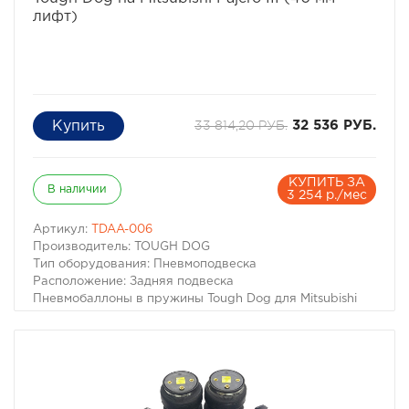
лифт)
33 814,20 РУБ.
32 536 РУБ.
КУПИТЬ ЗА
В наличии
3 254 р./мес
Артикул:
TDAA-006
Производитель: TOUGH DOG
Тип оборудования: Пневмоподвеска
Расположение: Задняя подвеска
Пневмобаллоны в пружины Tough Dog для Mitsubishi
Pajero 3/4 (Лифт 40мм)
Для автомобилей:
– Mitsubishi Pajero III 2000-2006 г.в.
– Mitsubishi Pajero IV 2006- г.в.