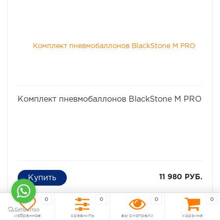
избранное
сравнить
Комплект пневмобаллонов BlackStone M PRO
11 980 РУБ.
0
0
0
0
КУПИТЬ ЗА
Под заказ
1 198 р./мес
избранное
сравнить
вы смотрели
корзина