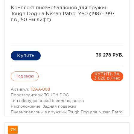
избранное
сравнить
Комплект пневмобаллонов для пружин
Tough Dog на Nissan Patrol Y60 (1987-1997
г.в., 50 мм лифт)
36 278 РУБ.
КУПИТЬ ЗА
Под заказ
3 628 р./мес
Артикул:
TDAA-008
Производитель: TOUGH DOG
Тип оборудования: Пневмоподвеска
Расположение: Задняя подвеска
Пневмобаллоны в пружины Tough Dog для Nissan Patrol
Y60/Y61 (Лифт 50мм)
Для автомобилей:
-7%
– Nissan Patrol (Safari) Y61 1997-2013 г.в.