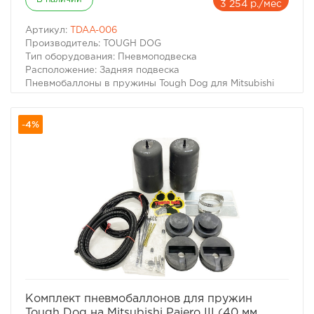
3 254 р./мес
Артикул:
TDAA-006
Производитель: TOUGH DOG
Тип оборудования: Пневмоподвеска
Расположение: Задняя подвеска
Пневмобаллоны в пружины Tough Dog для Mitsubishi
Pajero 3/4 (Лифт 40мм)
Для автомобилей:
-4%
– Mitsubishi Pajero III 2000-2006 г.в.
– Mitsubishi Pajero IV 2006- г.в.
избранное
сравнить
Комплект пневмобаллонов для пружин
Tough Dog на Mitsubishi Pajero III (40 мм