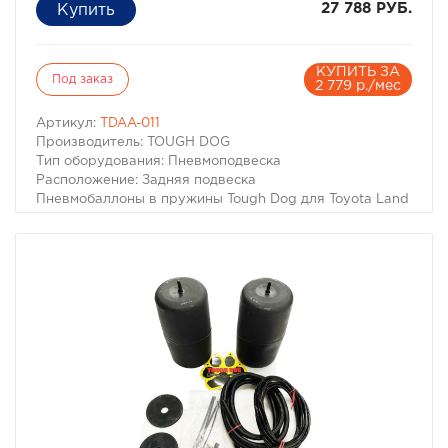
27 788 РУБ.
КУПИТЬ ЗА
Под заказ
2 779 р./мес
Артикул:
TDAA-011
Производитель: TOUGH DOG
Тип оборудования: Пневмоподвеска
Расположение: Задняя подвеска
Пневмобаллоны в пружины Tough Dog для Toyota Land
Cruiser 80/105, 100 (Лифт 50мм)
Для автомобилей:
– Toyota Land Cruiser 80 1989-1998 г.в.
– Toyota Land Cruiser 105 1998-2005 г.в.
– Toyota Land Cruiser 100 1998-2007 г.в.