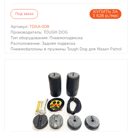
КУПИТЬ ЗА
Под заказ
3 628 р./мес
Артикул:
TDAA-008
Производитель: TOUGH DOG
Тип оборудования: Пневмоподвеска
Расположение: Задняя подвеска
Пневмобаллоны в пружины Tough Dog для Nissan Patrol
Y60/Y61 (Лифт 50мм)
Для автомобилей:
– Nissan Patrol (Safari) Y61 1997-2013 г.в.
– Nissan Patrol (Safari) Y60 1987-1997 г.в.