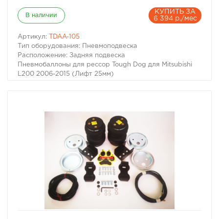
КУПИТЬ ЗА
В наличии
6 394 р./мес
Артикул:
TDAA-105
Тип оборудования: Пневмоподвеска
Расположение: Задняя подвеска
Пневмобаллоны для рессор Tough Dog для Mitsubishi
L200 2006-2015 (Лифт 25мм)
Для автомобилей:
– Mitsubishi L200 IV 2006-2015 г.в.
избранное
сравнить