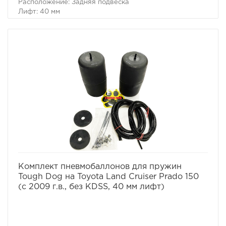
Расположение: Задняя подвеска
Лифт: 40 мм
Пневмобаллоны в пружины Tough Dog для Toyota Land
Cruiser Prado 120/150, Toyota FJ Cruiser
Для автомобилей:
– Toyota Land Cruiser Prado 120 2002-2009 г.в.
– Toyota Land Cruiser Prado 150 (без KDSS) 2009- г.в.
– Toyota FJ Cruiser 2006-2010 г.в.
– Toyota FJ Cruiser 2010- г.в.
избранное
сравнить
Комплект пневмобаллонов для пружин
Tough Dog на Toyota Land Cruiser Prado 150
(с 2009 г.в., без KDSS, 40 мм лифт)