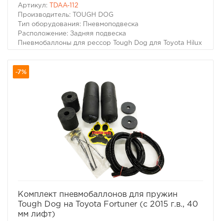
Артикул:
TDAA-112
Производитель: TOUGH DOG
Тип оборудования: Пневмоподвеска
Расположение: Задняя подвеска
Пневмобаллоны для рессор Tough Dog для Toyota Hilux
VII (2006-2015 г.в., 40 мм лифт)
Для автомобилей:
-7%
– Toyota Hilux VII 2011-2015 (рест.) г.в.
– Toyota Hilux VII 2006-2014 г.в.
избранное
сравнить
Комплект пневмобаллонов для пружин
Tough Dog на Toyota Fortuner (с 2015 г.в., 40
мм лифт)