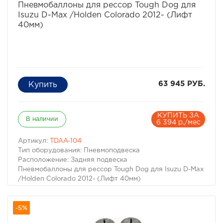
Пневмобаллоны для рессор Tough Dog для
Isuzu D-Max /Holden Colorado 2012- (Лифт
40мм)
63 945 РУБ.
КУПИТЬ ЗА
В наличии
6 394 р./мес
Артикул:
TDAA-104
Тип оборудования: Пневмоподвеска
Расположение: Задняя подвеска
Пневмобаллоны для рессор Tough Dog для Isuzu D-Max
/Holden Colorado 2012- (Лифт 40мм)
Для автомобилей:
– Holden Colorado RG 2 4/2013 - 6/2016 г.в.
-5%
– Isuzu D-Max II 2012-2016 г.в.
– Isuzu D-Max II Рестайлинг 2016-2020 г.в.