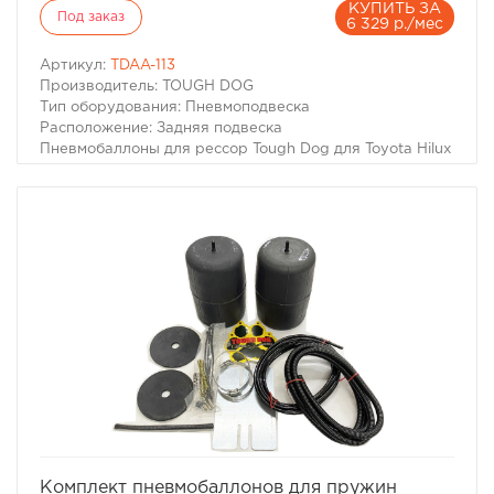
КУПИТЬ ЗА
Под заказ
6 329 р./мес
Артикул:
TDAA-113
Производитель: TOUGH DOG
Тип оборудования: Пневмоподвеска
Расположение: Задняя подвеска
Пневмобаллоны для рессор Tough Dog для Toyota Hilux
2015- (лифт 40мм)
Для автомобилей:
– Toyota Hilux VIII 2015- г.в.
избранное
сравнить
Комплект пневмобаллонов для пружин