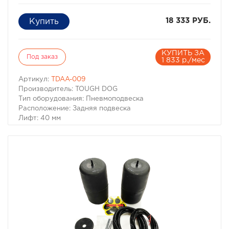
18 333 РУБ.
КУПИТЬ ЗА
Под заказ
1 833 р./мес
Артикул:
TDAA-009
Производитель: TOUGH DOG
Тип оборудования: Пневмоподвеска
Расположение: Задняя подвеска
Лифт: 40 мм
Пневмобаллоны в пружины Tough Dog для Toyota Land
Cruiser Prado 120/150, Toyota FJ Cruiser
Для автомобилей:
– Toyota Land Cruiser Prado 120 2002-2009 г.в.
– Toyota Land Cruiser Prado 150 (без KDSS) 2009- г.в.
– Toyota FJ Cruiser 2006-2010 г.в.
– Toyota FJ Cruiser 2010- г.в.