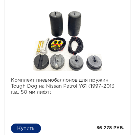
Для автомобилей:
– Toyota Land Cruiser Prado 120 2002-2009 г.в.
– Toyota Land Cruiser Prado 150 (без KDSS) 2009- г.в.
– Toyota FJ Cruiser 2006-2010 г.в.
– Toyota FJ Cruiser 2010- г.в.
избранное
сравнить
Комплект пневмобаллонов для пружин
Tough Dog на Nissan Patrol Y61 (1997-2013
г.в., 50 мм лифт)
36 278 РУБ.