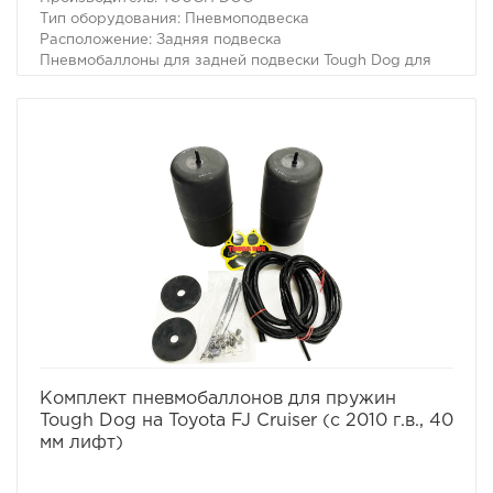
Тип оборудования: Пневмоподвеска
Расположение: Задняя подвеска
Пневмобаллоны для задней подвески Tough Dog для
VW Amarok (лифт 20мм)
Для автомобилей:
– Volkswagen Amarok 2011- г.в.
– Volkswagen Amarok 2009-2016 г.в.
– Volkswagen Amarok 2009- г.в.
избранное
сравнить
Комплект пневмобаллонов для пружин
Tough Dog на Toyota FJ Cruiser (с 2010 г.в., 40
мм лифт)