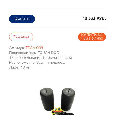
18 333 РУБ.
КУПИТЬ ЗА
Под заказ
1 833 р./мес
Артикул:
TDAA-009
Производитель: TOUGH DOG
Тип оборудования: Пневмоподвеска
Расположение: Задняя подвеска
Лифт: 40 мм
Пневмобаллоны в пружины Tough Dog для Toyota Land
Cruiser Prado 120/150, Toyota FJ Cruiser
Для автомобилей:
– Toyota Land Cruiser Prado 120 2002-2009 г.в.
– Toyota Land Cruiser Prado 150 (без KDSS) 2009- г.в.
– Toyota FJ Cruiser 2006-2010 г.в.
– Toyota FJ Cruiser 2010- г.в.