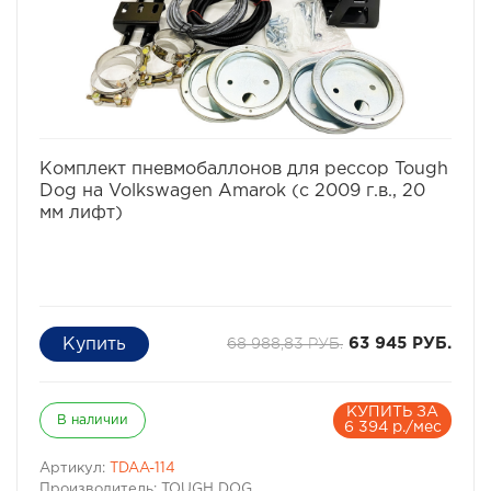
избранное
сравнить
Комплект пневмобаллонов для рессор Tough
Dog на Volkswagen Amarok (с 2009 г.в., 20
мм лифт)
68 988,83 РУБ.
63 945 РУБ.
КУПИТЬ ЗА
В наличии
6 394 р./мес
Артикул:
TDAA-114
Производитель: TOUGH DOG