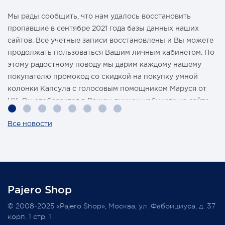
Мы рады сообщить, что нам удалось восстановить
пропавшие в сентябре 2021 года базы данных наших
сайтов. Все учетные записи восстановлены и Вы можете
продолжать пользоваться Вашим личным кабинетом. По
этому радостному поводу мы дарим каждому нашему
покупателю промокод со скидкой на покупку умной
колонки Капсула с голосовым помощником Маруся от
VK. Он отобразится в Вашем личном кабинете на сайте
магазина Pajero Shop 14 февраля.
Все новости
Также 1 марта 2022 года мы разыграем одну умную
колонку среди наших покупателей, оплативших свой
заказ в феврале этого года.
Pajero Shop
Всегда Ваш, Pajero Shop
© 2008-2025 «Pajero Shop», Москва, ул. Фабрициуса, д. 37
3 февраля 2022
корп. 1 стр. 1