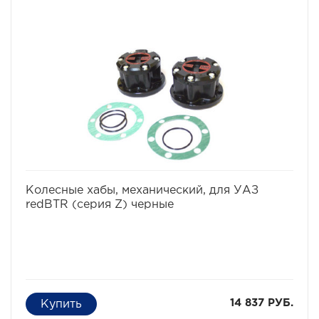
сопровождающейся изменением физико-механических
свойств металла. Это позволило redBTR произвести
колесную муфту с наилучшими эксплуатационными
свойствами (повышенная прочность, высокая
твердость и износостойкость) при относительно
низкой массе детали. Новая технология производства
корпуса муфт redBTR серии Z позволила достичь
высокой надежности всех соединений, а
дополнительная обработка поверхности корпуса и
внедрение уплотнительной силиконовой прокладки
позволило redBTR создать муфту с уровнем пыле- и
влагозащиты IP67.
избранное
сравнить
Колесные хабы, механический, для УАЗ
redBTR (серия Z) черные
14 837 РУБ.