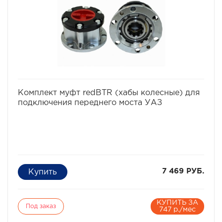
UAZ PATRIOT
избранное
сравнить
Комплект муфт redBTR (хабы колесные) для
подключения переднего моста УАЗ
7 469 РУБ.
КУПИТЬ ЗА
Под заказ
747 р./мес