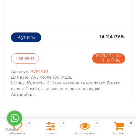
14 114 РУБ.
КУПИТЬ ЗА
Под заказ
1 411 р./мес
Артикул:
AVM-410
Для всех УАЗ после 1961 года.
Шлицы 10, болты 6. Цена указана за комплект. В него
входят 2 хаба, а также крепеж и прокладки.
Автомобиль
Год
Шлицы
Болты
ЦПО (mm)
AVM
0
0
0
0
Service Kit
избранное
сравнить
вы смотрели
корзина
УАЗ