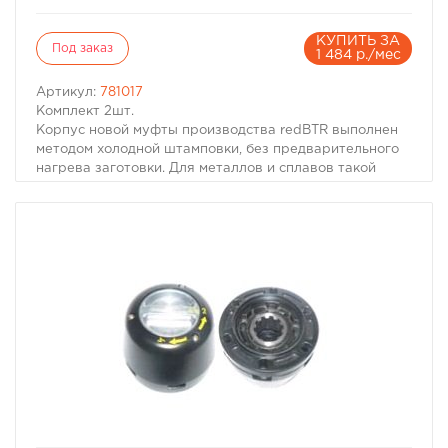
КУПИТЬ ЗА
Под заказ
1 484 р./мес
Артикул:
781017
Комплект 2шт.
Корпус новой муфты производства redBTR выполнен
методом холодной штамповки, без предварительного
нагрева заготовки. Для металлов и сплавов такой
процесс обработки давлением соответствует
условиям холодной пластической деформации,
сопровождающейся изменением физико-механических
свойств металла. Это позволило redBTR произвести
колесную муфту с наилучшими эксплуатационными
свойствами (повышенная прочность, высокая
твердость и износостойкость) при относительно
низкой массе детали. Новая технология производства
корпуса муфт redBTR серии Z позволила достичь
высокой надежности всех соединений, а
дополнительная обработка поверхности корпуса и
внедрение уплотнительной силиконовой прокладки
позволило redBTR создать муфту с уровнем пыле- и
влагозащиты IP67.