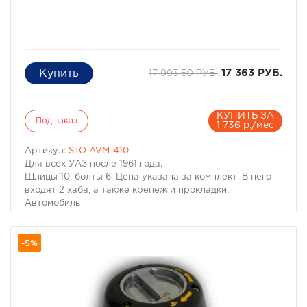
17 993,50 РУБ.
17 363 РУБ.
КУПИТЬ ЗА
Под заказ
1 736 р./мес
Артикул:
STO AVM-410
Для всех УАЗ после 1961 года.
Шлицы 10, болты 6. Цена указана за комплект. В него
входят 2 хаба, а также крепеж и прокладки.
Автомобиль
Год
Шлицы
-5%
Болты
ЦПО (mm)
AVM
Service Kit
УАЗ