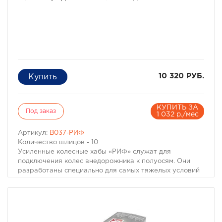
10 320 РУБ.
КУПИТЬ ЗА
Под заказ
1 032 р./мес
Артикул:
B037-РИФ
Количество шлицов - 10
Усиленные колесные хабы «РИФ» служат для
подключения колес внедорожника к полуосям. Они
разработаны специально для самых тяжелых условий
эксплуатации . Корпус и механизм выполнены из
высококачественной стали, что позволяет применять
хабы «РИФ» не только на стандартных, но и серьезно
подготовленных автомобилях с увеличенным
диаметром колес. Герметичны. Хорошо включаются