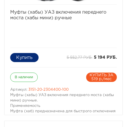
Цвет: серебристый.
избранное
сравнить
Муфты (хабы) УАЗ включения переднего
моста (хабы мини) ручные
5 552,77 РУБ.
5 194 РУБ.
КУПИТЬ ЗА
В наличии
519 р./мес
Артикул:
3151-20-2304400-100
Муфты (хабы) УАЗ включения переднего моста (хабы
мини) ручные.
Применяемость
Муфта (хаб) предназначена для быстрого отключения
(подключения передних колес к приводу автомобилей
УАЗ всех модификаций (469, 3151, Хантер, 452, 3303,