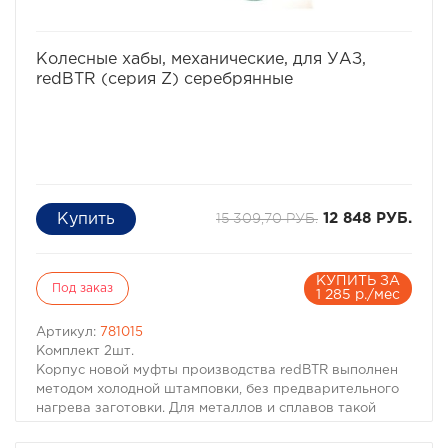
избранное
сравнить
Колесные хабы, механические, для УАЗ,
redBTR (серия Z) серебрянные
15 309,70 РУБ.
12 848 РУБ.
КУПИТЬ ЗА
Под заказ
1 285 р./мес
Артикул:
781015
Комплект 2шт.
Корпус новой муфты производства redBTR выполнен
методом холодной штамповки, без предварительного
нагрева заготовки. Для металлов и сплавов такой
процесс обработки давлением соответствует
условиям холодной пластической деформации,