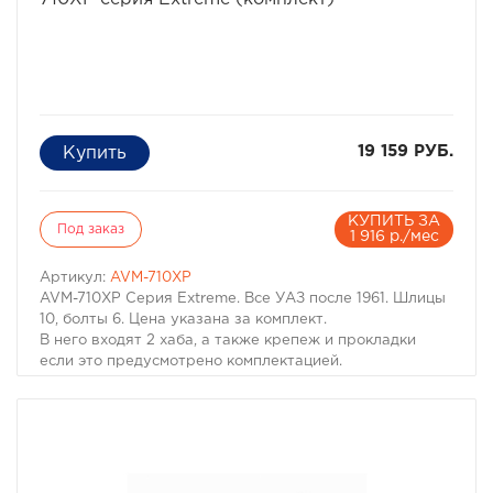
19 159 РУБ.
КУПИТЬ ЗА
Под заказ
1 916 р./мес
Артикул:
AVM-710XP
AVM-710XP Серия Extreme. Все УАЗ после 1961. Шлицы
10, болты 6. Цена указана за комплект.
В него входят 2 хаба, а также крепеж и прокладки
если это предусмотрено комплектацией.
ГАЗ/УАЗ 69
УАЗ 469
УАЗ 452 и все автомобили УАЗ вагонной компоновка
УАЗ 3151хх
УАЗ 316хх
UAZ HUNTER