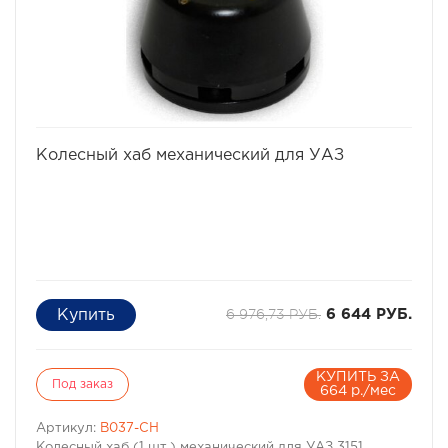
1961+
10
6
89,8
410
4410
избранное
сравнить
Колесный хаб механический для УАЗ
6 976,73 РУБ.
6 644 РУБ.
КУПИТЬ ЗА
Под заказ
664 р./мес
Артикул:
B037-CH
Колесный хаб (1 шт.) механический для УАЗ 3151,