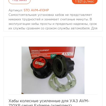
Под заказ
1 921 р./мес
Обращаем внимание, крышки с разной резьбой, чтобы
предотвратить самоткручивание. С правой (обычной)
Артикул:
STO AVM-410HP
резьбой на сторону водителя, с левой- на
Самостоятельная установка хабов не представляет
пассажирскую. Ключей и инструмента не надо, все
никаких трудностей и занимает считаные минуты. В
делается в ручную.
эксплуатации хабы просты и предельно надежны, срок
ВНИМАНИЕ!
их службы сравним со сроком службы автомобиля. Для
Отключение/включение производить с отключенным в
автомобилей, эксплуатирующихся в основном на
раздатке передним мостом!
дорогах общего пользования, производятся
Муфты устанавливать и эксплуатировать только на
автоматические хабы AVM 910.
автомобилях с технически исправным, приводом колёс!
КРЫШКА ДОЛЖНА ЗАВОРАЧИВАТЬСЯ В ОБРАТНУЮ
СТОРОНУ ВРАЩЕНИЯ КОЛЕСА ПРИ ДВИЖЕНИИ
ВПЕРЕД. (ЛЕВАЯ РЕЗЬБА - ПАССАЖИРСКАЯ
СТОРОНА. ПРАВАЯ РЕЗЬБА- ВОДИТЕЛЬСКАЯ.)
КОЛЕСО ВРАЩАЕТЬСЯ ВПЕРЕД, А КРЫШКА
ОСТАНАВЛИВАЕМАЯ ЗВЕЗДОЧКОЙ (ПРИ
ЗАДЕВАНИИ) ПЫТАЕТСЯ ЕЩЕ ЗАВЕРНУТЬСЯ.
избранное
сравнить
Хабы колесные усиленные для УАЗ AVM-
710XP серия Extreme (комплект)