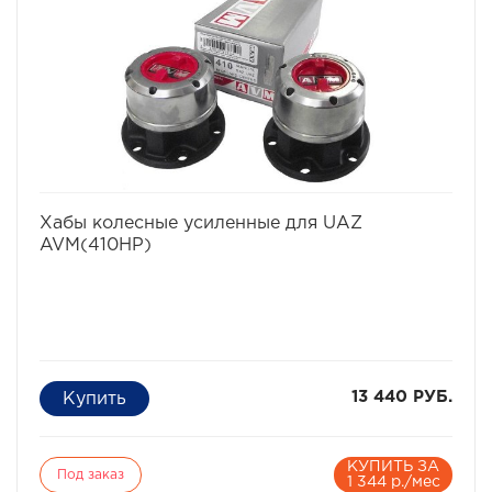
при минусовых температурах.
Количество шлицов - 10
избранное
сравнить
Хабы колесные усиленные для UAZ
AVM(410HP)
13 440 РУБ.
КУПИТЬ ЗА
Под заказ
1 344 р./мес