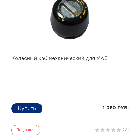
твердость и износостойкость) при относительно
низкой массе детали. Новая технология производства
корпуса муфт redBTR серии Z позволила достичь
высокой надежности всех соединений, а
дополнительная обработка поверхности корпуса и
внедрение уплотнительной силиконовой прокладки
позволило redBTR создать муфту с уровнем пыле- и
влагозащиты IP67.
избранное
сравнить
Колесный хаб механический для УАЗ
1 080 РУБ.
(0)
Под заказ