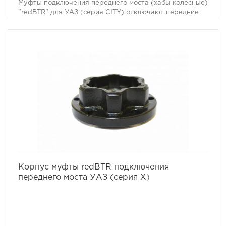
Муфты подключения переднего моста (хабы колесные)
"redBTR" для УАЗ (серия CITY) отключают передние
колеса автомобиля от трансмиссии и приводов
переднего моста, тем самым предохраняют эти узлы
от преждевременного износа при движении на
дорогах общего пользования.
Дополнительный плюс – сокращение потребления
топлива и улучшение разгона и наката автомобиля.
Надежная конструкция хабов redBTR серии CITY не
подведет и на бездорожье, и на дорогах общего
пользования:
• герметичны - силиконовая прокладка рукоятки не
пропускает влагу;
• надежны - ведущая и блокирующая шестерни
закалены до твердости 59HRC, при включении
фиксируются пружиной увеличенной жесткости;
• корпус изготовлен методом холодной штамповки.
избранное
сравнить
Корпус муфты redBTR подключения
переднего моста УАЗ (серия X)