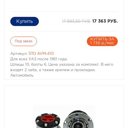
17 993,50 РУБ.
17 363 РУБ.
КУПИТЬ ЗА
Под заказ
1 736 р./мес
Артикул:
STO AVM-410
Для всех УАЗ после 1961 года.
Шлицы 10, болты 6. Цена указана за комплект. В него
входят 2 хаба, а также крепеж и прокладки.
Автомобиль
Год
Шлицы
Болты
ЦПО (mm)
AVM
Service Kit
УАЗ
1961+
10