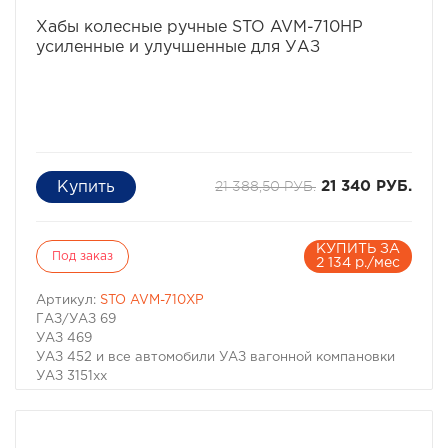
избранное
сравнить
Хабы колесные ручные STO AVM-710HP
усиленные и улучшенные для УАЗ
21 388,50 РУБ.
21 340 РУБ.
КУПИТЬ ЗА
Под заказ
2 134 р./мес
Артикул:
STO AVM-710XP
ГАЗ/УАЗ 69
УАЗ 469
УАЗ 452 и все автомобили УАЗ вагонной компановки
УАЗ 3151хх
УАЗ 316хх
UAZ HUNTER
UAZ PATRIOT