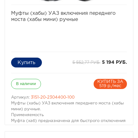
Цвет: серебристый.
избранное
сравнить
Муфты (хабы) УАЗ включения переднего
моста (хабы мини) ручные
5 552,77 РУБ.
5 194 РУБ.
КУПИТЬ ЗА
В наличии
519 р./мес
Артикул:
3151-20-2304400-100
Муфты (хабы) УАЗ включения переднего моста (хабы
мини) ручные.
Применяемость
Муфта (хаб) предназначена для быстрого отключения
(подключения передних колес к приводу автомобилей
УАЗ всех модификаций (469, 3151, Хантер, 452, 3303,