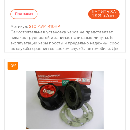
КУПИТЬ ЗА
Под заказ
1 921 р./мес
Артикул:
STO AVM-410HP
Самостоятельная установка хабов не представляет
никаких трудностей и занимает считаные минуты. В
эксплуатации хабы просты и предельно надежны, срок
их службы сравним со сроком службы автомобиля. Для
автомобилей, эксплуатирующихся в основном на
дорогах общего пользования, производятся
-0%
автоматические хабы AVM 910.