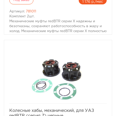
Под заказ
1 176 р./мес
Обращаем внимание, крышки с разной резьбой, чтобы
предотвратить самоткручивание. С правой (обычной)
Артикул:
781011
резьбой на сторону водителя, с левой- на
Комплект 2шт.
пассажирскую. Ключей и инструмента не надо, все
Механические муфты redBTR серии X надежны и
делается в ручную.
безотказны, сохраняют работоспособность в жару и
ВНИМАНИЕ!
холод. Механические муфты redBTR серии X полностью
Отключение/включение производить с отключенным в
исключают самопроизвольное отключение.
раздатке передним мостом!
ПРЕИМУЩЕСТВА МУФТ ПОДКЛЮЧЕНИЯ ПРИВОДА
Муфты устанавливать и эксплуатировать только на
ПЕРЕДНЕГО МОСТА redBTR серии X:
автомобилях с технически исправным, приводом колёс!
• ручка переключения муфты выполнена из
КРЫШКА ДОЛЖНА ЗАВОРАЧИВАТЬСЯ В ОБРАТНУЮ
материала, исключающего примерзание или перегрев
СТОРОНУ ВРАЩЕНИЯ КОЛЕСА ПРИ ДВИЖЕНИИ
и обеспечивающего бесперебойное переключение
ВПЕРЕД. (ЛЕВАЯ РЕЗЬБА - ПАССАЖИРСКАЯ
режимов трансмиссии при любых условиях внешней
СТОРОНА. ПРАВАЯ РЕЗЬБА- ВОДИТЕЛЬСКАЯ.)
среды;
КОЛЕСО ВРАЩАЕТЬСЯ ВПЕРЕД, А КРЫШКА
• усиленный корпус из высокопрочного чугуна;
ОСТАНАВЛИВАЕМАЯ ЗВЕЗДОЧКОЙ (ПРИ
• детали механизма муфт изготовлены из
ЗАДЕВАНИИ) ПЫТАЕТСЯ ЕЩЕ ЗАВЕРНУТЬСЯ.
высококачественных материалов, обеспечивающих
надежность и безотказность работы муфт.
избранное
сравнить
Колесные хабы, механический, для УАЗ
redBTR (серия Z) черные