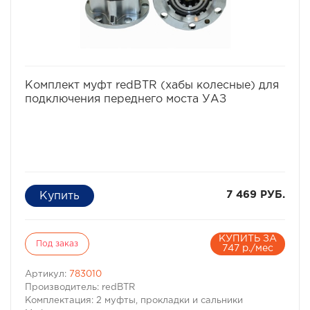
6
89,8
410
4410
избранное
сравнить
Комплект муфт redBTR (хабы колесные) для
подключения переднего моста УАЗ
7 469 РУБ.
КУПИТЬ ЗА
Под заказ
747 р./мес
Артикул:
783010
Производитель: redBTR
Комплектация: 2 муфты, прокладки и сальники