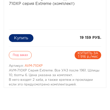
710XP серия Extreme (комплект)
19 159 РУБ.
КУПИТЬ ЗА
Под заказ
1 916 р./мес
Артикул:
AVM-710XP
AVM-710XP Серия Extreme. Все УАЗ после 1961. Шлицы
10, болты 6. Цена указана за комплект.
В него входят 2 хаба, а также крепеж и прокладки
если это предусмотрено комплектацией.
ГАЗ/УАЗ 69
УАЗ 469
УАЗ 452 и все автомобили УАЗ вагонной компоновка
УАЗ 3151хх
УАЗ 316хх