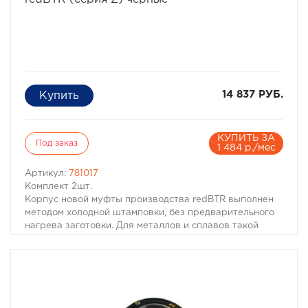
14 837 РУБ.
КУПИТЬ ЗА
Под заказ
1 484 р./мес
Артикул:
781017
Комплект 2шт.
Корпус новой муфты производства redBTR выполнен
методом холодной штамповки, без предварительного
нагрева заготовки. Для металлов и сплавов такой
процесс обработки давлением соответствует
условиям холодной пластической деформации,
сопровождающейся изменением физико-механических
свойств металла. Это позволило redBTR произвести
колесную муфту с наилучшими эксплуатационными
свойствами (повышенная прочность, высокая