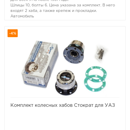
Шлицы 10, болты 6. Цена указана за комплект. В него
входят 2 хаба, а также крепеж и прокладки.
Автомобиль
Год
Шлицы
-4%
Болты
ЦПО (mm)
AVM
Service Kit
УАЗ
1961+
10
6
89,8
410
4410
избранное
сравнить
Комплект колесных хабов Стократ для УАЗ