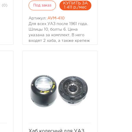
КУПИТЬ ЗА
(0)
Под заказ
1 411 р./мес
Артикул:
AVM-410
Для всех УАЗ после 1961 года.
Шлицы 10, болты 6. Цена
указана за комплект. В него
входят 2 хаба, а также крепеж
и прокладки.
Автомобиль
Год
Шлицы
Болты
-
ЦПО (mm)
ром
AVM
ет
Service Kit
УАЗ
е
1961+
10
6
аба
89,8
410
ть
4410
избранное
сравнить
Хаб колесный для УАЗ