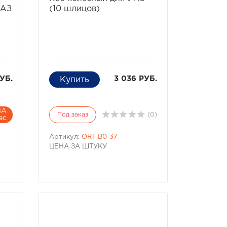
УАЗ
(10 шлицов)
УБ.
3 036 РУБ.
ЗА
Под заказ
(0)
ес
Артикул:
ORT-B0-37
ЦЕНА ЗА ШТУКУ