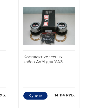
ть
избранное
сравнить
Комплект колесных
хабов AVM для УАЗ
УБ.
14 114 РУБ.