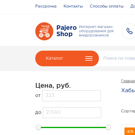
Рассрочка
Контакты
Способы оплаты
До
Pajero
Интернет-магазин
оборудования для
Shop
внедорожников
Каталог
Главна
Цена, руб.
Хабы
от
Сортир
до
-6%