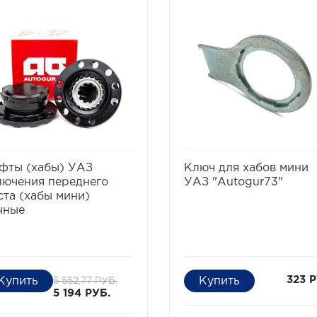
избранное
сравнить
избранное
сравни
фты (хабы) УАЗ
Ключ для хабов мини
лючения переднего
УАЗ "Autogur73"
ста (хабы мини)
чные
5 552,77 РУБ.
323 Р
5 194 РУБ.