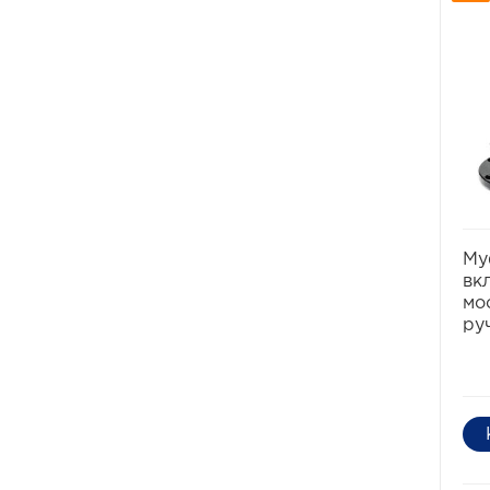
Му
вк
мо
ру