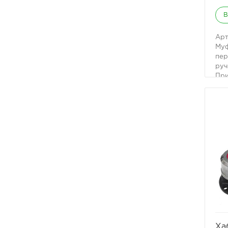
В
Арт
Муф
пер
руч
При
Муф
для
(по
к п
все
Хан
Пат
и в
спа
гиб
Уст
По 
муф
(тр
сил
Ха