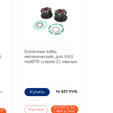
ть
избранное
сравнить
Колесные хабы,
,
механический, для УАЗ
redBTR (серия Z) черные
Б.
14 837 РУБ.
.
КУПИТЬ ЗА
Под заказ
ЗА
1 484 р./мес