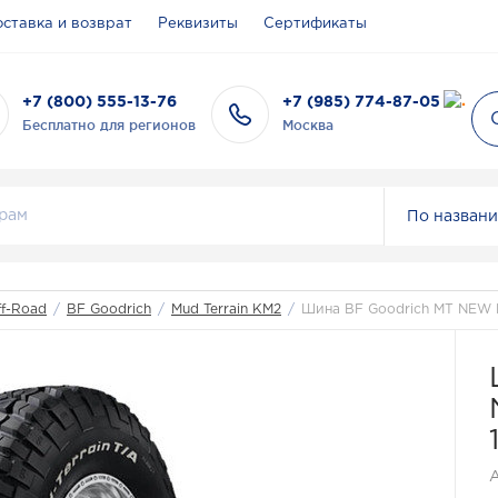
ставка и возврат
Реквизиты
Сертификаты
+7 (800) 555-13-76
+7 (985) 774-87-05
Бесплатно для регионов
Москва
По назван
ff-Road
/
BF Goodrich
/
Mud Terrain KM2
/
Шина BF Goodrich MT NEW L