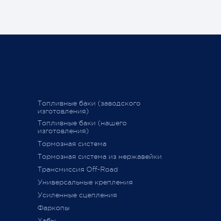
Компаний в новогодние и
праздничные дни:
Спасибо, чт
становитьс
График последних отправок
ться
"Деловыми линиями"
Ваш Pajero 
График последних отправок
25 февраля 
"Желдорэкспедицией"
вие
График последних отправок "ПЭК"
Топливные баки (заводского
изготовления)
15 декабря 2020
Топливные баки (нашего
изготовления)
Тормозная система
дств»
,
Тормозная система из нержавейки
сии
011 г.
Трансмиссия Off-Road
ется
Универсальные крепления
ного
Усиленные сцепления
Фаркопы
Хабы