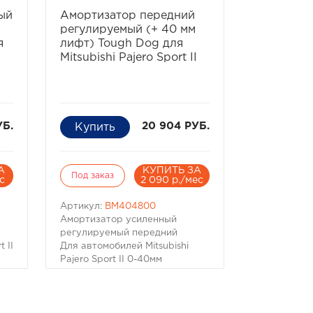
ь
избранное
сравнить
ый
Амортизатор передний
регулируемый (+ 40 мм
я
лифт) Tough Dog для
I
Mitsubishi Pajero Sport II
УБ.
20 904 РУБ.
А
КУПИТЬ ЗА
Под заказ
с
2 090 р./мес
Артикул:
BM404800
Амортизатор усиленный
регулируемый передний
 II
Для автомобилей Mitsubishi
Pajero Sport II 0-40мм
n
Производитель Tough Dog
Амортизатор усиленный
регулируемый передний
Для автомобилей Mitsubishi