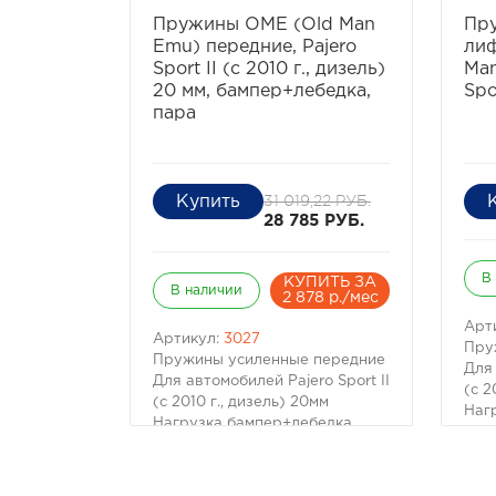
избранное
сравнить
Пружины OME (Old Man
Пру
Emu) передние, Pajero
лиф
Sport II (с 2010 г., дизель)
Man
20 мм, бампер+лебедка,
Spo
пара
31 019,22 РУБ.
28 785 РУБ.
В
КУПИТЬ ЗА
В наличии
2 878 р./мес
Арт
Артикул:
3027
Пру
Пружины усиленные передние
Для 
Для автомобилей Pajero Sport II
(с 2
(с 2010 г., дизель) 20мм
Наг
Нагрузка бампер+лебедка
Цена
Цена указана за пару (2шт.)
Про
Производитель OME (Old Man
Emu
Emu)