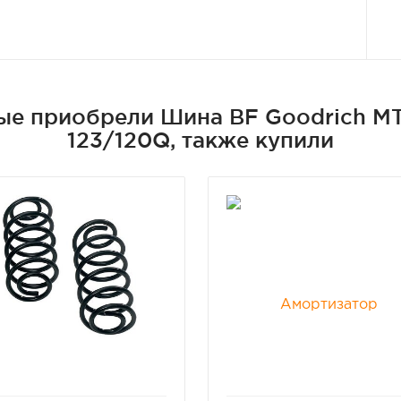
рые приобрели Шина BF Goodrich M
123/120Q, также купили