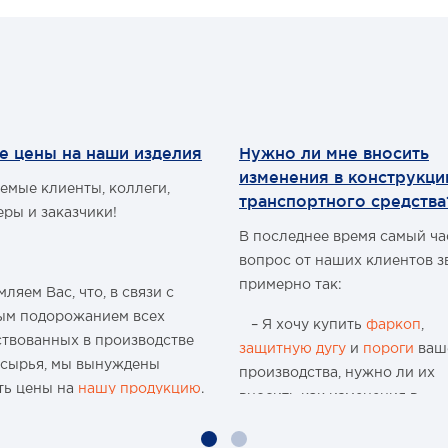
е цены на наши изделия
Нужно ли мне вносить
изменения в конструкц
емые клиенты, коллеги,
транспортного средства
еры и заказчики!
В последнее время самый ч
вопрос от наших клиентов з
примерно так:
ляем Вас, что, в связи с
ым подорожанием всех
– Я хочу купить
фаркоп
,
ствованных в производстве
защитную дугу
и
пороги
ваш
 сырья, мы вынуждены
производства, нужно ли их
ть цены на
нашу продукцию
.
вносить как изменения в
конструкцию транспортного
ю 15-и летнюю историю
средства и что мне будет, ес