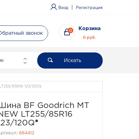
|
Вход
Регистрация
Корзина
0
Обратный звонок
0 руб.
Искать
ию
T255/85R16 123/120Q
Шина BF Goodrich MT
NEW LT255/85R16
123/120Q
*
Артикул:
684412