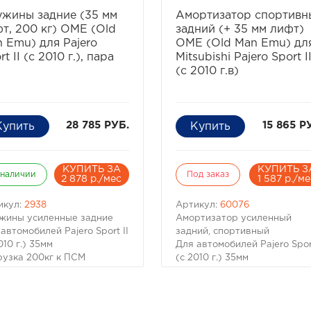
избранное
сравнить
избранное
сравнит
жины задние (35 мм
Амортизатор спортивн
т, 200 кг) OME (Old
задний (+ 35 мм лифт)
 Emu) для Pajero
OME (Old Man Emu) дл
rt II (с 2010 г.), пара
Mitsubishi Pajero Sport I
(с 2010 г.в)
28 785 РУБ.
15 865 Р
КУПИТЬ ЗА
КУПИТЬ З
 наличии
Под заказ
2 878 р./мес
1 587 р./ме
икул:
2938
Артикул:
60076
жины усиленные задние
Амортизатор усиленный
автомобилей Pajero Sport II
задний, спортивный
010 г.) 35мм
Для автомобилей Pajero Sport
рузка 200кг к ПСМ
(с 2010 г.) 35мм
 указана за пару (2шт.)
Производитель OME (Old Ma
изводитель OME (Old Man
Emu)
)