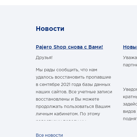
Новости
Pajero Shop снова с Вами!
Новы
Друзья!
Уважа
м Годом и
партн
Мы рады сообщить, что нам
удалось восстановить пропавшие
в сентябре 2021 года базы данных
Уведом
наших сайтов. Все учетные записи
здравить
кратн
восстановлены и Вы можете
овым Годом
задей
продолжать пользоваться Вашим
видов
личным кабинетом. По этому
подня
радостному поводу мы
ины,
дарим каждому нашему
За вс
Все новости
ных троп!
покупателю промокод со скидкой