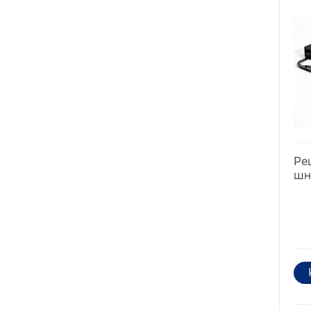
Ре
шн