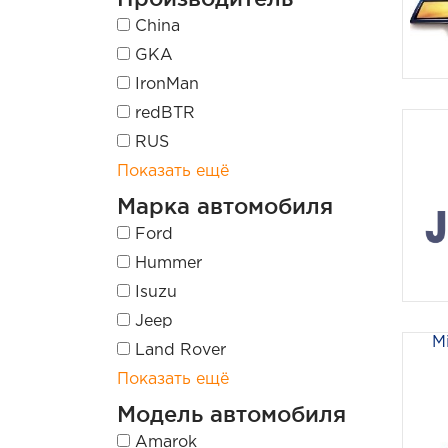
China
GKA
IronMan
redBTR
RUS
Показать ещё
Марка автомобиля
Ford
Hummer
Isuzu
Jeep
M
Land Rover
Показать ещё
Модель автомобиля
Amarok