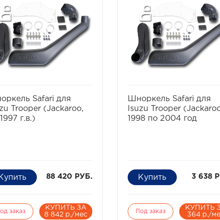
еденный на крышу
попадания воды.
духозаборник двигателя.
Помимо защиты от воды
необходим не только когда
шноркель необходим при
от Вашей машины
прогулках по песчаным
ружается под воду. Иногда
просторам и предназначен
гатель может нахлебаться
обеспечения постоянного
ы и на меньшей глубине,
притока чистого воздуха в
таточно поднять волну. А
двигатель автомобиля.
ме того не известно какие
Шноркель GKA существенн
 могут быть даже в самом
увеличит срок службы
избранное
сравнить
избранное
сравни
инном броде. В
воздушного фильтра за сч
оркель Safari для
Шноркель Safari для
ьшинстве случаев
забора воздуха с меньшим
zu Trooper (Jackaroo,
Isuzu Trooper (Jackaroo
адание воды в цилиндры
содержанием пыли, также 
1997 г.в.)
1998 по 2004 год
отающего двигателя -
обладает более высокой
ально. Вода, как известно,
производительностью неж
тличие от воздуха
штатный воздухозаборник,
жимаема, соответственно
использующий разогретый
тся шатуны, "поднимаются"
воздух подкапотного
овки моторов, ломаются
пространства.
88 420 РУБ.
3 638 
енвалы.
В отличие от других
производителей Шноркель
GKA сделан из сверхпрочн
армированного полиэтилен
КУПИТЬ ЗА
КУПИТЬ 
од заказ
Под заказ
8 842 р./мес
364 р./м
который убережет шнорке