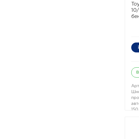
Toy
10
бе
В
Арт
Шно
про
авт
150
FE 
пра
Нас
обя