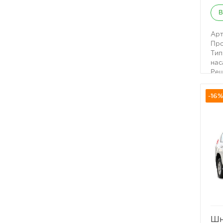
В
Арт
Про
Тип
нас
Реш
от 
Раз
-16%
Нер
Шн