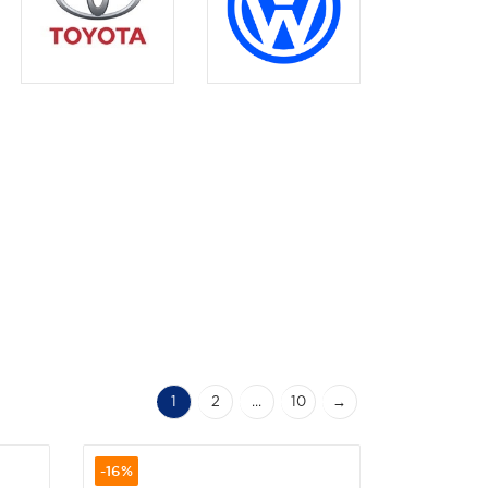
1
2
...
10
→
-16%