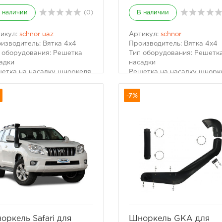
 наличии
(0)
В наличии
икул:
schnor uaz
Артикул:
schnor
изводитель: Вятка 4x4
Производитель: Вятка 4x4
 оборудования: Решетка
Тип оборудования: Решетк
адки
насадки
етка на насадку шноркеля
Решетка на насадку шнорк
TELAWEI: эмблема УАЗ
от TELAWEI: универсальна
меры: 145х105 мм
Размеры: 145х105 мм
-7%
жавейка: 1 мм
Нержавейка: 1 мм
избранное
сравнить
избранное
сравни
оркель Safari для
Шноркель GKA для