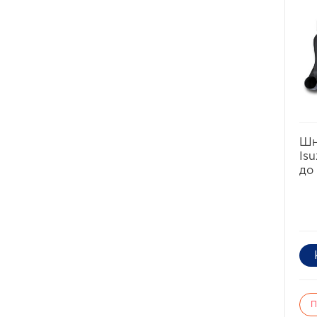
выв
воз
Он 
кап
пог
дви
вод
дос
кро
ямы
нев
Шн
бол
Isu
поп
до 
раб
фат
в о
нес
гну
гол
кол
П