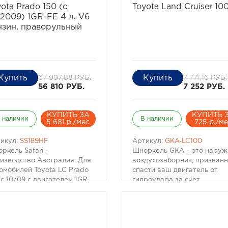
ota Prado 150 (с
Toyota Land Cruiser 10
/2009) 1GR-FE 4 л, V6
нзин, праворульный
67 997,88 РУБ.
7 771,16 РУБ.
56 810 РУБ.
7 252 РУБ.
КУПИТЬ ЗА
КУПИТЬ 
 наличии
В наличии
5 681 р./мес
725 р./м
икул:
SS189HF
Артикул:
GKA-LC100
ркель Safari -
Шноркель GKA – это нару
изводство Австралия. Для
воздухозаборник, призван
омобилей Toyota LC Prado
спасти ваш двигатель от
 c 10/09 с двигателем 1GR-
гидроудара за счет
4л, V6 бензин,
увеличения точки забора
ворульный
воздуха. Необходим для
тоящий вездеход
форсирования водных пре
зательно имеет
и защиты двигателя от