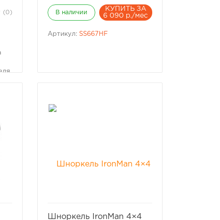
КУПИТЬ ЗА
(0)
В наличии
6 090 р./мес
Артикул:
SS667HF
а
еля
я
ть
избранное
сравнить
Шноркель IronМan 4×4