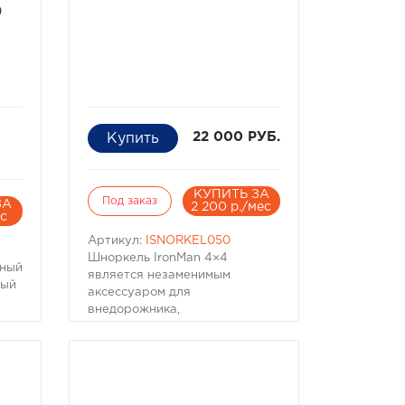
0
22 000 РУБ.
КУПИТЬ ЗА
Под заказ
ЗА
2 200 р./мес
ес
Артикул:
ISNORKEL050
Шноркель IronМan 4×4
жный
является незаменимым
ный
аксессуаром для
внедорожника,
пересекающего пустынную
местность или форсирующего
реку.
град
Шноркель IronМan 4×4
защищает воздухозаборник