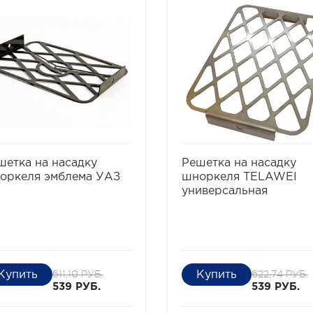
избранное
сравнить
избранное
сравни
шетка на насадку
Решетка на насадку
оркеля эмблема УАЗ
шноркеля TELAWEI
универсальная
611,10 РУБ.
622,74 РУБ.
539 РУБ.
539 РУБ.