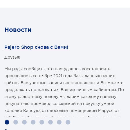
баке при поворотах, топливозаборник расположен в
"стакане", для того чтобы избежать перерывов подачи
топлива, в момент крена автомобиля.Бак подходит для
короткобазной версии (3 дверей) для всех
автомобилей Mitsubishi Pajero IV с бензиновым или
Новости
дизельным моторами.
Бак изготовлен из нержавеющей стали толщиной 2 мм.
Объем топливного бака на Mitsubishi Pajero IV (взамен
Pajero Shop снова с Вами!
штатного) - 80 литров.
Получить дополнительную консультацию можно по
Друзья!
телефонам:
8-495-774-87-05
8-495-774-87-05
Мы рады сообщить, что нам удалось восстановить
пропавшие в сентябре 2021 года базы данных наших
сайтов. Все учетные записи восстановлены и Вы можете
продолжать пользоваться Вашим личным кабинетом. По
этому радостному поводу мы дарим каждому нашему
покупателю промокод со скидкой на покупку умной
колонки Капсула с голосовым помощником Маруся от
VK. Он отобразится в Вашем личном кабинете на сайте
магазина Pajero Shop 14 февраля.