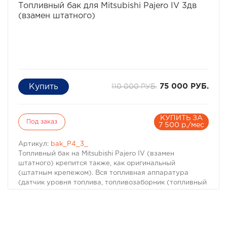
8-495-774-87-05
Топливный бак для Mitsubishi Pajero IV 3дв
(взамен штатного)
110 000 РУБ.
75 000 РУБ.
КУПИТЬ ЗА
Под заказ
7 500 р./мес
Артикул:
bak_P4_3_
Топливный бак на Mitsubishi Pajero IV (взамен
штатного) крепится также, как оригинальный
(штатным крепежом). Вся топливная аппаратура
(датчик уровня топлива, топливозаборник (топливный
насос), топливные клапана) переставляется с
оригинального бака. Внутри топливного бака
расположены перегородки, которые нужны для
уменьшения приливно-отливных явлений в топливном