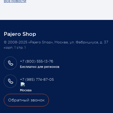
Все новости
Также 1 марта 2022 года мы разыграем одну умную
колонку среди наших покупателей, оплативших свой
заказ в феврале этого года.
Pajero Shop
Всегда Ваш, Pajero Shop
© 2008-2025 «Pajero Shop», Москва, ул. Фабрициуса, д. 37
3 февраля 2022
корп. 1 стр. 1
+7 (800) 555-13-76
Бесплатно для регионов
+7 (985) 774-87-05
Москва
Обратный звонок