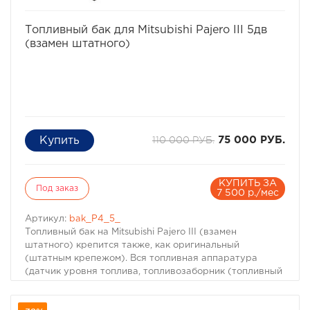
конфигурации бака объем может меняться на 5-7% в
любую сторону).
избранное
сравнить
Получить дополнительную консультацию можно по
Топливный бак для Mitsubishi Pajero III 5дв
телефонам:
(взамен штатного)
8-495-774-87-05
8-495-774-87-05
110 000 РУБ.
75 000 РУБ.
КУПИТЬ ЗА
Под заказ
7 500 р./мес
Артикул:
bak_P4_5_
Топливный бак на Mitsubishi Pajero III (взамен
штатного) крепится также, как оригинальный
(штатным крепежом). Вся топливная аппаратура
(датчик уровня топлива, топливозаборник (топливный
насос), топливные клапана) переставляется с
оригинального бака. Внутри топливного бака