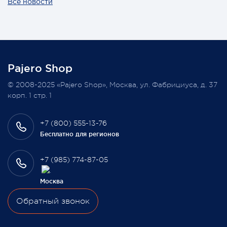
Все новости
Также 1 марта 2022 года мы разыграем одну умную
колонку среди наших покупателей, оплативших свой
заказ в феврале этого года.
Pajero Shop
Всегда Ваш, Pajero Shop
© 2008-2025 «Pajero Shop», Москва, ул. Фабрициуса, д. 37
3 февраля 2022
корп. 1 стр. 1
+7 (800) 555-13-76
Бесплатно для регионов
+7 (985) 774-87-05
Москва
Обратный звонок