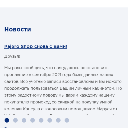
баке при поворотах, топливозаборник расположен в
"стакане", для того чтобы избежать перерывов подачи
топлива, в момент крена автомобиля. Бак подходит для
короткобазной версии (3 дверей) автомобилей
Mitsubishi Pajero III с бензиновым или дизельным
Новости
моторами.
Бак изготовлен из нержавеющей стали толщиной 2 мм.
Объем - 80 л.
Pajero Shop снова с Вами!
Получить дополнительную консультацию можно по
телефонам:
Друзья!
8-495-774-87-05
8-495-774-87-05
Мы рады сообщить, что нам удалось восстановить
пропавшие в сентябре 2021 года базы данных наших
сайтов. Все учетные записи восстановлены и Вы можете
продолжать пользоваться Вашим личным кабинетом. По
этому радостному поводу мы дарим каждому нашему
покупателю промокод со скидкой на покупку умной
колонки Капсула с голосовым помощником Маруся от
VK. Он отобразится в Вашем личном кабинете на сайте
магазина Pajero Shop 14 февраля.