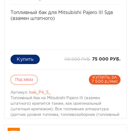
конфигурации бака объем может меняться на 5-7% в
любую сторону).
избранное
сравнить
Получить дополнительную консультацию можно по
Топливный бак для Mitsubishi Pajero III 5дв
телефонам:
(взамен штатного)
8-495-774-87-05
8-495-774-87-05
110 000 РУБ.
75 000 РУБ.
КУПИТЬ ЗА
Под заказ
7 500 р./мес
Артикул:
bak_P4_5_
Топливный бак на Mitsubishi Pajero III (взамен
штатного) крепится также, как оригинальный
(штатным крепежом). Вся топливная аппаратура
(датчик уровня топлива, топливозаборник (топливный
насос), топливные клапана) переставляется с
оригинального бака. Внутри топливного бака