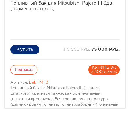
8-495-774-87-05
Топливный бак для Mitsubishi Pajero III 3дв
8-495-774-87-05
(взамен штатного)
110 000 РУБ.
75 000 РУБ.
КУПИТЬ ЗА
Под заказ
7 500 р./мес
Артикул:
bak_P4_3_
Топливный бак на Mitsubishi Pajero III (взамен
штатного) крепится также, как оригинальный
(штатным крепежом). Вся топливная аппаратура
(датчик уровня топлива, топливозаборник (топливный
насос), топливные клапана) переставляется с
оригинального бака. Внутри топливного бака
расположены перегородки, которые нужны для
уменьшения приливно-отливных явлений в топливном