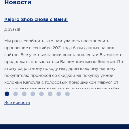
Новости
Pajero Shop снова с Вами!
Друзья!
Мы рады сообщить, что нам удалось восстановить
пропавшие в сентябре 2021 года базы данных наших
сайтов. Все учетные записи восстановлены и Вы можете
продолжать пользоваться Вашим личным кабинетом. По
этому радостному поводу мы дарим каждому нашему
покупателю промокод со скидкой на покупку умной
колонки Капсула с голосовым помощником Маруся от
VK. Он отобразится в Вашем личном кабинете на сайте
магазина Pajero Shop 14 февраля.
Все новости
Также 1 марта 2022 года мы разыграем одну умную
колонку среди наших покупателей, оплативших свой
заказ в феврале этого года.