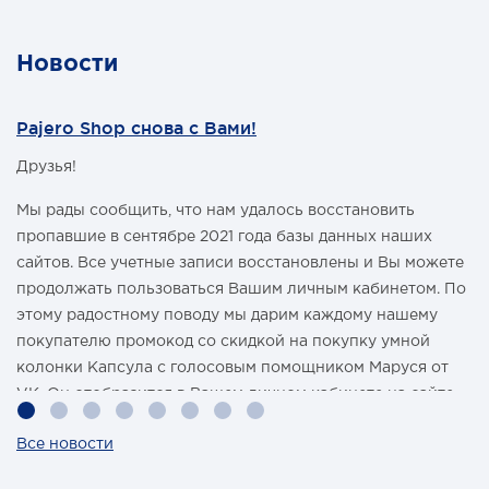
автомобиля, перед фильтром тонкой очистки.
Внимание! Во избежание разряда аккумулятора не
оставлять подогреватель включенным длительное
время при неработающем двигателе.
Новости
Pajero Shop снова с Вами!
Друзья!
Мы рады сообщить, что нам удалось восстановить
пропавшие в сентябре 2021 года базы данных наших
сайтов. Все учетные записи восстановлены и Вы можете
продолжать пользоваться Вашим личным кабинетом. По
этому радостному поводу мы дарим каждому нашему
покупателю промокод со скидкой на покупку умной
колонки Капсула с голосовым помощником Маруся от
VK. Он отобразится в Вашем личном кабинете на сайте
магазина Pajero Shop 14 февраля.
Все новости