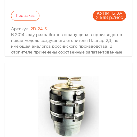
КУПИТЬ ЗА
Под заказ
2 568 р./мес
Артикул:
2D-24-S
В 2014 году разработана и запущена в производство
новая модель воздушного отопителя Планар 2Д, не
имеющая аналогов российского производства. В
отопителе применены собственные запатентованные
разработки камеры сгорания, новые технологии
управления запуском и свеча накаливания японского
производства.
В 2014 году разработана и запущена в производство
новая модель воздушного отопителя Планар 2Д, не
имеющая аналогов российского производства. В
отопителе применены собственные запатентованные
разработки камеры сгорания, новые технологии
управления запуском и свеча накаливания японского
производства. По габаритным размерам Планар 2
сопоставим с отопителями импортного производства,
также подходит по штатным местам крепления для
замены отопителей других марок, в случае их
дорогостоящего ремонта. Планар 2 выпускается в