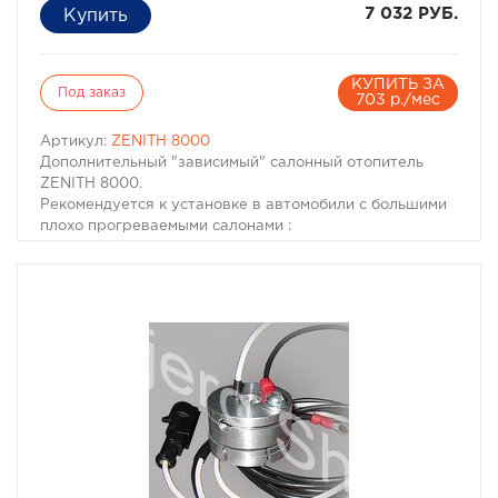
7 032 РУБ.
КУПИТЬ ЗА
Под заказ
703 р./мес
Артикул:
ZENITH 8000
Дополнительный "зависимый" салонный отопитель
ZENITH 8000.
Рекомендуется к установке в автомобили с большими
плохо прогреваемыми салонами :
- Микроавтобусы
- Автобусы
- Фургоны
- Автомобили УАЗ (особенно УАЗ-Буханка)
- Автомобили Land Rover Defender
- Строительно-дорожная техника
- Сельхозтехника
- Техника специального назначения
- и т.д.
Для лучшей эффективности работы мы рекомендуем
устанавливать в паре с этим отопителем
дополнительную электропомпу Eberspacher или аналог