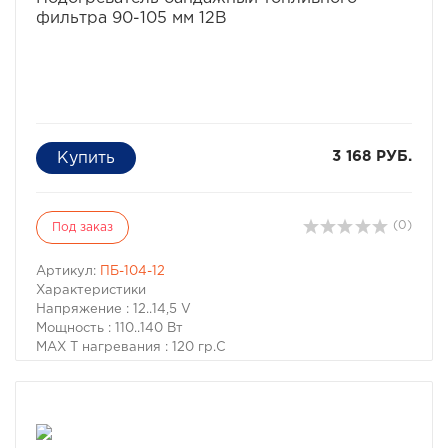
нагревателя и боковой поверхности фильтра
фильтра 90-105 мм 12В
обусловливает быстрый нагрев и минимальную
нагрузку на аккумуляторную батарею.
3 168 РУБ.
(0)
Под заказ
Артикул:
ПБ-104-12
Характеристики
Напряжение : 12..14,5 V
Мощность : 110..140 Вт
MAX Т нагревания : 120 гр.С
Диам.фильтра : 95..105 мм
Ширина ленты : 81 мм
Кнопка : ДА
Таймер запуска : НЕТ
Обеспечивает проходимость фильтрующего элемента