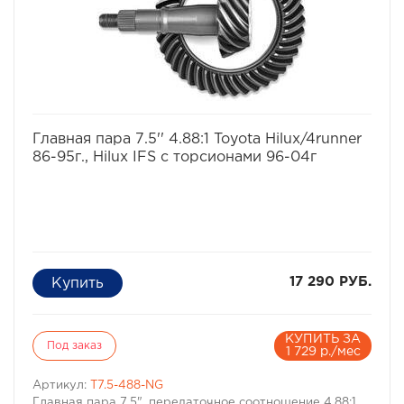
избранное
сравнить
Главная пара 7.5'' 4.88:1 Toyota Hilux/4runner
86-95г., Hilux IFS с торсионами 96-04г
17 290 РУБ.
КУПИТЬ ЗА
Под заказ
1 729 р./мес
Артикул:
T7.5-488-NG
Главная пара 7.5", передаточное соотношение 4.88:1