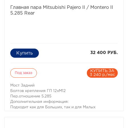
избранное
сравнить
Главная пара Mitsubishi Pajero II / Montero II
5.285 Rear
32 400 РУБ.
КУПИТЬ ЗА
Под заказ
3 240 р./мес
Мост Задний
Болтов крепления ГП 12хМ12
Пер.отношение 5.285
Дополнительная информация:
Подходит как для Больших, так и для Малых
редукторов с полуосями на 25 и 28 шлицев.