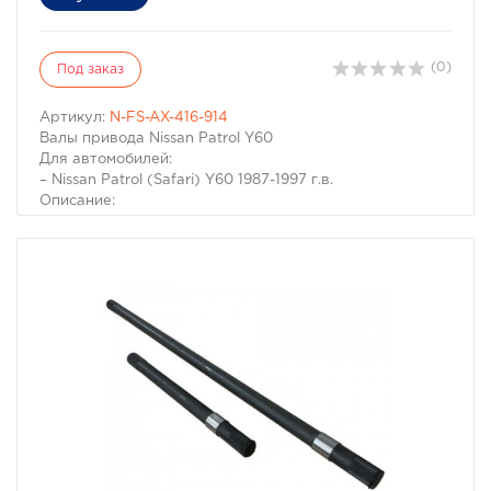
(0)
Под заказ
Артикул:
N-FS-AX-416-914
Валы привода Nissan Patrol Y60
Для автомобилей:
– Nissan Patrol (Safari) Y60 1987-1997 г.в.
Описание:
С установкой больших колес в несколько раз
увеличивается нагрузка на всю трансмиссию. Эти
привода созданы для высоких и очень высоких
нагрузок, которые испытывает трансмиссия
автомобиля при прохождении сложного и
экстремального внедорожья.
Вал привода Nissan Patrol изготовлен из
хромолибденовой стали и покрыты защитным
фосфатным покрытием.
Привода Nissan Patrol подвергаются термообработке и
значительно прочнее стандартных.
Не требует доработок, готов к установке. Посадочные
места приводов под ШРУСы отшлифованы. Изделие не