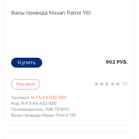
требует доработок при установке.
Взаимозаменяемость с заводской конструкцией.
избранное
сравнить
Усиленные валы («палки») передних приводов Nissan
Валы привода Nissan Patrol Y61
Patrol полностью взаимозаменяемы с заводскими.
Комплектация:
Валы привода Nissan Patrol Y60 (27-31 шлицев)
Кольцо стопорное D28х2,0 DIN 7993 B – 2 шт.
Вал привода Nissan 914 мм – 1 шт.
Вал привода Nissan 416 мм – 1 шт.
902 РУБ.
(0)
Под заказ
Артикул:
N-FS-AX-432-930
Код: N-FS-AX-432-930
Производитель: ИЖ-ТЕХНО
Валы привода Nissan Patrol Y61