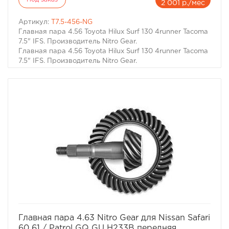
2 001 р./мес
Артикул:
T7.5-456-NG
Главная пара 4.56 Toyota Hilux Surf 130 4runner Tacoma
7.5" IFS. Производитель Nitro Gear.
Главная пара 4.56 Toyota Hilux Surf 130 4runner Tacoma
7.5" IFS. Производитель Nitro Gear.
Toyota Hilux Pickup 7-1/2 7.5" 4.56 Ring & Pinion Nitro
Gear
Дифференциал: Toyota 7.5"
Передаточное число ГП: 4.56
Кол-во зубьев: 41-9
Кол-во шлицов на ведущей шестерне: 23
Кол-во болтов ГП: 10
Для автомобилей:
1979-1995 Toyota 2wd Hilux Pickup Rear
1986-1995 Toyota 4wd 4x4 Hilux Pickup IFS Front
1986-1995 Toyota 4Runner 4wd 4x4 IFS Front
1995-1/2-2004 Toyota Tacoma 2wd Rear (Non Prerunner)
1993-1998 Toyota T100 4wd 4x4 IFS Front
Toyota Supra Rear (Non Turbo)
избранное
сравнить
Главная пара 4.63 Nitro Gear для Nissan Safari
60 61 / Patrol GQ GU H233B передняя