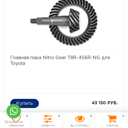
2010-2012 Lexus GX460
2009-2012 Land Cruiser Prado 150 with or without E-
Locker
Дифференциал: Toyota 8.2" Standard Rotation
Передаточное число ГП: 4.56
Кол-во зубьев: 41-9
Кол-во шлицов ведущей шестерни: 29
Кол-во болтов ГП: 12
избранное
сравнить
Главная пара Nitro Gear T8R-456R-NG для
Toyota
43 150 РУБ.
0
0
0
0
КУПИТЬ ЗА
Под заказ
4 315 р./мес
избранное
сравнить
вы смотрели
корзина