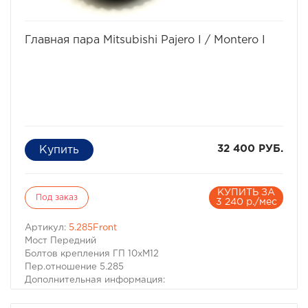
избранное
сравнить
Главная пара Mitsubishi Pajero I / Montero I
32 400 РУБ.
КУПИТЬ ЗА
Под заказ
3 240 р./мес
Артикул:
5.285Front
Мост Передний
Болтов крепления ГП 10хМ12
Пер.отношение 5.285
Дополнительная информация:
Подходит как для Больших, так и для Малых
редукторов с полуосями на 25 и 28 шлицев.