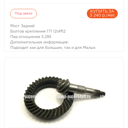
КУПИТЬ ЗА
Под заказ
3 240 р./мес
Мост Задний
Болтов крепления ГП 12хМ12
Пер.отношение 5.285
Дополнительная информация:
Подходит как для Больших, так и для Малых
редукторов с полуосями на 25 и 28 шлицев.