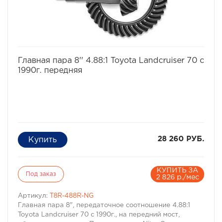
избранное
сравнить
Главная пара 8'' 4.88:1 Toyota Landcruiser 70 c
1990г. передняя
28 260 РУБ.
КУПИТЬ ЗА
Под заказ
2 826 р./мес
Артикул:
T8R-488R-NG
Главная пара 8", передаточное соотношение 4.88:1
Toyota Landcruiser 70 c 1990г., на передний мост,