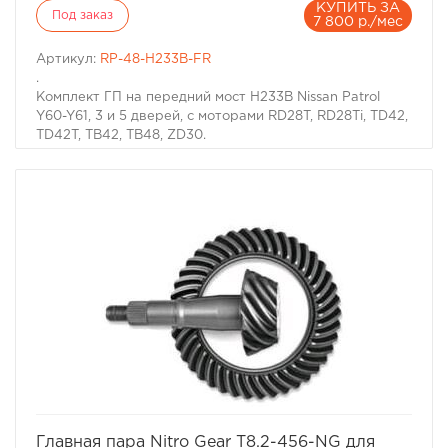
КУПИТЬ ЗА
Под заказ
7 800 р./мес
Артикул:
RP-48-H233B-FR
.
Комплект ГП на передний мост Н233В Nissan Patrol
Y60-Y61, 3 и 5 дверей, с моторами RD28T, RD28Ti, TD42,
TD42T, TB42, TB48, ZD30.
Мост : Передний
Шлицы полуоси : 31 шт
Диаметр полуоси : 32 мм
Болтов крепления ГП : 9 х М12
Передаточное отношение : 4.875
Рекомендуется при установке 35" колес и более.
избранное
сравнить
Главная пара Nitro Gear T8.2-456-NG для