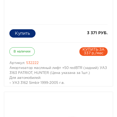
3 371 РУБ.
КУПИТЬ ЗА
В наличии
337 р./мес
Артикул:
532222
Амортизатор масляный лифт +50 redBTR (задний) УАЗ
3163 PATRIOT, HUNTER (Цена указана за 1шт.)
Для автомобилей:
– УАЗ 3162 Simbir 1999-2005 г.в.
– УАЗ Patriot 2005-2014 г.в.
– УАЗ Patriot Pickup 2008-2014 г.в.
– УАЗ Patriot Pickup NEW 2015- г.в.
– УАЗ Patriot NEW 2015-2018 г.в.