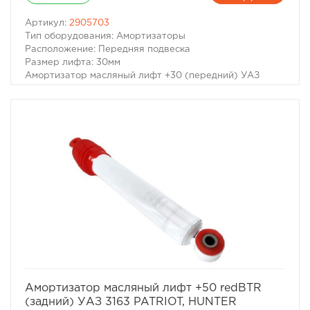
Артикул:
2905703
Тип оборудования: Амортизаторы
Расположение: Передняя подвеска
Размер лифта: 30мм
Амортизатор масляный лифт +30 (передний) УАЗ
Хантер (серия Trophy) (315195-2915006) цена указана
за 1шт.
Для автомобилей:
– УАЗ Hunter 2003- г.в.
– УАЗ 3160 1999-2002 г.в.
– УАЗ 3159 Барс 1999-2005 г.в.
избранное
сравнить
Амортизатор масляный лифт +50 redBTR
(задний) УАЗ 3163 PATRIOT, HUNTER