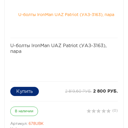
избранное
сравнить
U-болты IronMan UAZ Patriot (УАЗ-3163),
пара
2 819,60 РУБ.
2 800 РУБ.
(0)
В наличии
Артикул:
678UBK