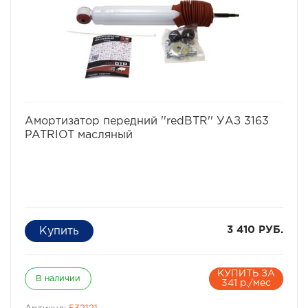
избранное
сравнить
Амортизатор передний ''redBTR'' УАЗ 3163
PATRIOT масляный
3 410 РУБ.
КУПИТЬ ЗА
В наличии
341 р./мес