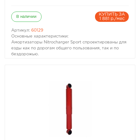
КУПИТЬ ЗА
В наличии
1 881 р./мес
Артикул:
60129
Основные характеристики:
Амортизаторы Nitrocharger Sport спроектированы для
езды как по дорогам общего пользования, так и по
бездорожью.
Надежность Nitrocharger Sport подтверждена
многочисленными тестами как в лабораторных
условиях, так и в процессе эксплуатации.
Амортизаторы Nitrocharger Sport сами подстраиваются
под дорожное покрытие.
Амортизаторы Nitrocharger Sport полностью
настроены под ваш автомобиль и протестированы.
Работа всех клапанов проверяется лучшими
инженерами в Австралии.
Амортизаторы Nitrocharger Sport улучшают работу
подвески как на больших, так и на малых скоростях.
Амортизаторы Nitrocharger Sport полностью
совместимы со всей подвеской ARB - пружинами,
втулками. Амортизаторы Nitrocharger Sport