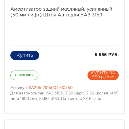
распространяются через сеть розничных продавцов и
избранное
сравнить
через сеть дистрибьюторов компании ARBпо всему
Амортизатор задний масляный, усиленный
миру.
(50 мм лифт) Шток Авто для УАЗ 3159
Гарантия на амортизаторы 1 год или 20,000 км.
Сделано в Австралии.
5 586 РУБ.
КУПИТЬ ЗА
В наличии
559 р./мес
Артикул:
SA205-2915004-00750
Для автомобилей УАЗ 3153, 3159 Барс, 3162 (колея 1445
мм и 1600 мм), 2360, 3163, Патриот, UAZ Pickup