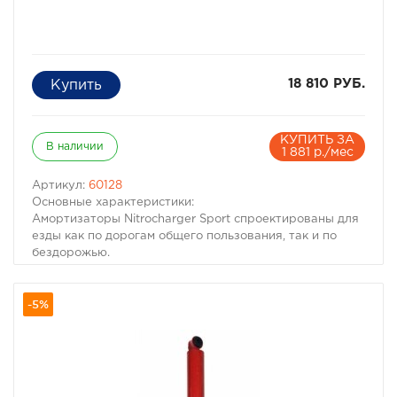
18 810 РУБ.
КУПИТЬ ЗА
В наличии
1 881 р./мес
Артикул:
60128
Основные характеристики:
Амортизаторы Nitrocharger Sport спроектированы для
езды как по дорогам общего пользования, так и по
бездорожью.
Надежность Nitrocharger Sport подтверждена
многочисленными тестами как в лабораторных
-5%
условиях, так и в процессе эксплуатации.
Амортизаторы Nitrocharger Sport сами подстраиваются
под дорожное покрытие.
Амортизаторы Nitrocharger Sport полностью
настроены под ваш автомобиль и протестированы.
Работа всех клапанов проверяется лучшими