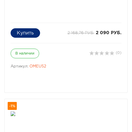
2 168,76 РУБ.
2 090 РУБ.
(0)
В наличии
Артикул:
OMEU52
-1%