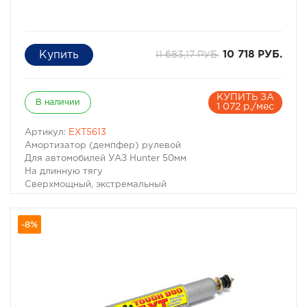
11 683,17 РУБ.
10 718 РУБ.
КУПИТЬ ЗА
В наличии
1 072 р./мес
Артикул:
EXT5613
Амортизатор (демпфер) рулевой
Для автомобилей УАЗ Hunter 50мм
На длинную тягу
Сверхмощный, экстремальный
Производитель Tough Dog
-8%