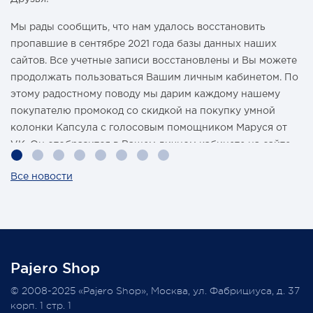
Мы рады сообщить, что нам удалось восстановить
пропавшие в сентябре 2021 года базы данных наших
сайтов. Все учетные записи восстановлены и Вы можете
продолжать пользоваться Вашим личным кабинетом. По
этому радостному поводу мы дарим каждому нашему
покупателю промокод со скидкой на покупку умной
колонки Капсула с голосовым помощником Маруся от
VK. Он отобразится в Вашем личном кабинете на сайте
магазина Pajero Shop 14 февраля.
Все новости
Также 1 марта 2022 года мы разыграем одну умную
колонку среди наших покупателей, оплативших свой
заказ в феврале этого года.
Pajero Shop
Всегда Ваш, Pajero Shop
© 2008-2025 «Pajero Shop», Москва, ул. Фабрициуса, д. 37
3 февраля 2022
корп. 1 стр. 1