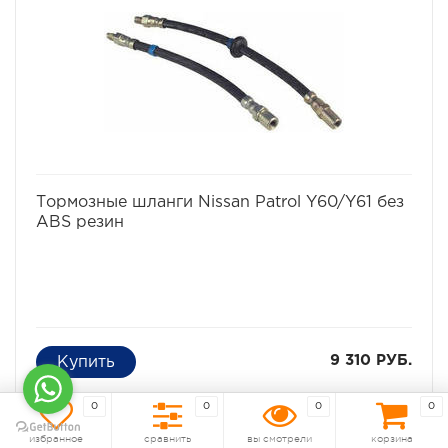
избранное
сравнить
Тормозные шланги Nissan Patrol Y60/Y61 без
ABS резин
9 310 РУБ.
0
0
0
0
КУПИТЬ ЗА
Под заказ
931 р./мес
избранное
сравнить
вы смотрели
корзина