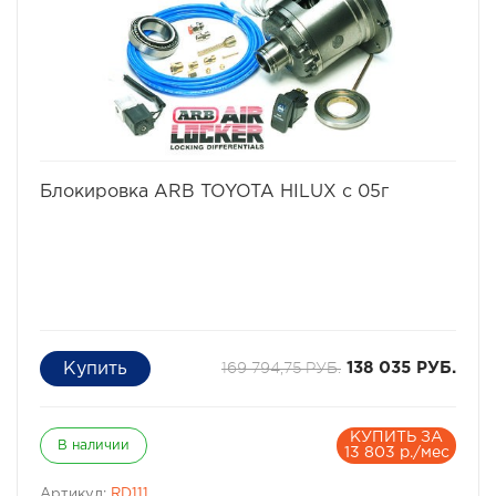
избранное
сравнить
Блокировка ARB TOYOTA HILUX с 05г
169 794,75 РУБ.
138 035 РУБ.
КУПИТЬ ЗА
В наличии
13 803 р./мес
Артикул:
RD111