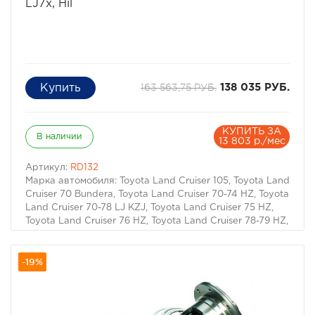
LJ7x, Hil
163 563,75 РУБ.
138 035 РУБ.
КУПИТЬ ЗА
В наличии
13 803 р./мес
Артикул:
RD132
Марка автомобиля: Toyota Land Cruiser 105, Toyota Land
Cruiser 70 Bundera, Toyota Land Cruiser 70-74 HZ, Toyota
Land Cruiser 70-78 LJ KZJ, Toyota Land Cruiser 75 HZ,
Toyota Land Cruiser 76 HZ, Toyota Land Cruiser 78-79 HZ,
Toyota Land Cruiser 80, Toyota Land Cruiser Prado 120,
Toyota Land Cruiser Prado 150, Toyota Land Cruiser
-19%
Prado 90