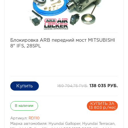
конструкциях.
В Air Locker огромный крутящий момент удерживается
шестернями в процессе движения. И это значит, что
требования к стойкости материалам к повреждениям
невероятно высоки.
избранное
сравнить
Блокировка ARB передний мост MITSUBISHI
8" IFS, 28SPL
169 794,75 РУБ.
138 035 РУБ.
КУПИТЬ ЗА
В наличии
13 803 р./мес
Артикул:
RD110
Марка автомобиля: Hyundai Galloper, Hyundai Terracan,