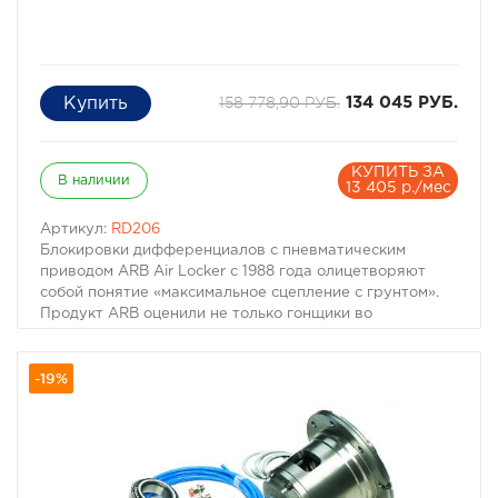
158 778,90 РУБ.
134 045 РУБ.
КУПИТЬ ЗА
В наличии
13 405 р./мес
Артикул:
RD206
Блокировки дифференциалов с пневматическим
приводом ARB Air Locker с 1988 года олицетворяют
собой понятие «максимальное сцепление с грунтом».
Продукт ARB оценили не только гонщики во
внедорожных соревнованиях, но и множество частных
и государственных организаций, которым требуется
-19%
эффективно передвигаться по бездорожью.
Кованые шестерни, разработанные в расчете на еще
более высокие нагрузки позволили увеличить порог
возможных нагрузок на Air Locker. Такие шестерни
можно встретить в наиболее требовательных к
нагрузкам индустриальных и коммерческих