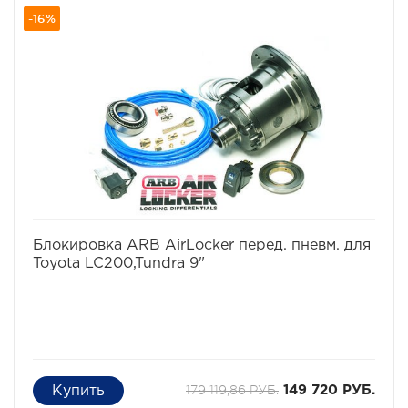
-16%
избранное
сравнить
Блокировка ARB AirLocker перед. пневм. для
Toyota LC200,Tundra 9"
179 119,86 РУБ.
149 720 РУБ.