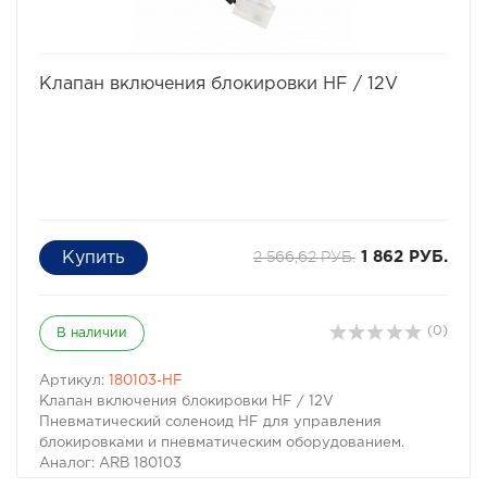
Outlander XL, Outlander III, ASX
Citroen
C-Crosser
избранное
сравнить
Peugeot
Клапан включения блокировки HF / 12V
4007
2 566,62 РУБ.
1 862 РУБ.
(0)
В наличии
Артикул:
180103-HF
Клапан включения блокировки HF / 12V
Пневматический соленоид HF для управления
блокировками и пневматическим оборудованием.
Аналог: ARB 180103