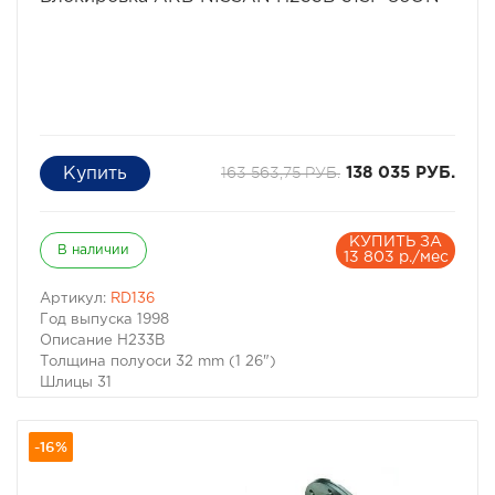
163 563,75 РУБ.
138 035 РУБ.
КУПИТЬ ЗА
В наличии
13 803 р./мес
Артикул:
RD136
Год выпуска 1998
Описание H233B
Толщина полуоси 32 mm (1 26")
Шлицы 31
Передаточное число All
Тип пневматическая
-16%
Количество 1 шт.
Тип товара блокировка дифференциала
Высота коробки 280 мм.