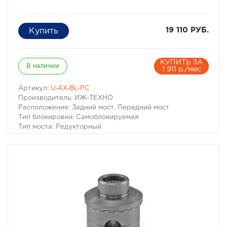
19 110 РУБ.
КУПИТЬ ЗА
В наличии
1 911 р./мес
Артикул:
U-AX-BL-PC
Производитель: ИЖ-ТЕХНО
Расположение: Задний мост, Передний мост
Тип блокировки: Самоблокируемая
Тип моста: Редукторный
Автоматическая 100% блокировка Блокка (с осью
сателлитов) для УАЗ в военные и редукторные мосты.
Аналог блокировок Lokka, Lockright.
Блокировка дифференциала Блокка для УАЗ по своей
конструкции относится к типу Локка (Локрайт).
Семейство блокировок данного типа хорошо известно
во всем мире благодаря доступной цене, простоте и
надежности срабатывания.
Блокка — это отличное решение для улучшения
внедорожных характеристик вашего автомобиля.