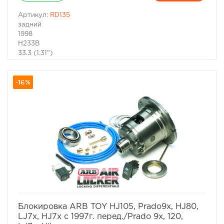
Артикул:
RD135
задний
1998
H233B
33.3 (1.31")
33
All
-16%
пневматическая
1 шт.
блокировка дифференциала
280 мм.
270 мм.
270 мм.
13 кг.
100 %
ARB
Австралия
избранное
сравнить
Блокировка ARB TOY HJ105, Prado9x, HJ80,
LJ7х, HJ7x c 1997г. перед./Prado 9x, 120,