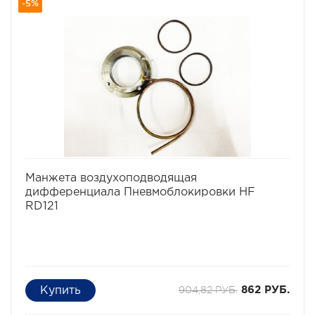
-5%
избранное
сравнить
Манжета воздухоподводящая
дифференциала Пневмоблокировки HF
RD121
904,82 РУБ.
862 РУБ.