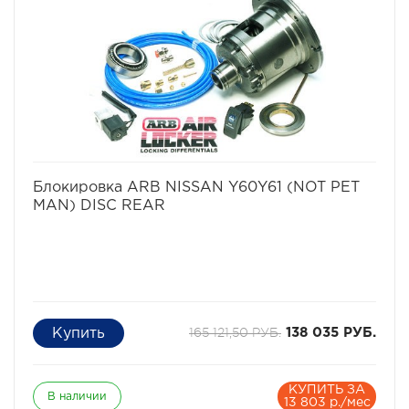
Ширина коробки 270 мм.
Длина коробки 270 мм.
Вес брутто 13 кг.
Коэффициент блокирования 100 %
Производитель ARB
Страна производства Австралия
избранное
сравнить
Блокировка ARB NISSAN Y60Y61 (NOT PET
MAN) DISC REAR
165 121,50 РУБ.
138 035 РУБ.
КУПИТЬ ЗА
В наличии
13 803 р./мес