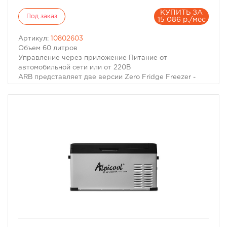
КУПИТЬ ЗА
Под заказ
15 086 р./мес
Артикул:
10802603
Объем 60 литров
Управление через приложение Питание от
автомобильной сети или от 220В
ARB представляет две версии Zero Fridge Freezer -
объемом 69л с одинарной крышкой и объемом 96л с
двумя полностью отдельными камерами. Zero Fridge
Freezer может быть установлен в вашей машине,
кемпере или трейлере в любом удобном месте.
Благодаря двум входам питания с разных сторон и
крышкам, которые можно перемонтировать на любую
сторону. Не забывайте и об использовании Zero Fridge
Freezer в помещениях, гаражах и мастерских -
холодильник имеет отдельное питание и на 220В. Ну, и
на последок, наш холодильник, как это ни странно,
сможет заряжать ваш телефон - в холодильник
встроен USB коннектор с 5В питанием.
Всё, что вам может потребоваться от холодильника в
путешествии - уже есть в Zero Fridge Freezer от ARB.
избранное
сравнить