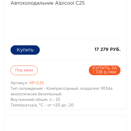
Автохолодильник Alpicool C25
17 279 РУБ.
КУПИТЬ ЗА
Под заказ
1 728 р./мес
Артикул:
AP-C25
Тип охлаждения - Компрессорный, хладагент R134a
экологически безопасный
Внутренний объем, л - 25
Температура, °C - от +20 до -20
Тип установки - Переносной
Количество камер, шт. - 1
Внутреннее освещение - Да
Угол наклона компрессора - 30°