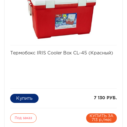
принципу термоса.
Стенки термоконтейнеров сделаны из толстого
пластика стойкого ударам.
Между стенками залита специальная пена, толщина
слоя от 2 до 5 см, за счет нее и сохраняется
температура внутри контейнера.
Контейнеры легко моются под водой.
IRIS OHYAMA Япония.
избранное
сравнить
Термобокс IRIS Cooler Box CL-45 (Красный)
7 130 РУБ.
КУПИТЬ ЗА
Под заказ
713 р./мес