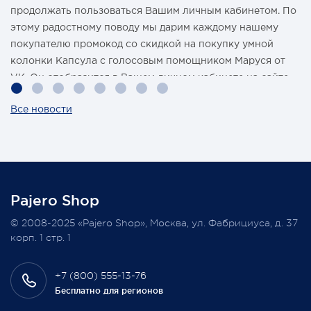
продолжать пользоваться Вашим личным кабинетом. По
этому радостному поводу мы дарим каждому нашему
покупателю промокод со скидкой на покупку умной
колонки Капсула с голосовым помощником Маруся от
VK. Он отобразится в Вашем личном кабинете на сайте
магазина Pajero Shop 14 февраля.
Все новости
Также 1 марта 2022 года мы разыграем одну умную
колонку среди наших покупателей, оплативших свой
заказ в феврале этого года.
Pajero Shop
Всегда Ваш, Pajero Shop
© 2008-2025 «Pajero Shop», Москва, ул. Фабрициуса, д. 37
3 февраля 2022
корп. 1 стр. 1
+7 (800) 555-13-76
Бесплатно для регионов