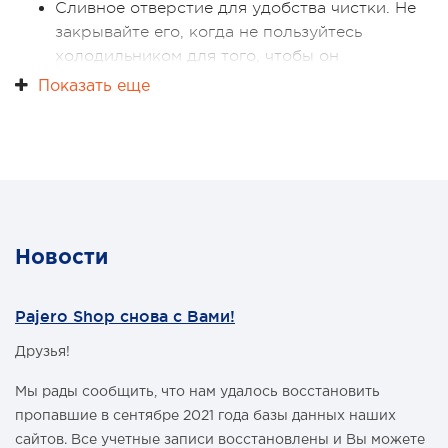
Сливное отверстие для удобства чистки. Не
холодильник имеет отдельное питание и на 220В. Ну, и
на последок, наш холодильник, как это ни странно,
закрывайте его, когда не пользуйтесь
сможет заряжать ваш телефон - в холодильник
холодильником для того, чтобы он
встроен USB коннектор с 5В питанием.
проветривался
Всё, что вам может потребоваться от холодильника в
Показать еще
Легкий доступ к панели управления
путешествии - уже есть в Zero Fridge Freezer от ARB.
Электронная регулировка температуры
Большая внутренняя вместимость
Автоматическое включение лампы подсветки
Новости
Pajero Shop снова с Вами!
Друзья!
Мы рады сообщить, что нам удалось восстановить
пропавшие в сентябре 2021 года базы данных наших
сайтов. Все учетные записи восстановлены и Вы можете