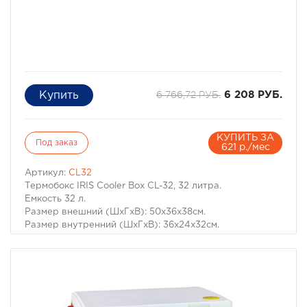
6 766,72 РУБ.
6 208 РУБ.
КУПИТЬ ЗА
Под заказ
621 р./мес
Артикул:
CL32
Термобокс IRIS Cooler Box CL-32, 32 литра.
Емкость 32 л.
Размер внешний (ШхГхВ): 50х36х38см.
Размер внутренний (ШхГхВ): 36х24х32см.
Материал: Полипропилен, ABS, Пенополистерол.
Оборудован ремнем для переноски.
Термобокс предназначен для сохранности продуктов в
прохладном или замороженном виде
при транспортировке от одних суток до недели.
Температура внутри контейнера сохраняется по