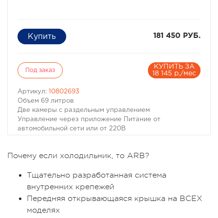
181 450 РУБ.
КУПИТЬ ЗА
Под заказ
18 145 р./мес
Артикул:
10802693
Объем 69 литров
Две камеры с раздельным управлением
Управление через приложение Питание от
автомобильной сети или от 220В
ARB представляет две версии Zero Fridge Freezer -
объемом 69л с одинарной крышкой и объемом 96л с
Почему если холодильник, то ARB?
двумя полностью отдельными камерами. Zero Fridge
Freezer может быть установлен в вашей машине,
Тщательно разработанная система
кемпере или трейлере в любом удобном месте.
Благодаря двум входам питания с разных сторон и
внутренних крепежей
крышкам, которые можно перемонтировать на любую
Передняя открывающаяся крышка на ВСЕХ
сторону. Не забывайте и об использовании Zero Fridge
моделях
Freezer в помещениях, гаражах и мастерских -