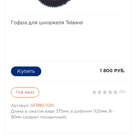
избранное
сравнить
Гофра для шноркеля Telawei
1 800 РУБ.
(0)
Под заказ
Артикул:
GFR80-1120
Длина в сжатом виде 375мм; в рабочем 1120мм; R -
80мм (радиус посадочный)