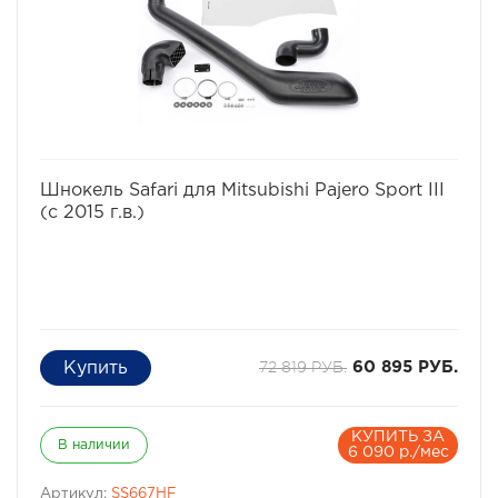
избранное
сравнить
Шнокель Safari для Mitsubishi Pajero Sport III
(с 2015 г.в.)
72 819 РУБ.
60 895 РУБ.
КУПИТЬ ЗА
В наличии
6 090 р./мес
Артикул:
SS667HF