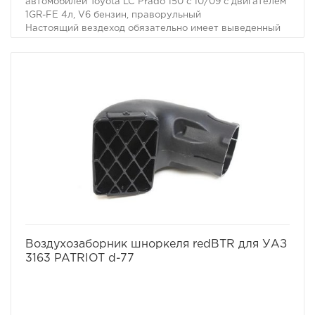
автомобилей Toyota LC Prado 150 c 10/09 с двигателем
1GR-FE 4л, V6 бензин, праворульный
Настоящий вездеход обязательно имеет выведенный
на крышу воздухозаборник двигателя. Он необходим
не только когда капот Вашей машины погружается под
воду. Иногда двигатель может нахлебаться воды и на
меньшей глубине, достаточно поднять волну. А кроме
того не известно какие ямы могут быть даже в самом
невинном броде. В большинстве случаев попадание
воды в цилиндры работающего двигателя - фатально.
Вода, как известно, в отличие от воздуха несжимаема,
соответственно гнутся шатуны, "поднимаются"
головки моторов, ломаются коленвалы.
избранное
сравнить
Воздухозаборник шноркеля redBTR для УАЗ
3163 PATRIOT d-77