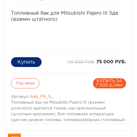
телефонам:
8-495-774-87-05
избранное
сравнить
8-495-774-87-05
Топливный бак для Mitsubishi Pajero III 5дв
(взамен штатного)
110 000 РУБ.
75 000 РУБ.
КУПИТЬ ЗА
Под заказ
7 500 р./мес
Артикул:
bak_P4_5_
Топливный бак на Mitsubishi Pajero III (взамен
штатного) крепится также, как оригинальный
(штатным крепежом). Вся топливная аппаратура
(датчик уровня топлива, топливозаборник (топливный
насос), топливные клапана) переставляется с
оригинального бака. Внутри топливного бака