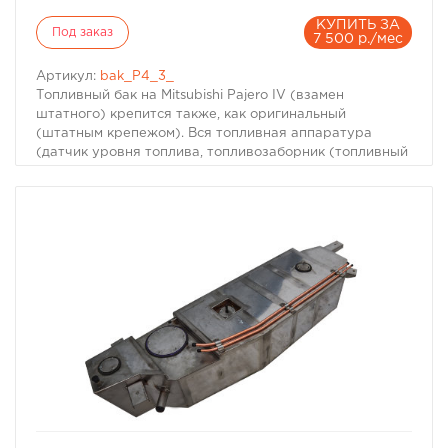
КУПИТЬ ЗА
Под заказ
7 500 р./мес
Артикул:
bak_P4_3_
Топливный бак на Mitsubishi Pajero IV (взамен
штатного) крепится также, как оригинальный
(штатным крепежом). Вся топливная аппаратура
(датчик уровня топлива, топливозаборник (топливный
насос), топливные клапана) переставляется с
оригинального бака. Внутри топливного бака
расположены перегородки, которые нужны для
уменьшения приливно-отливных явлений в топливном
баке при поворотах, топливозаборник расположен в
"стакане", для того чтобы избежать перерывов подачи
топлива, в момент крена автомобиля.Бак подходит для
короткобазной версии (3 дверей) для всех
автомобилей Mitsubishi Pajero IV с бензиновым или
дизельным моторами.
Бак изготовлен из нержавеющей стали толщиной 2 мм.
Объем топливного бака на Mitsubishi Pajero IV (взамен
штатного) - 80 литров.
Получить дополнительную консультацию можно по
телефонам:
избранное
сравнить