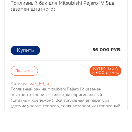
8-495-774-87-05
Топливный бак для Mitsubishi Pajero IV 5дв
8-495-774-87-05
(взамен штатного)
56 000 РУБ.
КУПИТЬ ЗА
Под заказ
5 600 р./мес
Артикул:
bak_P4_5_
Топливный бак на Mitsubishi Pajero IV (взамен
штатного) крепится также, как оригинальный
(штатным крепежом). Вся топливная аппаратура
(датчик уровня топлива, топливозаборник (топливный
насос), топливные клапана) переставляется с
оригинального бака. Внутри топливного бака
расположены перегородки, которые нужны для
уменьшения приливно-отливных явлений в топливном