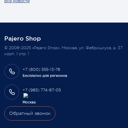
Все новости
Также 1 марта 2022 года мы разыграем одну умную
колонку среди наших покупателей, оплативших свой
заказ в феврале этого года.
Pajero Shop
Всегда Ваш, Pajero Shop
© 2008-2025 «Pajero Shop», Москва, ул. Фабрициуса, д. 37
3 февраля 2022
корп. 1 стр. 1
+7 (800) 555-13-76
Бесплатно для регионов
+7 (985) 774-87-05
Москва
Обратный звонок