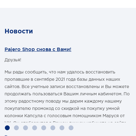
баке при поворотах, топливозаборник расположен в
"стакане", для того чтобы избежать перерывов подачи
топлива, в момент крена автомобиля. Бак подходит для
длиннобазной версии (5 дверей) Mitsubishi Pajero IV с
бензиновым или дизельным моторами.
Новости
Бак изготовлен из нержавеющей стали толщиной 2 мм.
Толщина дна бака 3 мм.
Объем топливного бака на Mitsubishi Pajero IV (взамен
Pajero Shop снова с Вами!
штатного) - 100 литров (в зависимости от
конфигурации бака объем может меняться на 5-7% в
Друзья!
любую сторону).
Получить дополнительную консультацию можно по
телефонам:
Мы рады сообщить, что нам удалось восстановить
8-495-774-87-05
пропавшие в сентябре 2021 года базы данных наших
8-495-774-87-05
сайтов. Все учетные записи восстановлены и Вы можете
продолжать пользоваться Вашим личным кабинетом. По
этому радостному поводу мы дарим каждому нашему
покупателю промокод со скидкой на покупку умной
колонки Капсула с голосовым помощником Маруся от
VK. Он отобразится в Вашем личном кабинете на сайте
магазина Pajero Shop 14 февраля.