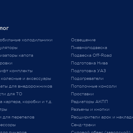
чайшей экономической
Давайте попробуем разобра
новки, разрыва бизнес-
нужно или нет?
в международного
аба, нам приходится
Единственным документом,
лог
ть цены вновь...
подтверждающим соответст
аем признательность за то,
автомобиля требованиям
обильные холодильники
Освещение
ы выбираете нас и надежду
технического регламента
уляторы
Пневмоподвеска
льнейшее плодотворное
Таможенного союза (
ТР
ТС
изаторы капота
Подвеска Off-Road
дничество.
018/2011) «О безопасности
ровки
Подготовка Нива
колесных транспортных сре
ифт комплекты
Подготовка УАЗ
принятого Решением Комис
 колесные и аксессуары
Подогреватели
Таможенного союза от 09.12.2
jero Shop.
аты для внедорожников
№ 877 (с изменениями)
Потолочные консоли
явля
 2021
«
Одобрение Типа Транспорт
сти для ТО
Проставки
Средства
»
(
далее –
ОТТС).
 картера, коробки и т.д.
Радиаторы АКПП
тры
Разъемы и кнопки
После прохождения всех
и для перепелов
Расширители арок и наклад
испытаний и проверок на
ессоры
Сенд-траки
соответствие требований
ТР
 для пикапов
Силовой обвес (заводской)