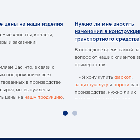
е цены на наши изделия
Нужно ли мне вносить
изменения в конструкц
емые клиенты, коллеги,
транспортного средства
еры и заказчики!
В последнее время самый ч
вопрос от наших клиентов з
примерно так:
ляем Вас, что, в связи с
ым подорожанием всех
– Я хочу купить
фаркоп
,
ствованных в производстве
защитную дугу
и
пороги
ваш
 сырья, мы вынуждены
производства, нужно ли их
ть цены на
нашу продукцию
.
вносить как изменения в
конструкцию транспортного
ю 15-и летнюю историю
средства и что мне будет, ес
 организации и
меня остановят сотрудники
водства мы поднимали цены
ГИБДД?
аз, но с учётом