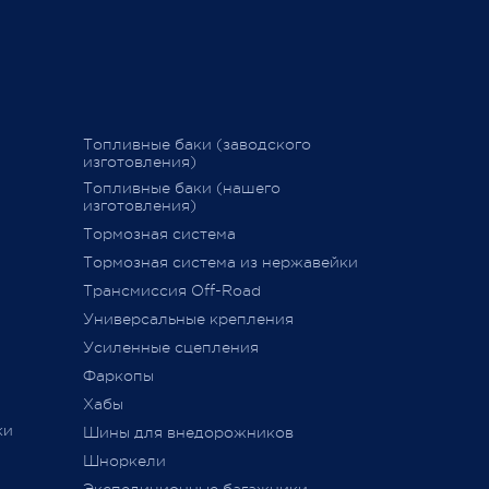
График последних отправок
ться
"Деловыми линиями"
Ваш Pajero 
График последних отправок
25 февраля 
"Желдорэкспедицией"
вие
График последних отправок "ПЭК"
Топливные баки (заводского
изготовления)
15 декабря 2020
Топливные баки (нашего
изготовления)
Тормозная система
дств»
,
Тормозная система из нержавейки
сии
011 г.
Трансмиссия Off-Road
ется
Универсальные крепления
ного
Усиленные сцепления
Фаркопы
Хабы
ки
Шины для внедорожников
Шноркели
ТС