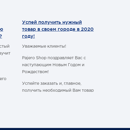
Успей получить нужный
Теперь мы
ию
товар в своем городе в 2020
WhatsApp
?
году!
Уважаемые 
астый
Уважаемые клиенты!
С сегодняш
вучит
Pajero Shop поздравляет Вас с
WhatsApp
!
наступающим Новым Годом и
Наш номер 
Рождеством!
+7 (495) 77
его
Успейте заказать и, главное,
получить необходимый Вам товар
в своём городе, ознакомившись с
графиком работы Транспортных
ли
Компаний в новогодние и
праздничные дни:
Спасибо, чт
становитьс