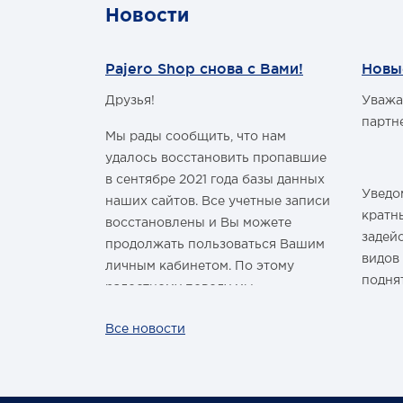
Новости
Pajero Shop снова с Вами!
Новы
Друзья!
Уважа
м Годом и
партн
Мы рады сообщить, что нам
удалось восстановить пропавшие
в сентябре 2021 года базы данных
Уведом
наших сайтов. Все учетные записи
здравить
кратн
восстановлены и Вы можете
овым Годом
задей
продолжать пользоваться Вашим
видов
личным кабинетом. По этому
подня
радостному поводу мы
ины,
дарим каждому нашему
За вс
Все новости
ных троп!
покупателю промокод со скидкой
нашей
 шины
на покупку умной колонки
произ
Капсула с голосовым помощником
лишь р
Маруся от VK. Он отобразится в