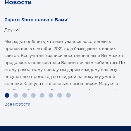
Новости
Pajero Shop снова с Вами!
Друзья!
Мы рады сообщить, что нам удалось восстановить
пропавшие в сентябре 2021 года базы данных наших
сайтов. Все учетные записи восстановлены и Вы можете
продолжать пользоваться Вашим личным кабинетом. По
этому радостному поводу мы дарим каждому нашему
покупателю промокод со скидкой на покупку умной
колонки Капсула с голосовым помощником Маруся от
VK. Он отобразится в Вашем личном кабинете на сайте
магазина Pajero Shop 14 февраля.
Все новости
Также 1 марта 2022 года мы разыграем одну умную
колонку среди наших покупателей, оплативших свой
заказ в феврале этого года.