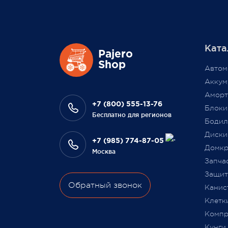
жесто
Вашем личном кабинете на сайте
обста
магазина Pajero Shop 14 февраля.
цикло
масшт
Ката
повыси
Также 1 марта 2022 года мы
Pajero
Выраж
Shop
разыграем одну умную колонку
Автом
что В
среди наших покупателей,
Аккум
на да
оплативших свой заказ в феврале
Аморт
сотру
этого года.
+7 (800) 555-13-76
Блоки
Бесплатно для регионов
Бодил
Всегда Ваш, Pajero Shop
Диски
Ваш Pa
+7 (985) 774-87-05
3 февраля 2022
Домкр
Москва
9 июля
Запча
Защита
Обратный звонок
Канис
Клетк
Компр
Кунги