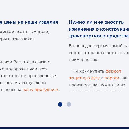
е цены на наши изделия
Нужно ли мне вносить
изменения в конструкц
емые клиенты, коллеги,
транспортного средства
еры и заказчики!
В последнее время самый ч
вопрос от наших клиентов з
примерно так:
ляем Вас, что, в связи с
ым подорожанием всех
– Я хочу купить
фаркоп
,
ствованных в производстве
защитную дугу
и
пороги
ваш
 сырья, мы вынуждены
производства, нужно ли их
ть цены на
нашу продукцию
.
вносить как изменения в
конструкцию транспортного
ю 15-и летнюю историю
средства и что мне будет, ес
 организации и
меня остановят сотрудники
водства мы поднимали цены
ГИБДД?
аз, но с учётом