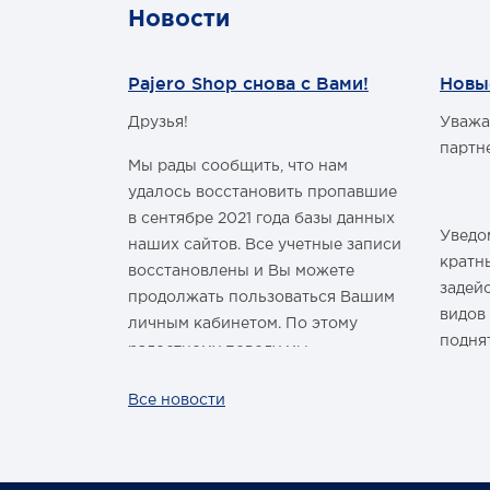
Новости
Pajero Shop снова с Вами!
Новы
Друзья!
Уважа
м Годом и
партн
Мы рады сообщить, что нам
удалось восстановить пропавшие
в сентябре 2021 года базы данных
Уведом
наших сайтов. Все учетные записи
здравить
кратн
восстановлены и Вы можете
овым Годом
задей
продолжать пользоваться Вашим
видов
личным кабинетом. По этому
подня
радостному поводу мы
ины,
дарим каждому нашему
За вс
Все новости
ных троп!
покупателю промокод со скидкой
нашей
 шины
на покупку умной колонки
произ
Капсула с голосовым помощником
лишь р
Маруся от VK. Он отобразится в