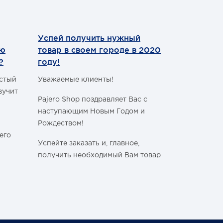
Успей получить нужный
Теперь мы
ию
товар в своем городе в 2020
WhatsApp
?
году!
Уважаемые 
астый
Уважаемые клиенты!
С сегодняш
вучит
Pajero Shop поздравляет Вас с
WhatsApp
!
наступающим Новым Годом и
Наш номер 
Рождеством!
+7 (495) 77
его
Успейте заказать и, главное,
получить необходимый Вам товар
в своём городе, ознакомившись с
графиком работы Транспортных
ли
Компаний в новогодние и
праздничные дни:
Спасибо, чт
становитьс