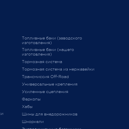
График последних отправок
ться
"Деловыми линиями"
Ваш Pajero 
График последних отправок
25 февраля 
"Желдорэкспедицией"
вие
График последних отправок "ПЭК"
Топливные баки (заводского
изготовления)
15 декабря 2020
Топливные баки (нашего
изготовления)
Тормозная система
дств»
,
Тормозная система из нержавейки
сии
011 г.
Трансмиссия Off-Road
ется
Универсальные крепления
ного
Усиленные сцепления
Фаркопы
Хабы
ки
Шины для внедорожников
Шноркели
ТС