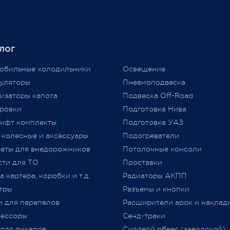
чайшей экономической
Давайте попробуем разобра
новки, разрыва бизнес-
нужно или нет?
в международного
аба, нам приходится
Единственным документом,
лог
ть цены вновь...
подтверждающим соответст
аем признательность за то,
автомобиля требованиям
обильные холодильники
Освещение
ы выбираете нас и надежду
технического регламента
уляторы
Пневмоподвеска
льнейшее плодотворное
Таможенного союза (
ТР
ТС
изаторы капота
Подвеска Off-Road
дничество.
018/2011) «О безопасности
ровки
Подготовка Нива
колесных транспортных сре
ифт комплекты
Подготовка УАЗ
принятого Решением Комис
 колесные и аксессуары
Подогреватели
Таможенного союза от 09.12.2
jero Shop.
аты для внедорожников
№ 877 (с изменениями)
Потолочные консоли
явля
 2021
«
Одобрение Типа Транспорт
сти для ТО
Проставки
Средства
»
(
далее –
ОТТС).
 картера, коробки и т.д.
Радиаторы АКПП
тры
Разъемы и кнопки
После прохождения всех
и для перепелов
Расширители арок и наклад
испытаний и проверок на
ессоры
Сенд-траки
соответствие требований
ТР
 для пикапов
Силовой обвес (заводской)