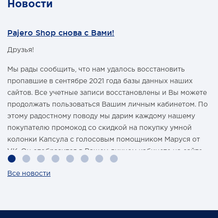
Новости
Pajero Shop снова с Вами!
Друзья!
Мы рады сообщить, что нам удалось восстановить
пропавшие в сентябре 2021 года базы данных наших
сайтов. Все учетные записи восстановлены и Вы можете
продолжать пользоваться Вашим личным кабинетом. По
этому радостному поводу мы дарим каждому нашему
покупателю промокод со скидкой на покупку умной
колонки Капсула с голосовым помощником Маруся от
VK. Он отобразится в Вашем личном кабинете на сайте
магазина Pajero Shop 14 февраля.
Все новости
Также 1 марта 2022 года мы разыграем одну умную
колонку среди наших покупателей, оплативших свой
заказ в феврале этого года.