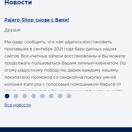
Новости
Pajero Shop снова с Вами!
Друзья!
Мы рады сообщить, что нам удалось восстановить
пропавшие в сентябре 2021 года базы данных наших
сайтов. Все учетные записи восстановлены и Вы можете
продолжать пользоваться Вашим личным кабинетом. По
этому радостному поводу мы дарим каждому нашему
покупателю промокод со скидкой на покупку умной
колонки Капсула с голосовым помощником Маруся от
VK. Он отобразится в Вашем личном кабинете на сайте
магазина Pajero Shop 14 февраля.
Все новости
Также 1 марта 2022 года мы разыграем одну умную
колонку среди наших покупателей, оплативших свой
заказ в феврале этого года.