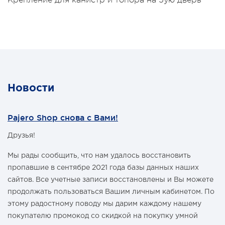
Крепление для канистр и топора на 5ую дверь
5000руб.
Для уточнения свяжитесь с нами по телефону +7 (495)
774-87-05
Новости
Pajero Shop снова с Вами!
Друзья!
Мы рады сообщить, что нам удалось восстановить
пропавшие в сентябре 2021 года базы данных наших
сайтов. Все учетные записи восстановлены и Вы можете
продолжать пользоваться Вашим личным кабинетом. По
этому радостному поводу мы дарим каждому нашему
покупателю промокод со скидкой на покупку умной