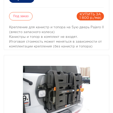
КУПИТЬ ЗА
Под заказ
1 800 р./мес
Крепление для канистр и топора на 5ую дверь Pajero II
(вместо запасного колеса)
Канистры и топор в комплект не входят.
Итоговая стоимость может меняться в зависимости от
комплектации крепления (без канистр и топора)
5000руб.
При отсутствии механических повреждений гаpантия
на покраску всех наших изделий - полгода.
Для уточнения свяжитесь с нами по телефону +7 (495)
774-87-05