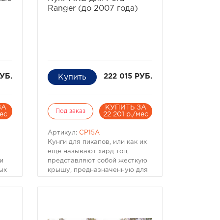
ия
Тип установки Без сверления
Ranger (до 2007 года)
(защелками за борта)
та
Положения Закрыта, Поднята
одна секция, Поднято две
секции
Вес (кг) 26
Размеры (мм) 1704х1656
УБ.
222 015 РУБ.
ЗА
КУПИТЬ ЗА
Под заказ
мес
22 201 р./мес
Артикул:
CP15A
Кунги для пикапов, или как их
еще называют хард топ,
и
представляют собой жесткую
ых
крышу, предназначенную для
крепления к кузову
автомобиля. Кунги надежно
ых
крепятся к кузову при помощи
специальных зажимов,
обеспечивающих герметичное