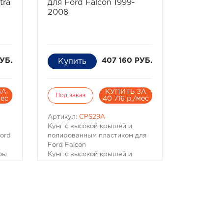
окрашена по вашему выбору
tra
для Ford Falcon 1999-
кунга с цветом автомобиля.
или остаться белой.
2008
УБ.
407 160 РУБ.
ЗА
КУПИТЬ ЗА
Под заказ
мес
40 716 р./мес
Артикул:
CPS29A
Кунг с высокой крышей и
ord
полированным пластиком для
Ford Falcon
бы
Кунг с высокой крышей и
полированным пластиком для
о
Ford Falcon
Разработанный дизайн чтобы
из
улучшить внешний вид
автомобиля и дополнить его
дополнительным
й
функционалом. Изготовлен из