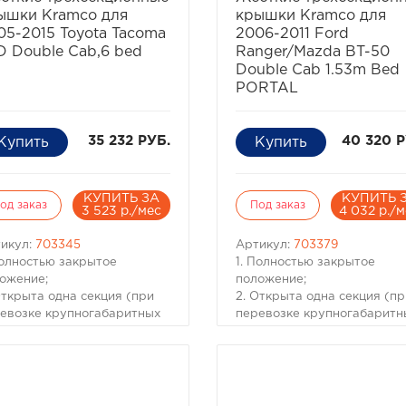
нистая и может быть
Тип установки Без сверлен
ышки Kramco для
крышки Kramco для
ашена по вашему выбору
(защелками за борта)
05-2015 Toyota Tacoma
2006-2011 Ford
 остаться белой.
Положения Закрыта, Подня
D Double Cab,6 bed
Ranger/Mazda BT-50
одна секция, Поднято две
Double Cab 1.53m Bed
секции
PORTAL
Вес (кг) 26
Размеры (мм) 2005х1656
35 232 РУБ.
40 320 Р
КУПИТЬ ЗА
КУПИТЬ 
од заказ
Под заказ
3 523 р./мес
4 032 р./
икул:
703345
Артикул:
703379
Полностью закрытое
1. Полностью закрытое
ожение;
положение;
Открыта одна секция (при
2. Открыта одна секция (пр
евозке крупногабаритных
перевозке крупногабаритн
зов);
грузов);
Открыто две секции (при
3. Открыто две секции (при
евозке крупногабаритных
перевозке крупногабаритн
зов с возможностью
грузов с возможностью
ановки дополнительных
установки дополнительных