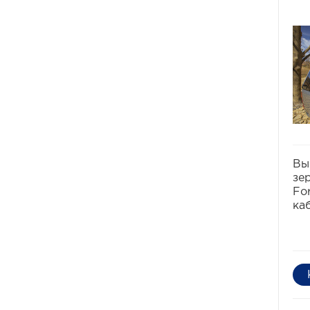
Вы
зе
Fo
ка