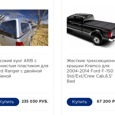
избранное
сравнить
избранное
сравни
сокий кунг ARB с
Жесткие трехсекцион
рнистым пластиком для
крышки Kramco для
rd Ranger с двойной
2004-2014 Ford F-150
биной
Std/Ext/Crew Cab,6.5'
Bed
235 030 РУБ.
67 200 Р