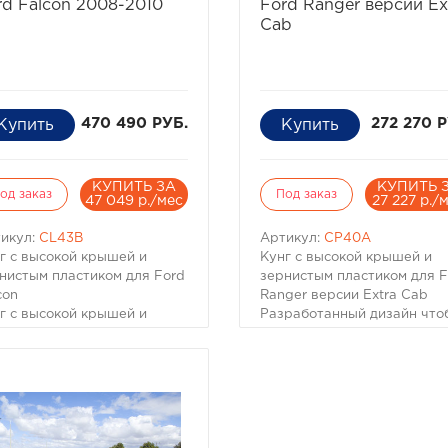
ашена по вашему выбору
rd Falcon 2008-2010
Ford Ranger версии Ex
 остаться белой.
Cab
470 490 РУБ.
272 270 Р
КУПИТЬ ЗА
КУПИТЬ 
од заказ
Под заказ
47 049 р./мес
27 227 р./
икул:
CL43B
Артикул:
CP40A
г с высокой крышей и
Кунг с высокой крышей и
нистым пластиком для Ford
зернистым пластиком для F
con
Ranger версии Extra Cab
г с высокой крышей и
Разработанный дизайн что
нистым пластиком для Ford
улучшить внешний вид
con
автомобиля и дополнить ег
работанный дизайн чтобы
дополнительным
чшить внешний вид
функционалом. Изготовлен 
омобиля и дополнить его
прочных и легких ABS
олнительным
материалов. Этот кунг
кционалом. Изготовлен из
выполнен с высокой крыше