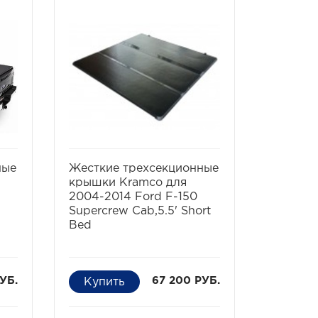
ть
избранное
сравнить
ные
Жесткие трехсекционные
крышки Kramco для
2004-2014 Ford F-150
Supercrew Cab,5.5' Short
Bed
УБ.
67 200 РУБ.