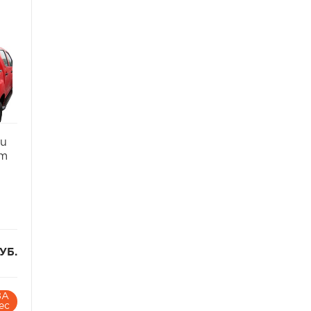
улучшить внешний вид
из
автомобиля и дополнить его
дополнительным
функционалом. Изготовлен из
прочных и легких ABS
материалов. Этот кунг
выполнен со стандартной
ь
крышей для сохранения
для
высоты автомобиля. С
ть
возможностью использовать
дополнительные элементы для
zu
улучшения стиля и
7m
расширения функций.
ру
Внешняя сторона кунга
зернистая и может быть
окрашена по вашему выбору
или остаться белой.
УБ.
ЗА
ес