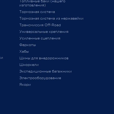
Топливные баки (нашего
изготовления)
Тормозная система
дств»
,
Тормозная система из нержавейки
сии
011 г.
Трансмиссия Off-Road
ется
Универсальные крепления
ного
Усиленные сцепления
Фаркопы
Хабы
ки
Шины для внедорожников
Шноркели
ТС
Экспедиционные багажники
Электрооборудование
Якори
ь,
а
занием