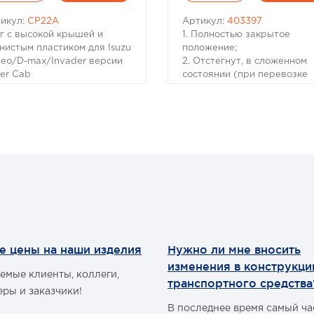
икул:
CP22A
Артикул:
403397
г с высокой крышей и
1. Полностью закрытое
нистым пластиком для Isuzu
положение;
eo/D-max/Invader версии
2. Отстегнут, в сложенном
er Cab
состоянии (при перевозке
г с высокой крышей и
крупногабаритных грузов с
нистым пластиком для Isuzu
возможностью установки
eo/D-max/Invader версии
дополнительных фиксирую
er Cab
стяжек).
работанный дизайн чтобы
Модель Isuzu D-Max
чшить внешний вид
Год 2012+
омобиля и дополнить его
Тип изделия Мягкий
олнительным
отстегивающийся
кционалом. Изготовлен из
Комплектация Мягкий
чных и легких ABS
отстегивающийся тент,
ериалов. Этот кунг
Направляющие (каркас тен
олнен с высокой крышей
Крепления (4шт.), Инструк
е цены на наши изделия
Нужно ли мне вносить
 увеличения объема. С
по установке
можностью использовать
Материал Водостойкий вин
изменения в конструкц
емые клиенты, коллеги,
олнительные элементы для
Тип установки За борта, бе
транспортного средства
чшения стиля и
сверления кузова
еры и заказчики!
ширения функций.
Положения Закрыт. Отстегн
В последнее время самый ч