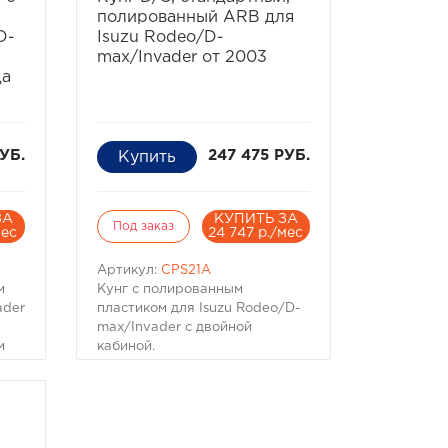
ия
стиля и расширения функций.
полированный ARB для
Внешняя сторона кунга
D-
Isuzu Rodeo/D-
та
зернистая и может быть
max/Invader от 2003
окрашена по вашему выбору
да
или остаться белой.
РУБ.
247 475 РУБ.
ЗА
КУПИТЬ ЗА
Под заказ
мес
24 747 р./мес
Артикул:
CPS21A
м
Кунг c полированным
ader
пластиком для Isuzu Rodeo/D-
max/Invader с двойной
м
кабиной.
ader
Кунг c полированным
пластиком для Isuzu Rodeo/D-
бы
max/Invader с двойной
кабиной.
о
Разработанный дизайн чтобы