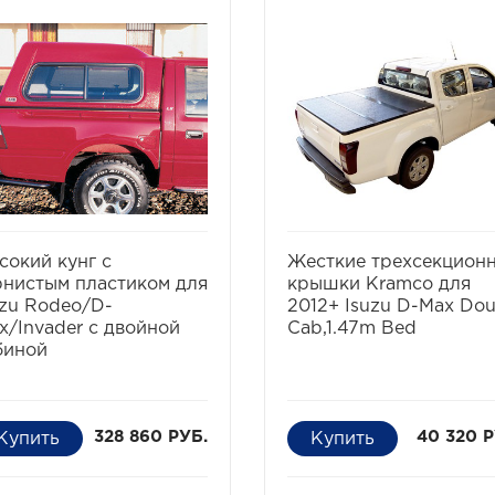
избранное
сравнить
избранное
сравни
сокий кунг с
Жесткие трехсекцион
рнистым пластиком для
крышки Kramco для
uzu Rodeo/D-
2012+ Isuzu D-Max Dou
x/Invader с двойной
Cab,1.47m Bed
биной
328 860 РУБ.
40 320 Р