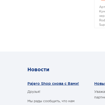
Арт
Кун
зер
Rod
Sup
Кун
зер
Rod
Sup
Раз
улу
авт
доп
фун
Новости
про
мат
вып
Pajero Shop снова с Вами!
Новы
для
воз
Друзья!
Уважа
доп
м Годом и
улу
партн
рас
Мы рады сообщить, что нам