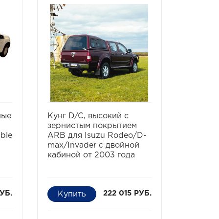
ть
избранное
сравнить
ные
Кунг D/C, высокий с
зернистым покрытием
ble
ARB для Isuzu Rodeo/D-
max/Invader с двойной
кабиной от 2003 года
УБ.
222 015 РУБ.