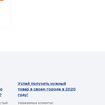
щих
та),
ция
Успей получить нужный
Теперь мы
ил
ию
товар в своем городе в 2020
WhatsApp
з
?
году!
Уважаемые 
ут,
астый
Уважаемые клиенты!