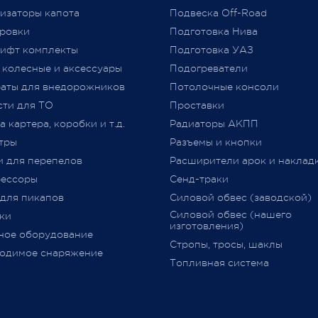
льнейшее плодотворное
Таможенного союза (
ТР
ТС
изаторы капота
Подвеска Off-Road
дничество.
018/2011) «О безопасности
ровки
Подготовка Нива
колесных транспортных сре
ифт комплекты
Подготовка УАЗ
принятого Решением Комис
 колесные и аксессуары
Подогреватели
Таможенного союза от 09.12.2
jero Shop.
аты для внедорожников
№ 877 (с изменениями)
Потолочные консоли
явля
 2021
«
Одобрение Типа Транспорт
сти для ТО
Проставки
Средства
»
(
далее –
ОТТС).
 картера, коробки и т.д.
Радиаторы АКПП
тры
Разъемы и кнопки
После прохождения всех
и для перепелов
Расширители арок и наклад
испытаний и проверок на
ессоры
Сенд-траки
соответствие требований
ТР
 для пикапов
Силовой обвес (заводской)
018/2011
,
аккредитованным
Силовой обвес (нашего
ки
органом сертификации
изготовления)
ное оборудование
оформляется
ОТТС
на
Стропы, тросы, шаклы
определённую марку и модел
одимое снаряжение
Топливная система
данный документ
выдается н
определённую партию
транспортных средств с ука