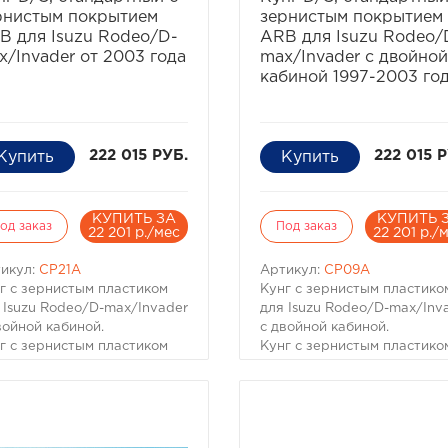
 остаться белой.
Тип установки Без сверлен
рнистым покрытием
зернистым покрытием
(защелками за борта)
B для Isuzu Rodeo/D-
ARB для Isuzu Rodeo/
Положения Закрыта, Подня
x/Invader от 2003 года
max/Invader с двойной
одна секция, Поднято две
кабиной 1997-2003 го
секции
Вес (кг) 26
Размеры (мм) 1552х1530
222 015 РУБ.
222 015 
КУПИТЬ ЗА
КУПИТЬ 
од заказ
Под заказ
22 201 р./мес
22 201 р./
икул:
CP21A
Артикул:
CP09A
г с зернистым пластиком
Кунг с зернистым пластико
 Isuzu Rodeo/D-max/Invader
для Isuzu Rodeo/D-max/Inv
войной кабиной.
с двойной кабиной.
г с зернистым пластиком
Кунг с зернистым пластико
 Isuzu Rodeo/D-max/Invader
для Isuzu Rodeo/D-max/Inv
войной кабиной.
с двойной кабиной.
работанный дизайн чтобы
Разработанный дизайн что
чшить внешний вид
улучшить внешний вид
омобиля и дополнить его
автомобиля и дополнить ег