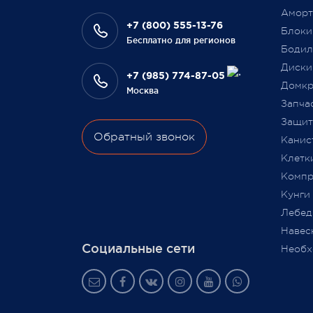
на да
оплативших свой заказ в феврале
Аморт
сотру
этого года.
+7 (800) 555-13-76
Блоки
Бесплатно для регионов
Бодил
Всегда Ваш, Pajero Shop
Диски
Ваш Pa
+7 (985) 774-87-05
3 февраля 2022
Домкр
Москва
9 июля
Запча
Защита
Обратный звонок
Канис
Клетк
Компр
Кунги
Лебед
Навес
Социальные сети
Необх