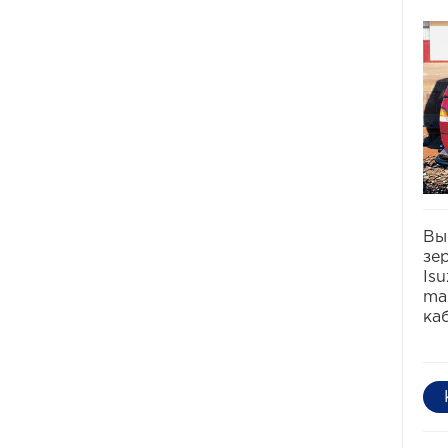
Вы
зе
Is
ma
ка