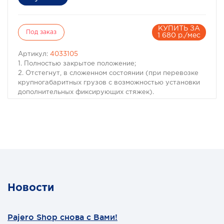
КУПИТЬ ЗА
Под заказ
1 680 р./мес
Артикул:
4033105
1. Полностью закрытое положение;
2. Отстегнут, в сложенном состоянии (при перевозке
крупногабаритных грузов с возможностью установки
дополнительных фиксирующих стяжек).
Модель Mercedes X-Class
Год 2017+
Тип изделия Мягкий отстегивающийся
Комплектация Мягкий отстегивающийся тент,
Направляющие (каркас тента), Крепления (4шт.),
Инструкция по установке
Материал Водостойкий винил
Тип установки За борта, без сверления кузова
Положения Закрыт. Отстегнут, в сложенном состоянии
Новости
Вес (кг) 8,5
Размеры (мм) 1587х1560
Pajero Shop снова с Вами!