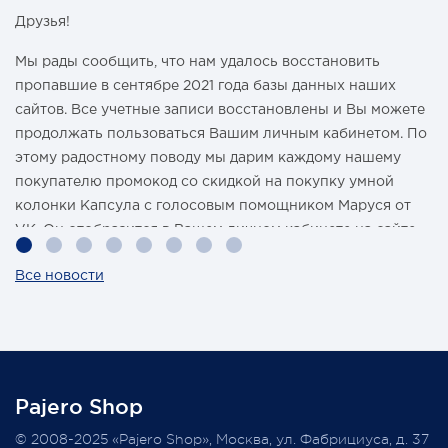
Друзья!
Мы рады сообщить, что нам удалось восстановить
пропавшие в сентябре 2021 года базы данных наших
сайтов. Все учетные записи восстановлены и Вы можете
продолжать пользоваться Вашим личным кабинетом. По
этому радостному поводу мы дарим каждому нашему
покупателю промокод со скидкой на покупку умной
колонки Капсула с голосовым помощником Маруся от
VK. Он отобразится в Вашем личном кабинете на сайте
магазина Pajero Shop 14 февраля.
Все новости
Также 1 марта 2022 года мы разыграем одну умную
колонку среди наших покупателей, оплативших свой
заказ в феврале этого года.
Pajero Shop
Всегда Ваш, Pajero Shop
© 2008-2025 «Pajero Shop», Москва, ул. Фабрициуса, д. 37
3 февраля 2022