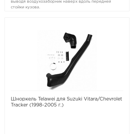
выводя воздухозаборник наверх вдоль передней
стойки кузова.
- Встроенный дефлектор предотвращает попадание
воды внутрь воздухозаборника.
- Воздух над крышей автомобиля чище и прохладнее,
чем на уровне капота, что благоприятно сказывается
на работе двигателя.
- Гораздо меньшее количество пыли попадает в
двигатель.
Материал: спецполиэтилен LLDPE, легкий,
долговечный, ударопрочный, устойчивый к
ультрафиолету и предельным температурам.
Шноркель поставляется с установочным комплектом.
Расположение: с правой стороны капота
Подходит для:
Suzuki Vitara
Бензин G16B 1.6 Litre-I4
избранное
сравнить
Шноркель Telawei для Suzuki Vitara/Chevrolet
Tracker (1998-2005 г.)