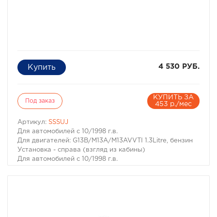
4 530 РУБ.
КУПИТЬ ЗА
Под заказ
453 р./мес
Артикул:
SSSUJ
Для автомобилей с 10/1998 г.в.
Для двигателей: G13B/M13A/M13AVVTI 1.3Litre, бензин
Установка - справа (взгляд из кабины)
Для автомобилей с 10/1998 г.в.
Для двигателей: G13B/M13A/M13AVVTI 1.3Litre, бензин
Установка - справа (взгляд из кабины)
Шноркели Steel Staff и компоненты выполнены из
легких высокопрочных материалов с устойчивостью к
температурным перепадам. Шноркель остается целым
при фронтальном или боковом ударе, а также