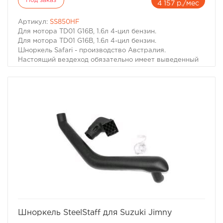
Под заказ
4 157 р./мес
Артикул:
SS850HF
Для мотора TD01 G16B, 1.6л 4-цил бензин.
Для мотора TD01 G16B, 1.6л 4-цил бензин.
Шноркель Safari - производство Австралия.
Настоящий вездеход обязательно имеет выведенный
на крышу воздухозаборник двигателя. Он необходим
не только когда капот Вашей машины погружается под
воду. Иногда двигатель может нахлебаться воды и на
меньшей глубине, достаточно поднять волну. А кроме
того не известно какие ямы могут быть даже в самом
невинном броде. В большинстве случаев попадание
воды в цилиндры работающего двигателя - фатально.
Вода, как известно, в отличие от воздуха несжимаема,
соответственно гнутся шатуны, "поднимаются"
головки моторов, ломаются коленвалы.
избранное
сравнить
Шноркель SteelStaff для Suzuki Jimny