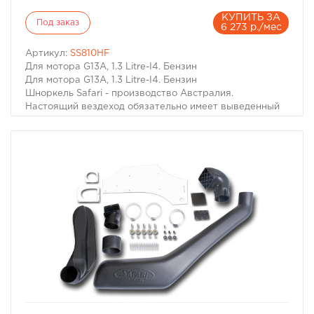
КУПИТЬ ЗА
Под заказ
6 273 р./мес
Артикул:
SS810HF
Для мотора G13A, 1.3 Litre-I4. Бензин
Для мотора G13A, 1.3 Litre-I4. Бензин
Шноркель Safari - производство Австралия.
Настоящий вездеход обязательно имеет выведенный
на крышу воздухозаборник двигателя. Он необходим
не только когда капот Вашей машины погружается под
воду. Иногда двигатель может нахлебаться воды и на
меньшей глубине, достаточно поднять волну. А кроме
того не известно какие ямы могут быть даже в самом
невинном броде. В большинстве случаев попадание
воды в цилиндры работающего двигателя - фатально.
Вода, как известно, в отличие от воздуха несжимаема,
соответственно гнутся шатуны, "поднимаются"
головки моторов, ломаются коленвалы.
избранное
сравнить