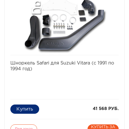
того не известно какие ямы могут быть даже в самом
невинном броде. В большинстве случаев попадание
воды в цилиндры работающего двигателя - фатально.
Вода, как известно, в отличие от воздуха несжимаема,
соответственно гнутся шатуны, "поднимаются"
головки моторов, ломаются коленвалы.
избранное
сравнить
Шноркель Safari для Suzuki Vitara (с 1991 по
1994 год)
41 568 РУБ.
КУПИТЬ ЗА