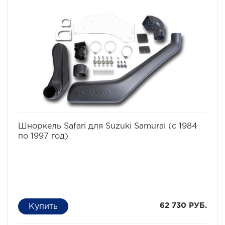
того не известно какие ямы могут быть даже в самом
невинном броде. В большинстве случаев попадание
воды в цилиндры работающего двигателя - фатально.
Вода, как известно, в отличие от воздуха несжимаема,
соответственно гнутся шатуны, "поднимаются"
головки моторов, ломаются коленвалы.
избранное
сравнить
Шноркель Safari для Suzuki Samurai (с 1984
по 1997 год)
62 730 РУБ.