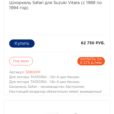
Шноркель Safari для Suzuki Vitara (с 1988 по
1994 год)
62 730 РУБ.
КУПИТЬ ЗА
Под заказ
6 273 р./мес
Артикул:
SS800HF
Для мотора TA01G16A , 1.6л 4-цил бензин.
Для мотора TA01G16A , 1.6л 4-цил бензин.
Шноркель Safari - производство Австралия.
Настоящий вездеход обязательно имеет выведенный
на крышу воздухозаборник двигателя. Он необходим
не только когда капот Вашей машины погружается под
воду. Иногда двигатель может нахлебаться воды и на
меньшей глубине, достаточно поднять волну. А кроме