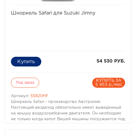
избранное
сравнить
Шноркель Safari для Suzuki Jimny
54 530 РУБ.
КУПИТЬ ЗА
Под заказ
5 453 р./мес
Артикул:
SS820HF
Шноркель Safari - производство Австралия.
Настоящий вездеход обязательно имеет выведенный
на крышу воздухозаборник двигателя. Он необходим
не только когда капот Вашей машины погружается под
воду. Иногда двигатель может нахлебаться воды и на
меньшей глубине, достаточно поднять волну. А кроме