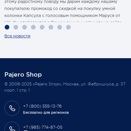
этому радостному поводу мы дарим каждому нашему
покупателю промокод со скидкой на покупку умной
колонки Капсула с голосовым помощником Маруся от
VK. Он отобразится в Вашем личном кабинете на сайте
магазина Pajero Shop 14 февраля.
Все новости
Также 1 марта 2022 года мы разыграем одну умную
колонку среди наших покупателей, оплативших свой
заказ в феврале этого года.
Pajero Shop
Всегда Ваш, Pajero Shop
© 2008-2025 «Pajero Shop», Москва, ул. Фабрициуса, д. 37
3 февраля 2022
корп. 1 стр. 1
+7 (800) 555-13-76
Бесплатно для регионов
+7 (985) 774-87-05