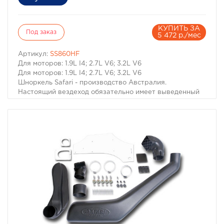
КУПИТЬ ЗА
Под заказ
5 472 р./мес
Артикул:
SS860HF
Для моторов: 1.9L I4; 2.7L V6; 3.2L V6
Для моторов: 1.9L I4; 2.7L V6; 3.2L V6
Шноркель Safari - производство Австралия.
Настоящий вездеход обязательно имеет выведенный
на крышу воздухозаборник двигателя. Он необходим
не только когда капот Вашей машины погружается под
воду. Иногда двигатель может нахлебаться воды и на
меньшей глубине, достаточно поднять волну. А кроме
того не известно какие ямы могут быть даже в самом
невинном броде. В большинстве случаев попадание
воды в цилиндры работающего двигателя - фатально.
Вода, как известно, в отличие от воздуха несжимаема,
соответственно гнутся шатуны, "поднимаются"
головки моторов, ломаются коленвалы.