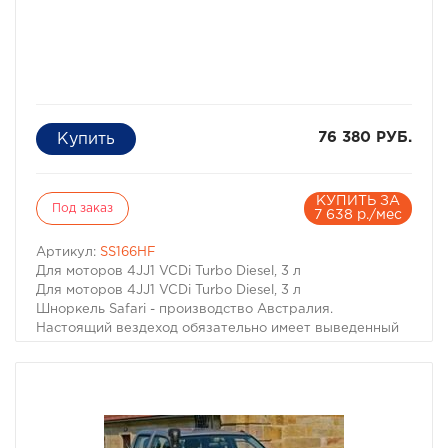
76 380 РУБ.
КУПИТЬ ЗА
Под заказ
7 638 р./мес
Артикул:
SS166HF
Для моторов 4JJ1 VCDi Turbo Diesel, 3 л
Для моторов 4JJ1 VCDi Turbo Diesel, 3 л
Шноркель Safari - производство Австралия.
Настоящий вездеход обязательно имеет выведенный
на крышу воздухозаборник двигателя. Он необходим
не только когда капот Вашей машины погружается под
воду. Иногда двигатель может нахлебаться воды и на
меньшей глубине, достаточно поднять волну. А кроме
того не известно какие ямы могут быть даже в самом
невинном броде. В большинстве случаев попадание