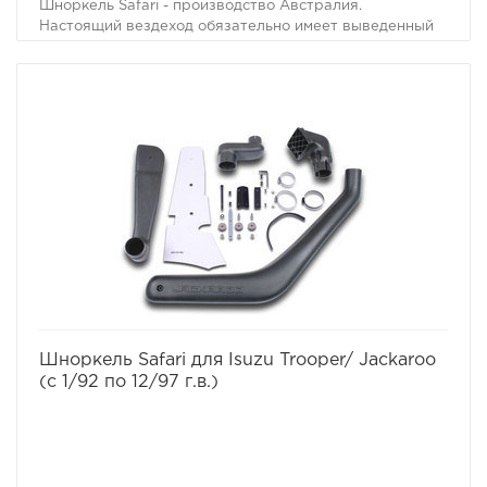
Шноркель Safari - производство Австралия.
Настоящий вездеход обязательно имеет выведенный
на крышу воздухозаборник двигателя. Он необходим
не только когда капот Вашей машины погружается под
воду. Иногда двигатель может нахлебаться воды и на
меньшей глубине, достаточно поднять волну. А кроме
того не известно какие ямы могут быть даже в самом
невинном броде. В большинстве случаев попадание
воды в цилиндры работающего двигателя - фатально.
Вода, как известно, в отличие от воздуха несжимаема,
соответственно гнутся шатуны, "поднимаются"
головки моторов, ломаются коленвалы.
избранное
сравнить
Шноркель Safari для Isuzu Trooper/ Jackaroo
(с 1/92 по 12/97 г.в.)