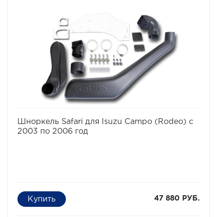
воду. Иногда двигатель может нахлебаться воды и на
меньшей глубине, достаточно поднять волну. А кроме
того не известно какие ямы могут быть даже в самом
невинном броде. В большинстве случаев попадание
воды в цилиндры работающего двигателя - фатально.
Вода, как известно, в отличие от воздуха несжимаема,
соответственно гнутся шатуны, "поднимаются"
головки моторов, ломаются коленвалы.
избранное
сравнить
Шноркель Safari для Isuzu Campo (Rodeo) с
2003 по 2006 год
47 880 РУБ.