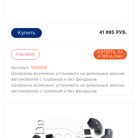
41 895 РУБ.
КУПИТЬ ЗА
Под заказ
4 189 р./мес
Артикул:
SS155HF
Шноркель возможно установить на дизельные версии
автомобилей с турбиной и без фендеров
Шноркель возможно установить на дизельные версии
автомобилей с турбиной и без фендеров
Самая лучшая защита вашего двигателя от грязи и
воды это шноркели Safari австралийского
производства. Инженеры Safari разработали
шноркель специально для Isuzu, выполнен он из
полиэтилена премиум класса для надежного
противостояния условиям бездорожья.