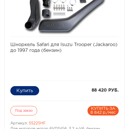
избранное
сравнить
Шноркель Safari для Isuzu Trooper (Jackaroo)
до 1997 года (бензин)
88 420 РУБ.
КУПИТЬ ЗА
Под заказ
8 842 р./мес
Артикул:
SS225HF
Для моторов мотор 6VD1VG6, 3.2 л-V6, бензин