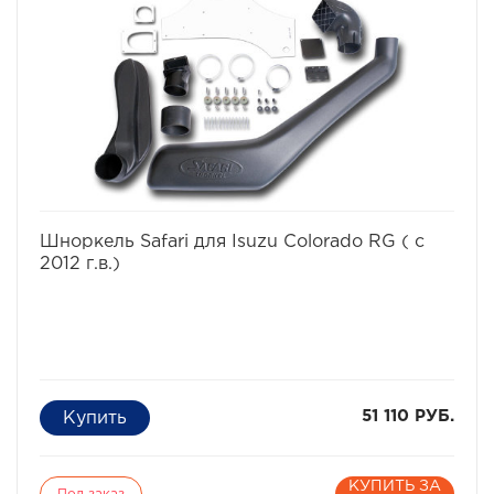
того не известно какие ямы могут быть даже в самом
невинном броде. В большинстве случаев попадание
воды в цилиндры работающего двигателя - фатально.
Вода, как известно, в отличие от воздуха несжимаема,
соответственно гнутся шатуны, "поднимаются"
головки моторов, ломаются коленвалы.
избранное
сравнить
Шноркель Safari для Isuzu Colorado RG ( с
2012 г.в.)
51 110 РУБ.
КУПИТЬ ЗА