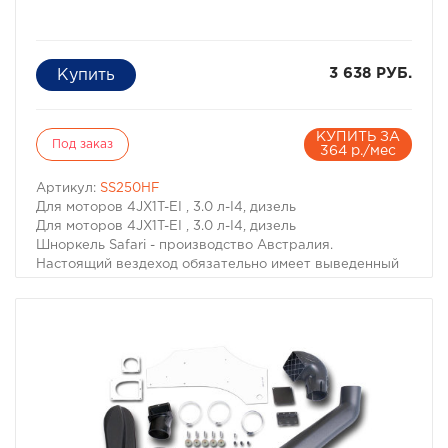
3 638 РУБ.
КУПИТЬ ЗА
Под заказ
364 р./мес
Артикул:
SS250HF
Для моторов 4JX1T-EI , 3.0 л-I4, дизель
Для моторов 4JX1T-EI , 3.0 л-I4, дизель
Шноркель Safari - производство Австралия.
Настоящий вездеход обязательно имеет выведенный
на крышу воздухозаборник двигателя. Он необходим
не только когда капот Вашей машины погружается под
воду. Иногда двигатель может нахлебаться воды и на
меньшей глубине, достаточно поднять волну. А кроме
того не известно какие ямы могут быть даже в самом
невинном броде. В большинстве случаев попадание
воды в цилиндры работающего двигателя - фатально.
Вода, как известно, в отличие от воздуха несжимаема,
соответственно гнутся шатуны, "поднимаются"