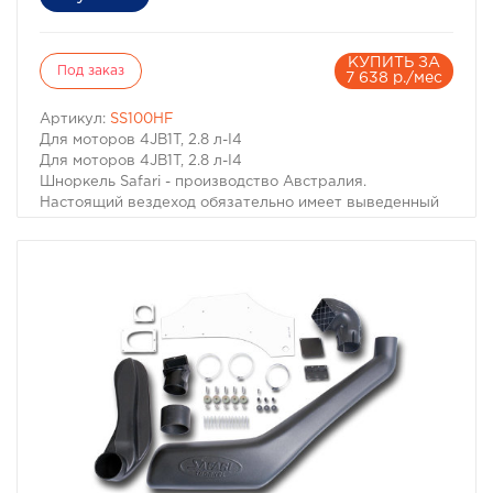
КУПИТЬ ЗА
Под заказ
7 638 р./мес
Артикул:
SS100HF
Для моторов 4JB1T, 2.8 л-I4
Для моторов 4JB1T, 2.8 л-I4
Шноркель Safari - производство Австралия.
Настоящий вездеход обязательно имеет выведенный
на крышу воздухозаборник двигателя. Он необходим
не только когда капот Вашей машины погружается под
воду. Иногда двигатель может нахлебаться воды и на
меньшей глубине, достаточно поднять волну. А кроме
того не известно какие ямы могут быть даже в самом
невинном броде. В большинстве случаев попадание
воды в цилиндры работающего двигателя - фатально.
Вода, как известно, в отличие от воздуха несжимаема,
соответственно гнутся шатуны, "поднимаются"
головки моторов, ломаются коленвалы.