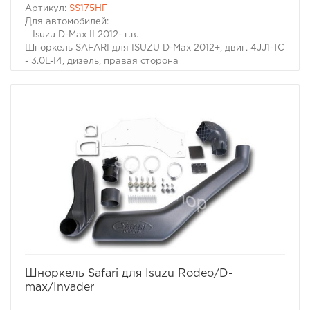
Артикул:
SS175HF
Для автомобилей:
– Isuzu D-Max II 2012- г.в.
Шноркель SAFARI для ISUZU D-Max 2012+, двиг. 4JJ1-TC
- 3.0L-I4, дизель, правая сторона
Настоящий вездеход обязательно имеет выведенный
на крышу воздухозаборник двигателя. Он необходим
не только когда капот Вашей машины погружается под
воду. Иногда двигатель может нахлебаться воды и на
меньшей глубине, достаточно поднять волну. А кроме
того не известно какие ямы могут быть даже в самом
невинном броде. В большинстве случаев попадание
воды в цилиндры работающего двигателя - фатально.
Вода, как известно, в отличие от воздуха несжимаема,
соответственно гнутся шатуны, "поднимаются"
головки моторов, ломаются коленвалы.
избранное
сравнить
Шноркель Safari для Isuzu Rodeo/D-
max/Invader