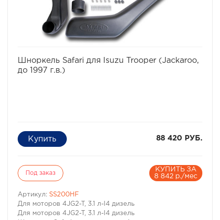
головки моторов, ломаются коленвалы.
избранное
сравнить
Шноркель Safari для Isuzu Trooper (Jackaroo,
до 1997 г.в.)
88 420 РУБ.
КУПИТЬ ЗА
Под заказ
8 842 р./мес
Артикул:
SS200HF
Для моторов 4JG2-T, 3.1 л-I4 дизель
Для моторов 4JG2-T, 3.1 л-I4 дизель