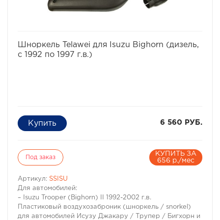
избранное
сравнить
Шноркель Telawei для Isuzu Bighorn (дизель,
с 1992 по 1997 г.в.)
6 560 РУБ.
КУПИТЬ ЗА
Под заказ
656 р./мес
Артикул:
SSISU
Для автомобилей:
– Isuzu Trooper (Bighorn) II 1992-2002 г.в.
Пластиковый воздухозаброник (шноркель / snorkel)
для автомобилей Исузу Джакару / Трупер / Бигхорн и