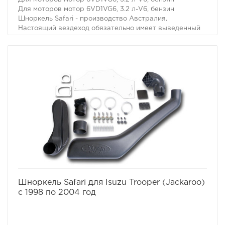
Для моторов мотор 6VD1VG6, 3.2 л-V6, бензин
Шноркель Safari - производство Австралия.
Настоящий вездеход обязательно имеет выведенный
на крышу воздухозаборник двигателя. Он необходим
не только когда капот Вашей машины погружается под
воду. Иногда двигатель может нахлебаться воды и на
меньшей глубине, достаточно поднять волну. А кроме
того не известно какие ямы могут быть даже в самом
невинном броде. В большинстве случаев попадание
воды в цилиндры работающего двигателя - фатально.
Вода, как известно, в отличие от воздуха несжимаема,
соответственно гнутся шатуны, "поднимаются"
головки моторов, ломаются коленвалы.
избранное
сравнить
Шноркель Safari для Isuzu Trooper (Jackaroo)
с 1998 по 2004 год