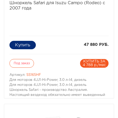
Шноркель Safari для Isuzu Campo (Rodeo) с
2007 года
47 880 РУБ.
КУПИТЬ ЗА
Под заказ
4 788 р./мес
Артикул:
SS165HF
Для моторов 4JJ1-Hi-Power, 3.0 л-I4, дизель
Для моторов 4JJ1-Hi-Power, 3.0 л-I4, дизель
Шноркель Safari - производство Австралия.
Настоящий вездеход обязательно имеет выведенный
на крышу воздухозаборник двигателя. Он необходим
не только когда капот Вашей машины погружается под
воду. Иногда двигатель может нахлебаться воды и на
меньшей глубине, достаточно поднять волну. А кроме