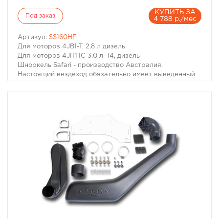
КУПИТЬ ЗА
Под заказ
4 788 р./мес
Артикул:
SS160HF
Для моторов 4JB1-T, 2.8 л дизель
Для моторов 4JH1TC 3.0 л -I4, дизель
Шноркель Safari - производство Австралия.
Настоящий вездеход обязательно имеет выведенный
на крышу воздухозаборник двигателя. Он необходим
не только когда капот Вашей машины погружается под
воду. Иногда двигатель может нахлебаться воды и на
меньшей глубине, достаточно поднять волну. А кроме
того не известно какие ямы могут быть даже в самом
невинном броде. В большинстве случаев попадание
воды в цилиндры работающего двигателя - фатально.
Вода, как известно, в отличие от воздуха несжимаема,
соответственно гнутся шатуны, "поднимаются"
головки моторов, ломаются коленвалы.
избранное
сравнить