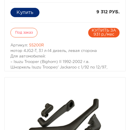
9 312 РУБ.
КУПИТЬ ЗА
Под заказ
931 р./мес
Артикул:
SS200R
мотор 4JG2-T, 3.1 л-I4 дизель, левая сторона
Для автомобилей:
– Isuzu Trooper (Bighorn) II 1992-2002 г.в.
Шноркель Isuzu Trooper/ Jackaroo с 1/92 по 12/97,
мотор 4JG2-T, 3.1 л-I4 дизель, левая сторона