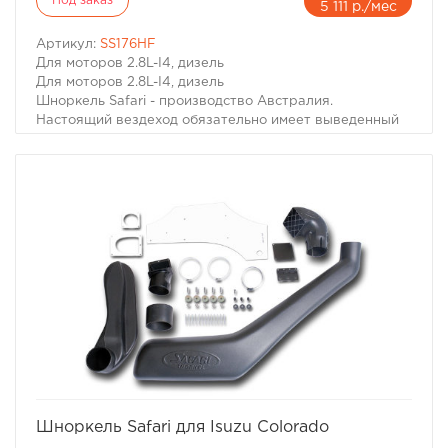
Под заказ
5 111 р./мес
Артикул:
SS176HF
Для моторов 2.8L-I4, дизель
Для моторов 2.8L-I4, дизель
Шноркель Safari - производство Австралия.
Настоящий вездеход обязательно имеет выведенный
на крышу воздухозаборник двигателя. Он необходим
не только когда капот Вашей машины погружается под
воду. Иногда двигатель может нахлебаться воды и на
меньшей глубине, достаточно поднять волну. А кроме
того не известно какие ямы могут быть даже в самом
невинном броде. В большинстве случаев попадание
воды в цилиндры работающего двигателя - фатально.
Вода, как известно, в отличие от воздуха несжимаема,
соответственно гнутся шатуны, "поднимаются"
головки моторов, ломаются коленвалы.
избранное
сравнить
Шноркель Safari для Isuzu Colorado