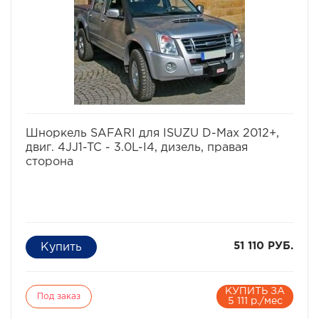
воды в цилиндры работающего двигателя - фатально.
Вода, как известно, в отличие от воздуха несжимаема,
соответственно гнутся шатуны, "поднимаются"
головки моторов, ломаются коленвалы.
избранное
сравнить
Шноркель SAFARI для ISUZU D-Max 2012+,
двиг. 4JJ1-TC - 3.0L-I4, дизель, правая
сторона
51 110 РУБ.
КУПИТЬ ЗА
Под заказ
5 111 р./мес