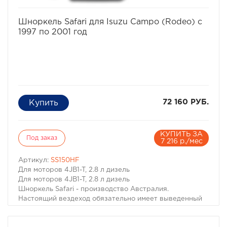
избранное
сравнить
Шноркель Safari для Isuzu Campo (Rodeo) с
1997 по 2001 год
72 160 РУБ.
КУПИТЬ ЗА
Под заказ
7 216 р./мес
Артикул:
SS150HF
Для моторов 4JB1-T, 2.8 л дизель
Для моторов 4JB1-T, 2.8 л дизель
Шноркель Safari - производство Австралия.
Настоящий вездеход обязательно имеет выведенный
на крышу воздухозаборник двигателя. Он необходим
не только когда капот Вашей машины погружается под