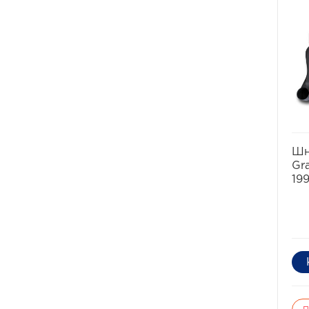
Шн
Gr
19