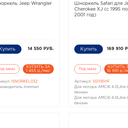
оркель Jeep Wrangler
Шноркель Safari для J
Cherokee XJ (с 1995 по
2001 год)
14 550 РУБ.
169 910 
КУПИТЬ ЗА
КУПИТЬ 
од заказ
Под заказ
1 455 р./мес
16 991 р./
икул:
ISNORKEL032
Артикул:
SS1195HF
изводитель Ironman
Для мотора AMCI6 4.0Litre-I
бензин
Для мотора AMCI6 4.0Litre-I
бензин
Шноркель Safari -
производство Австралия.
Настоящий вездеход
обязательно имеет