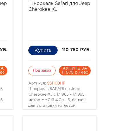
eep
Шноркель Safari для Jeep
Cherokee XJ
РУБ.
110 750 РУБ.
ЗА
КУПИТЬ ЗА
Под заказ
мес
11 075 р./мес
Артикул:
SS1100HF
6,
Шноркель SAFARI на Jeep
Cherokee XJ с 1/1985 - 1/1995,
6,
мотор AMCI6 4.0л -I6, бензин,
для установки на левой
стороне.