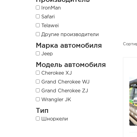
IronMan
Safari
Telawei
Другие производители
Марка автомобиля
Сортир
Jeep
Модель автомобиля
Cherokee XJ
Grand Cherokee WJ
Grand Cherokee ZJ
Wrangler JK
Тип
Шноркели