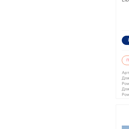
Lib
раб
фат
в о
нес
гну
гол
кол
П
Арт
Для
Pow
Для
Pow
Шно
про
Нас
обя
выв
воз