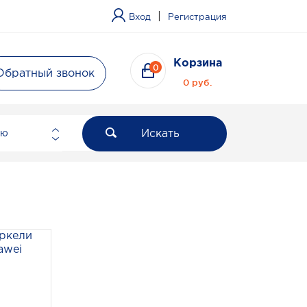
|
Вход
Регистрация
Корзина
0
Обратный звонок
0 руб.
Искать
ию
ркели
awei