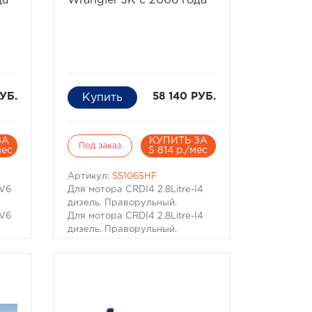
да
Wrangler JK с 2006 года
работающего двигателя -
ы
фатально. Вода, как известно,
в отличие от воздуха
но,
несжимаема, соответственно
гнутся шатуны, "поднимаются"
но
головки моторов, ломаются
ся"
коленвалы.
УБ.
58 140 РУБ.
ЗА
КУПИТЬ ЗА
Под заказ
мес
5 814 р./мес
Артикул:
SS1065HF
-V6
Для мотора CRDI4 2.8Litre-I4
дизель. Праворульный.
-V6
Для мотора CRDI4 2.8Litre-I4
дизель. Праворульный.
Шноркель Safari -
производство Австралия.
Настоящий вездеход
обязательно имеет
выведенный на крышу
.
воздухозаборник двигателя.