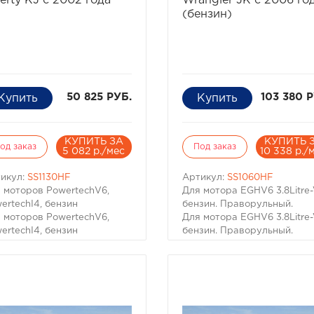
erty KJ c 2002 года
Wrangler JK с 2006 го
отающего двигателя -
большинстве случаев
(бензин)
ально. Вода, как известно,
попадание воды в цилиндр
тличие от воздуха
работающего двигателя -
жимаема, соответственно
фатально. Вода, как извест
тся шатуны, "поднимаются"
в отличие от воздуха
овки моторов, ломаются
несжимаема, соответствен
енвалы.
гнутся шатуны, "поднимают
50 825 РУБ.
103 380 Р
головки моторов, ломаются
коленвалы.
КУПИТЬ ЗА
КУПИТЬ 
од заказ
Под заказ
5 082 р./мес
10 338 р./
икул:
SS1130HF
Артикул:
SS1060HF
 моторов PowertechV6,
Для мотора EGHV6 3.8Litre
ertechI4, бензин
бензин. Праворульный.
 моторов PowertechV6,
Для мотора EGHV6 3.8Litre
ertechI4, бензин
бензин. Праворульный.
ркель Safari -
Шноркель Safari -
изводство Австралия.
производство Австралия.
тоящий вездеход
Настоящий вездеход
зательно имеет
обязательно имеет
еденный на крышу
выведенный на крышу
духозаборник двигателя.
воздухозаборник двигателя