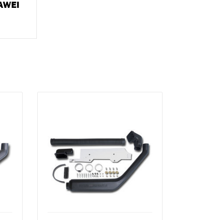
ть
избранное
сравнить