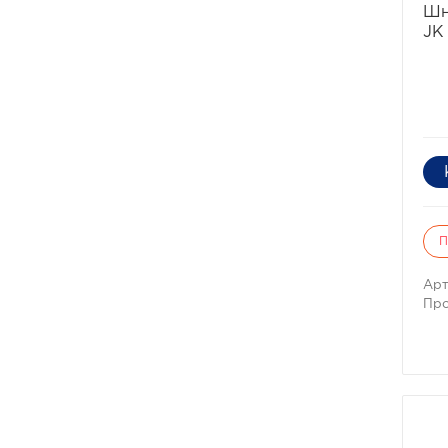
Шн
JK
П
Арт
Про