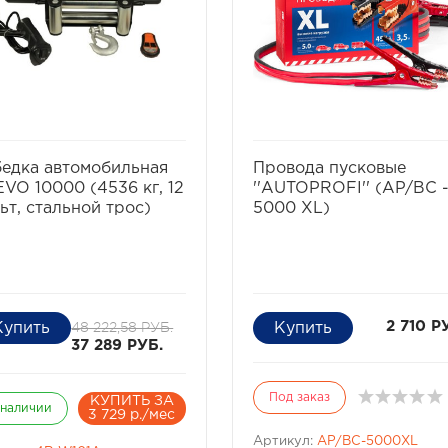
избранное
сравнить
избранное
сравнит
едка автомобильная
Провода пусковые
VO 10000 (4536 кг, 12
''AUTOPROFI'' (AP/BC 
ьт, стальной трос)
5000 XL)
48 222,58 РУБ.
2 710 Р
37 289 РУБ.
Под заказ
КУПИТЬ ЗА
 наличии
3 729 р./мес
Артикул:
AP/BC-5000XL