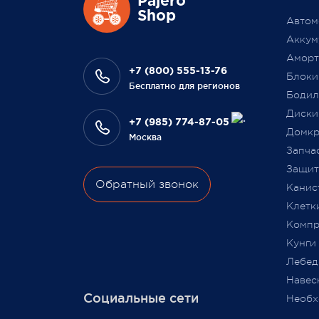
Pajero
Выраж
Shop
разыграем одну умную колонку
Автом
что В
среди наших покупателей,
Аккум
на да
оплативших свой заказ в феврале
Аморт
сотру
этого года.
+7 (800) 555-13-76
Блоки
Бесплатно для регионов
Бодил
Всегда Ваш, Pajero Shop
Диски
Ваш Pa
+7 (985) 774-87-05
3 февраля 2022
Домкр
Москва
9 июля
Запча
Защита
Обратный звонок
Канис
Клетк
Компр
Кунги
Лебед
Навес
Социальные сети
Необх