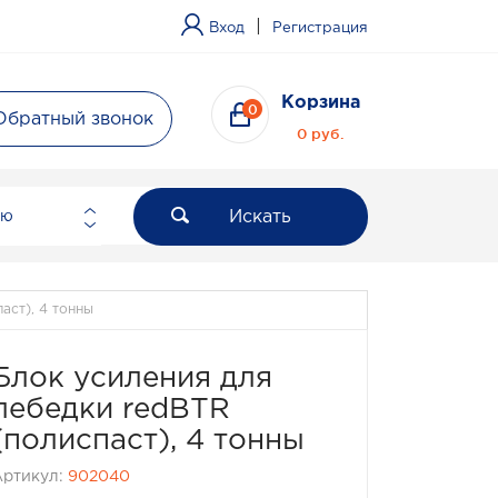
|
Вход
Регистрация
Корзина
0
Обратный звонок
0 руб.
Искать
ию
аст), 4 тонны
Блок усиления для
лебедки redBTR
(полиспаст), 4 тонны
Артикул:
902040