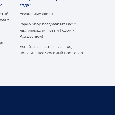
?
году!
Уважаемые 
астый
Уважаемые клиенты!
С сегодняш
вучит
Pajero Shop поздравляет Вас с
WhatsApp
!
наступающим Новым Годом и
Наш номер 
Рождеством!
+7 (495) 77
его
Успейте заказать и, главное,
получить необходимый Вам товар
в своём городе, ознакомившись с
графиком работы Транспортных
ли
Компаний в новогодние и
праздничные дни:
Спасибо, чт
становитьс
График последних отправок
ться
"Деловыми линиями"
Ваш Pajero 
График последних отправок
25 февраля 
"Желдорэкспедицией"
вие