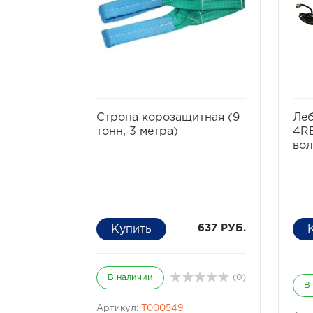
избранное
сравнить
Стропа корозащитная (9
Леб
тонн, 3 метра)
4RE
вол
637 РУБ.
В наличии
(0)
В
Артикул:
T000549