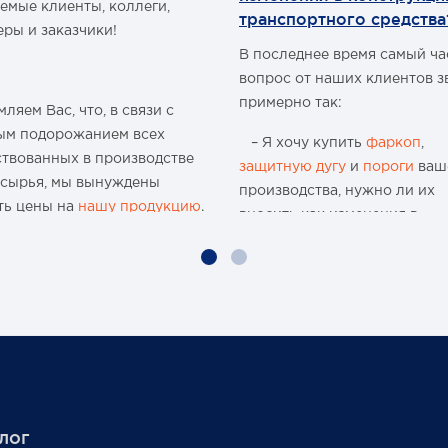
емые клиенты, коллеги,
иоуправление
транспортного средства
еры и заказчики!
омплекте
аритные размеры ДхШхВ,
В последнее время самый ч
вопрос от наших клиентов з
х160х212
примерно так:
ановочные размеры, мм
ляем Вас, что, в связи с
114,3
ым подорожанием всех
– Я хочу купить
фаркоп
,
а нетто, кг
ствованных в производстве
защитную дугу
и
пороги
ваш
 сырья, мы вынуждены
а брутто, кг
производства, нужно ли их
ть цены на
нашу продукцию
.
вносить как изменения в
конструкцию транспортного
ю 15-и летнюю историю
средства и что мне будет, ес
 организации и
меня остановят сотрудники
водства мы поднимали цены
ГИБДД?
аз, но с учётом
чайшей экономической
Давайте попробуем разобра
новки, разрыва бизнес-
нужно или нет?
в международного
аба, нам приходится
Единственным документом,
лог
ть цены вновь...
подтверждающим соответст