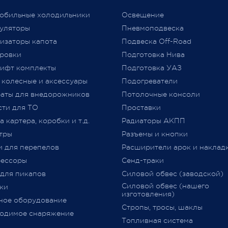
аем признательность за то,
автомобиля требованиям
обильные холодильники
Освещение
ы выбираете нас и надежду
технического регламента
уляторы
Пневмоподвеска
льнейшее плодотворное
Таможенного союза (
ТР
ТС
изаторы капота
Подвеска Off-Road
дничество.
018/2011) «О безопасности
ровки
Подготовка Нива
колесных транспортных сре
ифт комплекты
Подготовка УАЗ
принятого Решением Комис
 колесные и аксессуары
Подогреватели
Таможенного союза от 09.12.2
jero Shop.
аты для внедорожников
№ 877 (с изменениями)
Потолочные консоли
явля
 2021
«
Одобрение Типа Транспорт
сти для ТО
Проставки
Средства
»
(
далее –
ОТТС).
 картера, коробки и т.д.
Радиаторы АКПП
тры
Разъемы и кнопки
После прохождения всех
и для перепелов
Расширители арок и наклад
испытаний и проверок на
ессоры
Сенд-траки
соответствие требований
ТР
 для пикапов
Силовой обвес (заводской)
018/2011
,
аккредитованным
Силовой обвес (нашего
ки
органом сертификации
изготовления)
ное оборудование
оформляется
ОТТС
на
Стропы, тросы, шаклы
определённую марку и модел
одимое снаряжение
Топливная система
данный документ
выдается н