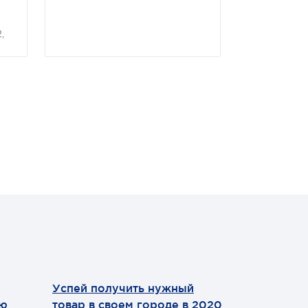
Кольцевой 
синтетическ
,
Предназнач
Буксирного 
Корозащиты
/
связывания 
ий
Успей получить нужный
Теперь мы
ию
товар в своем городе в 2020
WhatsApp