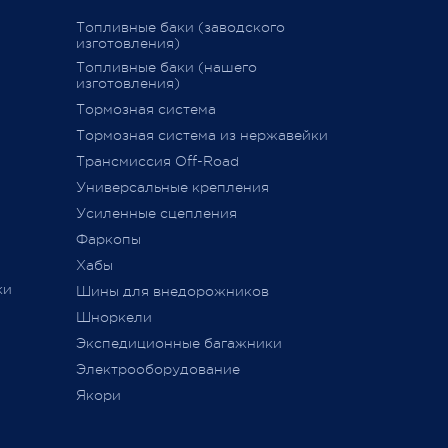
График последних отправок "ПЭК"
Топливные баки (заводского
изготовления)
15 декабря 2020
Топливные баки (нашего
изготовления)
Тормозная система
дств»
,
Тормозная система из нержавейки
сии
011 г.
Трансмиссия Off-Road
ется
Универсальные крепления
ного
Усиленные сцепления
Фаркопы
Хабы
ки
Шины для внедорожников
Шноркели
ТС
Экспедиционные багажники
Электрооборудование
Якори
ь,
а