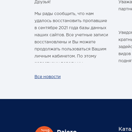
Друзья!
Уважа
Рад
м Годом и
партн
В к
Мы рады сообщить, что нам
Габ
мм
удалось восстановить пропавшие
547
в сентябре 2021 года базы данных
Уст
Уведом
наших сайтов. Все учетные записи
здравить
254х
кратн
восстановлены и Вы можете
Масс
овым Годом
задей
28,0
продолжать пользоваться Вашим
видов
Масс
личным кабинетом. По этому
37,0
подня
радостному поводу мы
ины,
дарим каждому нашему
За вс
Все новости
ных троп!
покупателю промокод со скидкой
нашей
 шины
на покупку умной колонки
произ
Капсула с голосовым помощником
лишь р
Маруся от VK. Он отобразится в
жесто
Вашем личном кабинете на сайте
обста
магазина Pajero Shop 14 февраля.
цикло
масшт
Ката
повыси
Также 1 марта 2022 года мы