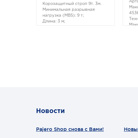
Арт
Корозащитный строп 9т. 3м.
Мак
Минимальная разрывная
4536
нагрузка (MBS): 9 т;
Тех
Длина: 3 м;
Мак
Ширина ленты: 60 мм;
кгс 
Материал ленты: полиэстер;
453
Защита петель: экокожа;
Раб
Исполнение: Петля/Петля;
12
Мощн
6,0 
Тип
Тре
Пер
ред
203:
Уст
Авт
Диа
Новости
63,
Тип
Ста
Pajero Shop снова с Вами!
Новы
Диам
9,2/