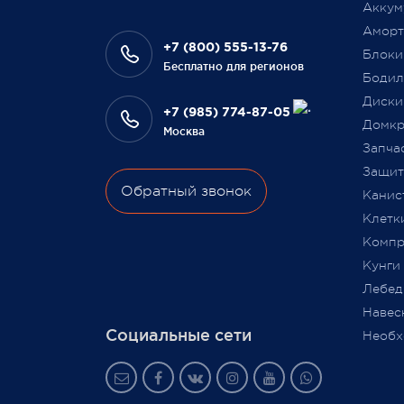
среди наших покупателей,
Аккум
на да
оплативших свой заказ в феврале
Аморт
сотру
этого года.
+7 (800) 555-13-76
Блоки
Бесплатно для регионов
Бодил
Всегда Ваш, Pajero Shop
Диски
Ваш Pa
+7 (985) 774-87-05
3 февраля 2022
Домкр
Москва
9 июля
Запча
Защита
Обратный звонок
Канис
Клетк
Компр
Кунги
Лебед
Навес
Социальные сети
Необх