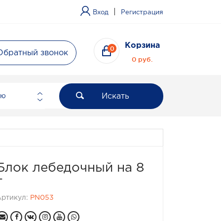
|
Вход
Регистрация
Корзина
0
Обратный звонок
0 руб.
Искать
ию
Блок лебедочный на 8
т
Артикул:
PN053