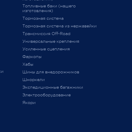
15 декабря 2020
Топливные баки (нашего
изготовления)
Тормозная система
дств»
,
Тормозная система из нержавейки
сии
011 г.
Трансмиссия Off-Road
ется
Универсальные крепления
ного
Усиленные сцепления
Фаркопы
Хабы
ки
Шины для внедорожников
Шноркели
ТС
Экспедиционные багажники
Электрооборудование
Якори
ь,
а
занием