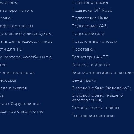
уляторы
Пневмоподвеска
льнейшее плодотворное
Таможенного союза (
ТР
ТС
изаторы капота
Подвеска Off-Road
дничество.
018/2011) «О безопасности
ровки
Подготовка Нива
колесных транспортных сре
ифт комплекты
Подготовка УАЗ
принятого Решением Комис
 колесные и аксессуары
Подогреватели
Таможенного союза от 09.12.2
jero Shop.
аты для внедорожников
№ 877 (с изменениями)
Потолочные консоли
явля
 2021
«
Одобрение Типа Транспорт
сти для ТО
Проставки
Средства
»
(
далее –
ОТТС).
 картера, коробки и т.д.
Радиаторы АКПП
тры
Разъемы и кнопки
После прохождения всех
и для перепелов
Расширители арок и наклад
испытаний и проверок на
ессоры
Сенд-траки
соответствие требований
ТР
 для пикапов
Силовой обвес (заводской)
018/2011
,
аккредитованным
Силовой обвес (нашего
ки
органом сертификации
изготовления)
ное оборудование
оформляется
ОТТС
на
Стропы, тросы, шаклы
определённую марку и модел
одимое снаряжение
Топливная система
данный документ
выдается н
определённую партию
транспортных средств с ука