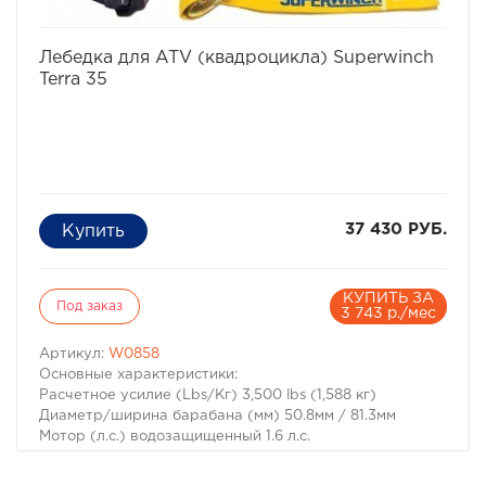
избранное
сравнить
Лебедка для ATV (квадроцикла) Superwinch
Terra 35
37 430 РУБ.
КУПИТЬ ЗА
Под заказ
3 743 р./мес
Артикул:
W0858
Основные характеристики:
Расчетное усилие (Lbs/Кг) 3,500 lbs (1,588 кг)
Диаметр/ширина барабана (мм) 50.8мм / 81.3мм
Мотор (л.с.) водозащищенный 1.6 л.с.
Передаточное число 140:1
Длина/диаметр троса 15.2м / 5.5мм