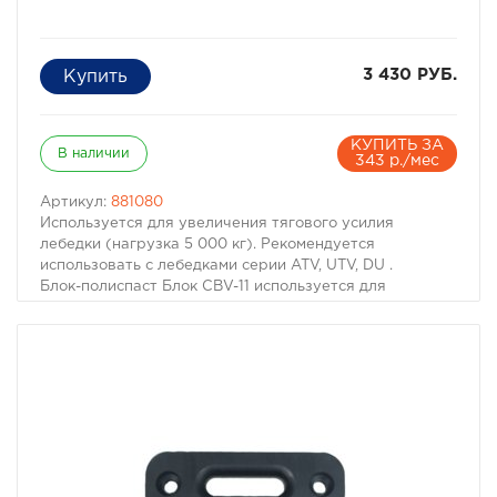
3 430 РУБ.
КУПИТЬ ЗА
В наличии
343 р./мес
Артикул:
881080
Используется для увеличения тягового усилия
лебедки (нагрузка 5 000 кг). Рекомендуется
использовать с лебедками серии ATV, UTV, DU .
Блок-полиспаст Блок CBV-11 используется для
увеличения тягового усилия лебедки. Для этого
необходимо пропустить трос через блок-полиспаст,
сам блок закрепить за дерево или другой
неподвижный объект. Затем крюк с тросом зацепить
рядом с лебедкой. Теперь при использовании лебедки,
ее тяговое усилие увеличилось в два раза.