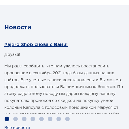
Пульт управления герметичный проводной 3м
Рекомендованная батарея н.д.
Габариты ДхШхВ (мм) 340мм x 114мм x 122мм
Вес (Кг) 9.1 кг
Производительность при 12В:
Новости
Нагрузка Lbs(Kг) Скорость намотки М/мин Потр. ток
(А)
0 lbs(0 кг) 6.9 19
Pajero Shop снова с Вами!
3,500 lbs (1,588 кг) 2.8 190
Друзья!
Мы рады сообщить, что нам удалось восстановить
пропавшие в сентябре 2021 года базы данных наших
сайтов. Все учетные записи восстановлены и Вы можете
продолжать пользоваться Вашим личным кабинетом. По
этому радостному поводу мы дарим каждому нашему
покупателю промокод со скидкой на покупку умной
колонки Капсула с голосовым помощником Маруся от
VK. Он отобразится в Вашем личном кабинете на сайте
магазина Pajero Shop 14 февраля.
Все новости