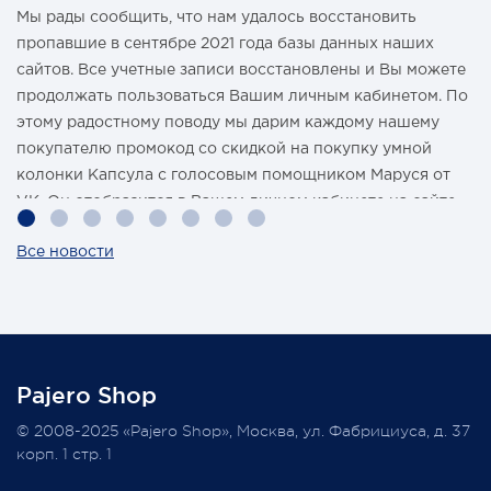
Мы рады сообщить, что нам удалось восстановить
пропавшие в сентябре 2021 года базы данных наших
сайтов. Все учетные записи восстановлены и Вы можете
продолжать пользоваться Вашим личным кабинетом. По
этому радостному поводу мы дарим каждому нашему
покупателю промокод со скидкой на покупку умной
колонки Капсула с голосовым помощником Маруся от
VK. Он отобразится в Вашем личном кабинете на сайте
магазина Pajero Shop 14 февраля.
Все новости
Также 1 марта 2022 года мы разыграем одну умную
колонку среди наших покупателей, оплативших свой
заказ в феврале этого года.
Pajero Shop
Всегда Ваш, Pajero Shop
© 2008-2025 «Pajero Shop», Москва, ул. Фабрициуса, д. 37
3 февраля 2022
корп. 1 стр. 1