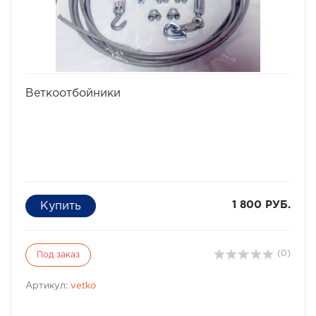
избранное
сравнить
Веткоотбойники
1 800 РУБ.
(0)
Под заказ
Артикул:
vetko