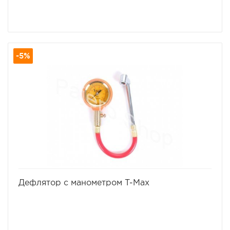
-5%
избранное
сравнить
Дефлятор с манометром T-Max