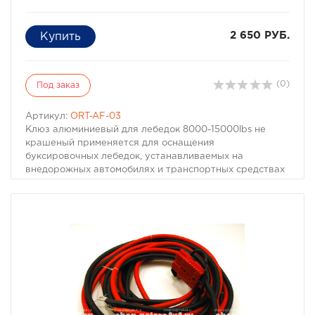
2 650 РУБ.
(0)
Под заказ
Артикул:
ORT-AF-03
Клюз алюминиевый для лебедок 8000-15000lbs не
крашеный применяется для оснащения
буксировочных лебедок, устанавливаемых на
внедорожных автомобилях и транспортных средствах
класса ATV/UTV. Клюз рассчитан на использование с
синтетическим (кевларовым) тросом, обеспечивает
его равномерное натяжение и правильную укладку на
барабане. Устройство рассчитано на оборудование
лебедок с тяговым усилием от 8000 до 15000 lbs
(3600-6800 кг), имеет стандартный размер отверстия
18.5х2.5 см и может использоваться с тросом
диаметром до 12 мм.
Применение устройства обеспечит подачу троса в
нужном направлении, исключит его зажим и