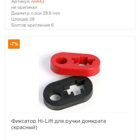
Артикул:
nn443
не оригинал
Диаметр п.оси 28.8 mm
Шлицев 28
Болтов крепления 6
Цена за Пару
Описание:
-7%
Механический хаб.
Работает в двух режимах :
- Постоянно включен
- Постоянно выключен
Позволит вам полностью отключать передний мост,
экономя топливо, снижая шумы и вибрации от
трансмиссии.
Подходит на автомобили :
- Mitsubishi Pajero, - Pajero Sport, - Montero, - Montero
Sport, - Challenger, - Delika 4WD, - L-200, - Triton
C передними 8-дюймовыми Главными Парами и
полуосями на 28 шлицев.
избранное
сравнить
Фиксатор Hi-Lift для ручки домкрата
(красный)