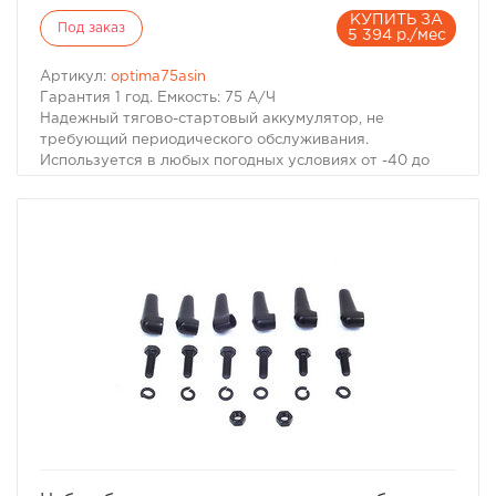
КУПИТЬ ЗА
Под заказ
5 394 р./мес
Артикул:
optima75asin
Гарантия 1 год. Емкость: 75 А/Ч
Надежный тягово-стартовый аккумулятор, не
требующий периодического обслуживания.
Используется в любых погодных условиях от -40 до
+40 градусов Цельсия. Подходит любым маркам
автомобилей, а также к морской технике.
Гелевый аккумулятор Optima ВТ DCM 5.5L – это
тягово-стартерный аккумулятор помимо большого
тока прокрутки, надежно питает всебортовое
оборудование и не заменим в условиях офф-роуда.
Гелевый аккумулятор Optima ВТ DCM 5.5L –
разработан таким образом, что может работать в
условиях достаточно высокой влажности и сильной
вибрации.
Благодаря тому, что Гелевый аккумулятор Optima ВТ
DCM 5.5L герметичен и не содержит свободного
электролита его можно использовать в любом
положении.
Гелевый аккумулятор Optima REDTOP 5.5L
избранное
сравнить