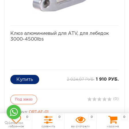
избранное
сравнить
Клюз алюминиевый для ATV, для лебедок
3000-4500lbs
2 024,07 РУБ.
1 910 РУБ.
(0)
Под заказ
Артикул:
ORT-AF-01
0
0
0
0
избранное
сравнить
вы смотрели
корзина