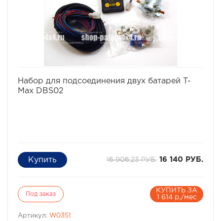
избранное
сравнить
Набор для подсоединения двух батарей T-
Max DBS02
16 906,23 РУБ.
16 140 РУБ.
КУПИТЬ ЗА
Под заказ
1 614 р./мес
Артикул:
W0351