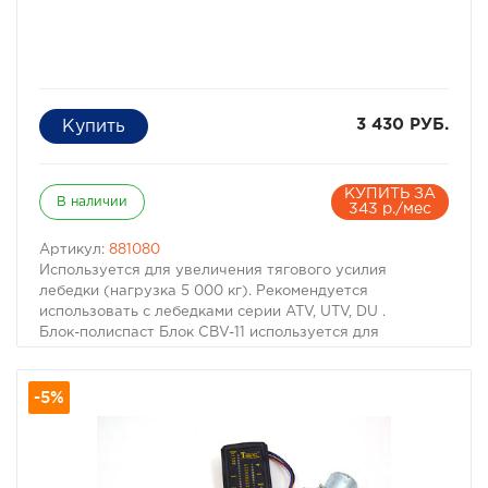
3 430 РУБ.
КУПИТЬ ЗА
В наличии
343 р./мес
Артикул:
881080
Используется для увеличения тягового усилия
лебедки (нагрузка 5 000 кг). Рекомендуется
использовать с лебедками серии ATV, UTV, DU .
Блок-полиспаст Блок CBV-11 используется для
увеличения тягового усилия лебедки. Для этого
необходимо пропустить трос через блок-полиспаст,
-5%
сам блок закрепить за дерево или другой
неподвижный объект. Затем крюк с тросом зацепить
рядом с лебедкой. Теперь при использовании лебедки,
ее тяговое усилие увеличилось в два раза.