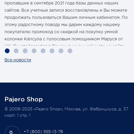
пропавшие в сентябре 2021 года базы данных наших
сайтов. Все учетные записи восстановлены и Вы можете
продолжать пользоваться Вашим личным кабинетом. По
этому радостному поводу мы дарим каждому нашему
покупателю промокод со скидкой на покупку умной
колонки Капсула с голосовым помощником Маруся от
VK. Он отобразится в Вашем личном кабинете на сайте
магазина Pajero Shop 14 февраля.
Все новости
Также 1 марта 2022 года мы разыграем одну умную
колонку среди наших покупателей, оплативших свой
заказ в феврале этого года.
Pajero Shop
Всегда Ваш, Pajero Shop
© 2008-2025 «Pajero Shop», Москва, ул. Фабрициуса, д. 37
3 февраля 2022
корп. 1 стр. 1
+7 (800) 555-13-76