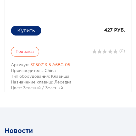
427 РУБ.
(0)
Под заказ
Артикул:
SF50713-5-A6BG-05
Производитель: China
Тип оборудования: Клавиша
Назначение клавиш: Лебедка
Цвет: Зеленый / Зеленый
Переключатель (ВКЛ)-ОТКЛ-(ВКЛ), для управления
лебедкой 12-24В с зеленой подсветкой WINCH
Новости