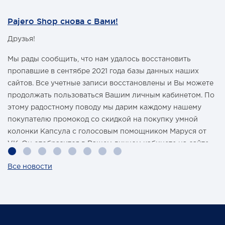
Pajero Shop снова с Вами!
Друзья!
Мы рады сообщить, что нам удалось восстановить
пропавшие в сентябре 2021 года базы данных наших
сайтов. Все учетные записи восстановлены и Вы можете
продолжать пользоваться Вашим личным кабинетом. По
этому радостному поводу мы дарим каждому нашему
покупателю промокод со скидкой на покупку умной
колонки Капсула с голосовым помощником Маруся от
VK. Он отобразится в Вашем личном кабинете на сайте
магазина Pajero Shop 14 февраля.
Все новости
Также 1 марта 2022 года мы разыграем одну умную
колонку среди наших покупателей, оплативших свой
заказ в феврале этого года.