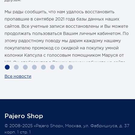
Мы рады сообщить, что нам удалось восстановить
пропавшие в сентябре 2021 года базы данных наших
сайтов. Все учетные записи восстановлены и Вы можете
продолжать пользоваться Вашим личным кабинетом. По
этому радостному поводу мы дарим каждому нашему
покупателю промокод со скидкой на покупку умной
колонки Капсула с голосовым помощником Маруся от
VK. Он отобразится в Вашем личном кабинете на сайте
магазина Pajero Shop 14 февраля.
Все новости
Также 1 марта 2022 года мы разыграем одну умную
колонку среди наших покупателей, оплативших свой
заказ в феврале этого года.
Pajero Shop
Всегда Ваш, Pajero Shop
© 2008-2025 «Pajero Shop», Москва, ул. Фабрициуса, д. 37
3 февраля 2022
корп. 1 стр. 1