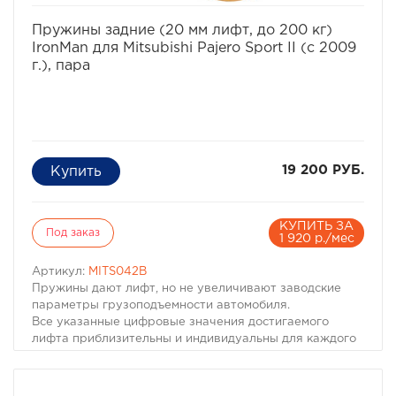
избранное
сравнить
Пружины задние (20 мм лифт, до 200 кг)
IronMan для Mitsubishi Pajero Sport II (с 2009
г.), пара
19 200 РУБ.
КУПИТЬ ЗА
Под заказ
1 920 р./мес
Артикул:
MITS042B
Пружины дают лифт, но не увеличивают заводские
параметры грузоподъемности автомобиля.
Все указанные цифровые значения достигаемого
лифта приблизительны и индивидуальны для каждого
автомобиля.
Лифт составит около 20мм!
Цена за 1 комплект (2 пружины)