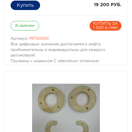
19 200 РУБ.
КУПИТЬ ЗА
В наличии
1 920 р./мес
Артикул:
MITS040C
Все цифровые значения достигаемого лифта
приблизительны и индивидуальны для каждого
автомобиля!
Пружины с индексом С обеспечат отличную
поддержку автомобилю, на котором установлены
тяжелые дополнительные аксессуары, например,
стальной силовой бампер, электрическая лебедка и
т.д.
Диаметр прутка, мм
Высота , мм
Посадочное место, мм
19
320
64/93
Цена указана за пару (2шт.)