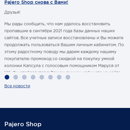
Pajero Shop снова с Вами!
Друзья!
Мы рады сообщить, что нам удалось восстановить
пропавшие в сентябре 2021 года базы данных наших
сайтов. Все учетные записи восстановлены и Вы можете
продолжать пользоваться Вашим личным кабинетом. По
этому радостному поводу мы дарим каждому нашему
покупателю промокод со скидкой на покупку умной
колонки Капсула с голосовым помощником Маруся от
VK. Он отобразится в Вашем личном кабинете на сайте
магазина Pajero Shop 14 февраля.
Все новости
Также 1 марта 2022 года мы разыграем одну умную
колонку среди наших покупателей, оплативших свой
заказ в феврале этого года.
Pajero Shop
Всегда Ваш, Pajero Shop