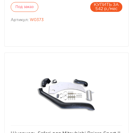
КУПИТЬ ЗА
Под заказ
542 р./мес
Артикул:
W0373
избранное
сравнить