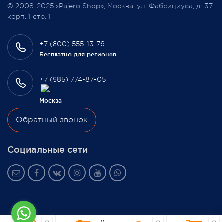
© 2008-2025 «Pajero Shop», Москва, ул. Фабрициуса, д. 37
3 февраля 2022
корп. 1 стр. 1
+7 (800) 555-13-76
Бесплатно для регионов
+7 (985) 774-87-05
Москва
Обратный звонок
Социальные сети
0
0
0
0