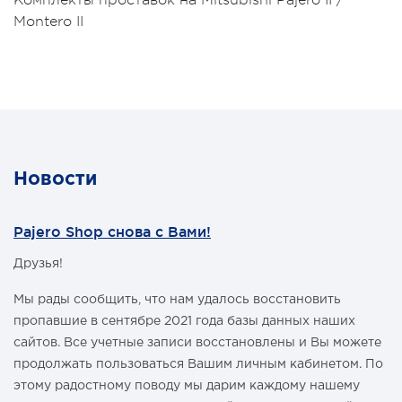
Комплекты проставок на Mitsubishi Pajero II /
целью улучшения проходимости и для возможности
Montero II
установки больших колес, что особенно важно в
условиях офф-роуд.
В комплект проставок для бодилифта Pajero II /
Montero II входят сами проставки, а также болты, гайки
и шайбы для крепления.
Характеристики Комплекта проставок для бодилифта
Pajero II / Montero II:
· Высота проставки: 6 см
· Кол-во проставок: 12 шт
· Материал: капролон
Новости
Комплект проставок для бодилифта Pajero II / Montero
II предназначен для 5-ти дверного автомобиля.
Pajero Shop снова с Вами!
Друзья!
Мы рады сообщить, что нам удалось восстановить
пропавшие в сентябре 2021 года базы данных наших
сайтов. Все учетные записи восстановлены и Вы можете
продолжать пользоваться Вашим личным кабинетом. По
этому радостному поводу мы дарим каждому нашему