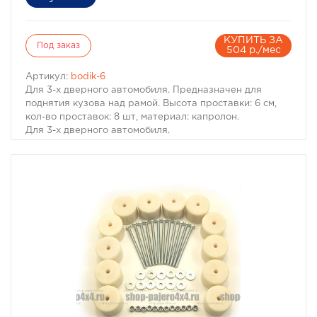
КУПИТЬ ЗА
Под заказ
504 р./мес
Артикул:
bodik-6
Для 3-х дверного автомобиля. Предназначен для
поднятия кузова над рамой. Высота проставки: 6 см,
кол-во проставок: 8 шт, материал: капролон.
Для 3-х дверного автомобиля.
Комплект проставок для бодилифта Pajero II / Montero
II предназначен для поднятия кузова над рамой, с
целью улучшения проходимости и для возможности
установки больших колес, что особенно важно в
условиях офф-роуд.
В комплект проставок для бодилифта Pajero II /
Montero II входят сами проставки, а также болты, гайки
и шайбы для крепления.
Характеристики Комплекта проставок для бодилифта
Pajero II / Montero II:
· Высота проставки: 6 см
· Кол-во проставок: 8 шт
· Материал: капролон