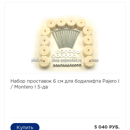
предназначен для поднятия кузова над рамой, с целью
улучшения проходимости и для возможности
установки больших колес, что особенно важно в
условиях офф-роуд.
В комплект проставок для бодилифта Pajero I / Montero
I входят сами проставки, а также болты, гайки и шайбы
для крепления.
Характеристики Комплекта проставок для бодилифта
Pajero I / Montero I:
· Высота проставки: 6 см
· Кол-во проставок: 8 шт
· Материал: капролон
Комплект проставок для бодилифта Pajero I / Montero I
предназначен для 3-х дверного автомобиля.
избранное
сравнить
Набор проставок 6 см для бодилифта Pajero I
/ Montero I 5-дв
5 040 РУБ.