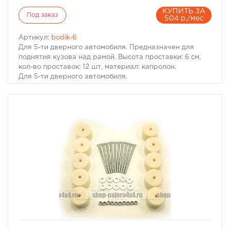
КУПИТЬ ЗА
Под заказ
504 р./мес
Артикул:
bodik-6
Для 5-ти дверного автомобиля. Предназначен для
поднятия кузова над рамой. Высота проставки: 6 см,
кол-во проставок: 12 шт, материал: капролон.
Для 5-ти дверного автомобиля.
Комплект проставок для бодилифта Pajero II / Montero
II предназначен для поднятия кузова над рамой, с
целью улучшения проходимости и для возможности
установки больших колес, что особенно важно в
условиях офф-роуд.
В комплект проставок для бодилифта Pajero II /
Montero II входят сами проставки, а также болты, гайки
и шайбы для крепления.
Характеристики Комплекта проставок для бодилифта
Pajero II / Montero II:
· Высота проставки: 6 см
· Кол-во проставок: 12 шт
· Материал: капролон
Комплект проставок для бодилифта Pajero II / Montero
II предназначен для 5-ти дверного автомобиля.
избранное
сравнить