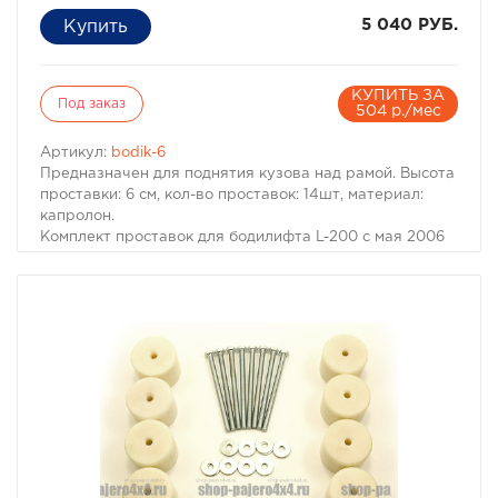
5 040 РУБ.
КУПИТЬ ЗА
Под заказ
504 р./мес
Артикул:
bodik-6
Предназначен для поднятия кузова над рамой. Высота
проставки: 6 см, кол-во проставок: 14шт, материал:
капролон.
Комплект проставок для бодилифта L-200 с мая 2006
предназначен для поднятия кузова над рамой, с целью
улучшения проходимости и для возможности
установки больших колес, что особенно важно в
условиях офф-роуд.
В комплект проставок для бодилифта L-200 с мая 2006
входят сами проставки, а также болты, гайки и шайбы
для крепления.
Характеристики Комплекта проставок для бодилифта
L-200 с мая 2006:
· Высота проставки: 6 см
· Кол-во проставок: 14 шт
· Материал: капролон