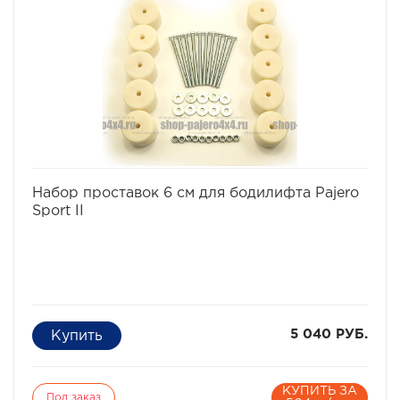
В комплект проставок для бодилифта Pajero Sport /
Montero Sport входят сами проставки, а также болты,
гайки и шайбы для крепления.
Характеристики Комплекта проставок для бодилифта
Pajero Sport / Montero Sport:
· Высота проставки: 6 см
· Кол-во проставок: 10 шт
· Материал: капролон
избранное
сравнить
Набор проставок 6 см для бодилифта Pajero
Sport II
5 040 РУБ.
КУПИТЬ ЗА
Под заказ