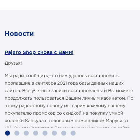
Материал - капролон
Подходит для Toyota Landcruiser 70-й, 80-й серий. Для
установки на другие модели может потребоваться
замена болтов.
Новости
Pajero Shop снова с Вами!
Друзья!
Мы рады сообщить, что нам удалось восстановить
пропавшие в сентябре 2021 года базы данных наших
сайтов. Все учетные записи восстановлены и Вы можете
продолжать пользоваться Вашим личным кабинетом. По
этому радостному поводу мы дарим каждому нашему
покупателю промокод со скидкой на покупку умной
колонки Капсула с голосовым помощником Маруся от
VK. Он отобразится в Вашем личном кабинете на сайте
магазина Pajero Shop 14 февраля.