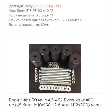
Артикул:
Body-315195-60-d10-12
Код: Body-315195-60-d10-12
Производитель: Autogur73
Применяется для автомобилей: УАЗ Хантер
Высота проставки: 60мм
Цвет: Черный
Комплект бодилифт (лифт кузова) УАЗ Хантер (60 мм)
избранное
сравнить
Боди лифт 50 мм УАЗ-452 Буханка (d=60
мм) (8 болт. М10х160 +2 болта М12х200) черн