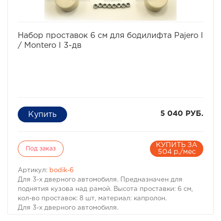
избранное
сравнить
Набор проставок 6 см для бодилифта Pajero I
/ Montero I 3-дв
5 040 РУБ.
КУПИТЬ ЗА
Под заказ
504 р./мес
Артикул:
bodik-6
Для 3-х дверного автомобиля. Предназначен для
поднятия кузова над рамой. Высота проставки: 6 см,
кол-во проставок: 8 шт, материал: капролон.
Для 3-х дверного автомобиля.
Комплект проставок для бодилифта Pajero I / Montero I