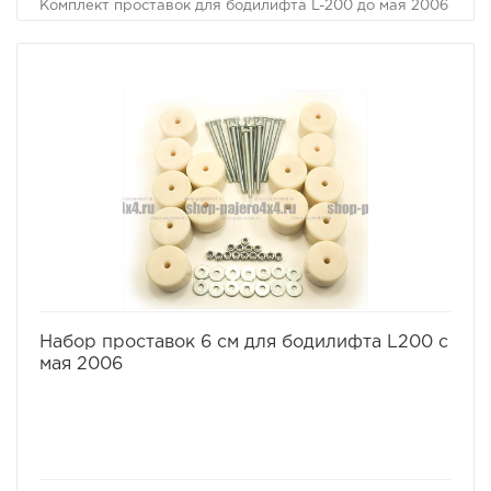
Комплект проставок для бодилифта L-200 до мая 2006
предназначен для поднятия кузова над рамой, с целью
улучшения проходимости и для возможности
установки больших колес, что особенно важно в
условиях офф-роуд.
В комплект проставок для бодилифта L-200 до мая
2006 входят сами проставки, а также а также болты,
гайки и шайбы для крепления.
Характеристики Комплекта проставок для бодилифта
L-200 до мая 2006:
· Высота проставки: 6 см
· Кол-во проставок: 14 шт
· Материал: капролон
избранное
сравнить
Набор проставок 6 см для бодилифта L200 с
мая 2006