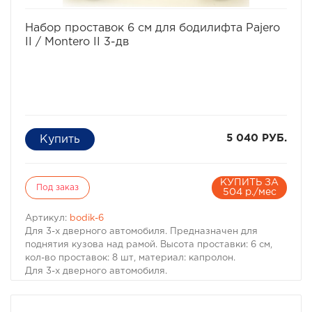
предназначен для 5-ти дверного автомобиля.
избранное
сравнить
Набор проставок 6 см для бодилифта Pajero
II / Montero II 3-дв
5 040 РУБ.
КУПИТЬ ЗА
Под заказ
504 р./мес
Артикул:
bodik-6
Для 3-х дверного автомобиля. Предназначен для
поднятия кузова над рамой. Высота проставки: 6 см,
кол-во проставок: 8 шт, материал: капролон.
Для 3-х дверного автомобиля.
Комплект проставок для бодилифта Pajero II / Montero
II предназначен для поднятия кузова над рамой, с
целью улучшения проходимости и для возможности