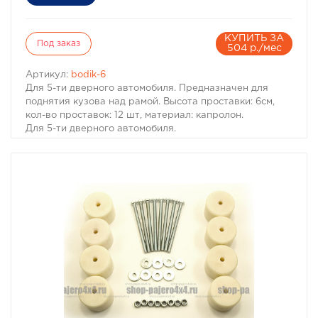
КУПИТЬ ЗА
Под заказ
504 р./мес
Артикул:
bodik-6
Для 5-ти дверного автомобиля. Предназначен для
поднятия кузова над рамой. Высота проставки: 6см,
кол-во проставок: 12 шт, материал: капролон.
Для 5-ти дверного автомобиля.
Комплект проставок для бодилифта Pajero I / Montero I
предназначен для поднятия кузова над рамой, с целью
улучшения проходимости и для возможности
установки больших колес, что особенно важно в
условиях офф-роуд.
В комплект проставок для бодилифта Pajero I / Montero
I входят сами проставки, а также болты, гайки и шайбы
для крепления.
Характеристики Комплекта проставок для бодилифта
Pajero I / Montero I:
· Высота проставки: 6 см
· Кол-во проставок: 12 шт
· Материал: капролон
Комплект проставок для бодилифта Pajero I / Montero I