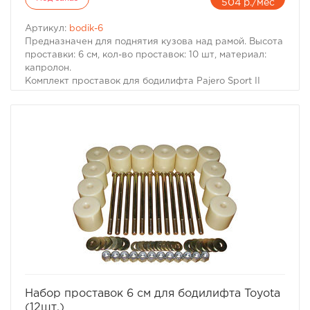
504 р./мес
Артикул:
bodik-6
Предназначен для поднятия кузова над рамой. Высота
проставки: 6 см, кол-во проставок: 10 шт, материал:
капролон.
Комплект проставок для бодилифта Pajero Sport II
предназначен для поднятия кузова над рамой, с целью
улучшения проходимости и для возможности
установки больших колес, что особенно важно в
условиях офф-роуд.
В комплект проставок для бодилифта Pajero Sport II
входят сами проставки, а также болты, гайки и шайбы
для крепления.
Характеристики Комплекта проставок для бодилифта
Pajero Sport II.
· Высота проставки: 6 см
· Кол-во проставок: 10 шт
· Материал: капролон
избранное
сравнить
Набор проставок 6 см для бодилифта Toyota
(12шт.)