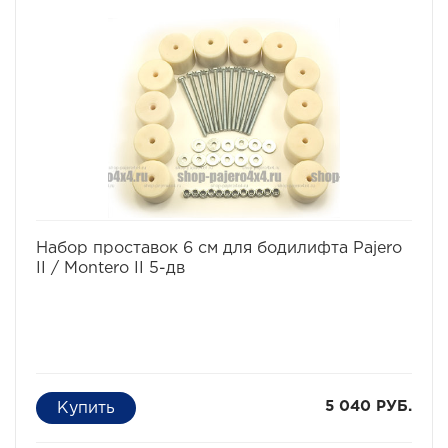
установки больших колес, что особенно важно в
условиях офф-роуд.
В комплект проставок для бодилифта Pajero II /
Montero II входят сами проставки, а также болты, гайки
и шайбы для крепления.
Характеристики Комплекта проставок для бодилифта
Pajero II / Montero II:
· Высота проставки: 6 см
· Кол-во проставок: 8 шт
· Материал: капролон
Комплект проставок для бодилифта Pajero II / Montero
II предназначен для 3-х дверного автомобиля.
избранное
сравнить
Набор проставок 6 см для бодилифта Pajero
II / Montero II 5-дв
5 040 РУБ.