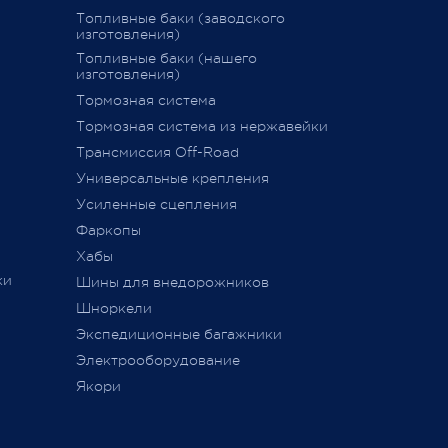
График последних отправок "ПЭК"
Топливные баки (заводского
изготовления)
15 декабря 2020
Топливные баки (нашего
изготовления)
Тормозная система
дств»
,
Тормозная система из нержавейки
сии
011 г.
Трансмиссия Off-Road
ется
Универсальные крепления
ного
Усиленные сцепления
Фаркопы
Хабы
ки
Шины для внедорожников
Шноркели
ТС
Экспедиционные багажники
Электрооборудование
Якори
ь,
а