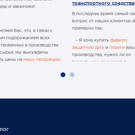
транспортного средства
еры и заказчики!
В последнее время самый ч
вопрос от наших клиентов з
примерно так:
ляем Вас, что, в связи с
ым подорожанием всех
– Я хочу купить
фаркоп
,
ствованных в производстве
защитную дугу
и
пороги
ваш
 сырья, мы вынуждены
производства, нужно ли их
ть цены на
нашу продукцию
.
вносить как изменения в
конструкцию транспортного
ю 15-и летнюю историю
средства и что мне будет, ес
 организации и
меня остановят сотрудники
водства мы поднимали цены
ГИБДД?
аз, но с учётом
чайшей экономической
Давайте попробуем разобра
новки, разрыва бизнес-
нужно или нет?
в международного
аба, нам приходится
Единственным документом,
лог
ть цены вновь...
подтверждающим соответст