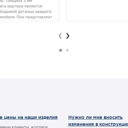
ль. Толщина 3 мм
ита картера является
бходимой деталью каждого
омобиля. Она представляет
ой конструкцию,
дназначенную для
‹
›
дотвращения механических
реждений узлов и
егатов, расположенных в
ших точках автомобиля.
е цены на наши изделия
Нужно ли мне вносить
изменения в конструкц
емые клиенты, коллеги,