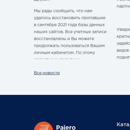
м Годом и
партн
Мы рады сообщить, что нам
удалось восстановить пропавшие
в сентябре 2021 года базы данных
Уведом
наших сайтов. Все учетные записи
здравить
кратн
восстановлены и Вы можете
овым Годом
задей
продолжать пользоваться Вашим
видов
личным кабинетом. По этому
подня
радостному поводу мы
ины,
дарим каждому нашему
За вс
Все новости
ных троп!
покупателю промокод со скидкой
нашей
 шины
на покупку умной колонки
произ
Капсула с голосовым помощником
лишь р
Маруся от VK. Он отобразится в
жесто
Вашем личном кабинете на сайте
обста
магазина Pajero Shop 14 февраля.
цикло
масшт
Ката
повыси
Также 1 марта 2022 года мы
Pajero