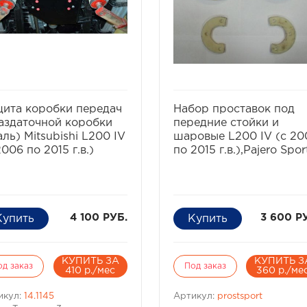
избранное
сравнить
избранное
сравнит
ита коробки передач
Набор проставок под
аздаточной коробки
передние стойки и
аль) Mitsubishi L200 IV
шаровые L200 IV (с 20
2006 по 2015 г.в.)
по 2015 г.в.),Pajero Sport
4 100 РУБ.
3 600 Р
КУПИТЬ ЗА
КУПИТЬ З
од заказ
Под заказ
410 р./мес
360 р./ме
икул:
14.1145
Артикул:
prostsport