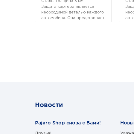
Сталь. Толщина 3 мм
Ста
Защита картера является
Защ
необходимой деталью каждого
нео
автомобиля. Она представляет
авт
собой конструкцию,
соб
предназначенную для
пре
предотвращения механических
пре
повреждений узлов и
пов
агрегатов, расположенных в
агр
низших точках автомобиля.
низ
Новости
Pajero Shop снова с Вами!
Новы
Друзья!
Уважа