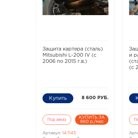
избранное
сравнить
Защита картера (сталь)
Защ
Mitsubishi L-200 IV (с
и р
2006 по 2015 г.в.)
(ст
(с 
8 600 РУБ.
КУПИТЬ ЗА
Под заказ
П
860 р./мес
Артикул:
14.1143
Арт