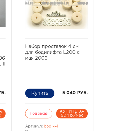
ь
избранное
сравнить
избра
Набор проставок 4 см
Комплект
для бодилифта L200 с
грязезащ
06
мая 2006
 II
УБ.
5 040 РУБ.
А
КУПИТЬ ЗА
Под заказ
Под заказ
с
504 р./мес
Артикул:
bodik-4l
Артикул:
ch