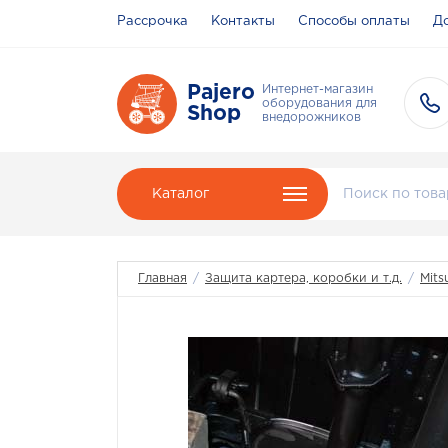
Рассрочка
Контакты
Способы оплаты
До
Pajero
Интернет-магазин
оборудования для
Shop
внедорожников
Каталог
Главная
/
Защита картера, коробки и т.д.
/
Mits